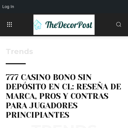
Log In
Trends
777 CASINO BONO SIN
DEPÓSITO EN CL: RESEÑA DE
MARCA, PROS Y CONTRAS
PARA JUGADORES
PRINCIPIANTES