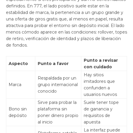
definidos. En 777, el lado positivo suele estar en la
estabilidad de marca, la pertenencia a un grupo grande y
una oferta de giros gratis que, al menos en papel, resulta
atractiva para probar el entorno sin depósito inicial. El lado
menos cómodo aparece en las condiciones: rollover, topes
de retiro, verificación de identidad y plazos de liberación
de fondos.
Punto a revisar
Aspecto
Punto a favor
con cuidado
Hay sitios
Respaldada por un
imitadores que
Marca
grupo internacional
confunden a
conocido
usuarios nuevos
Sirve para probar la
Suele tener tope
Bono sin
plataforma sin
de ganancia y
depósito
poner dinero propio
requisitos de
al inicio
apuesta
La interfaz puede