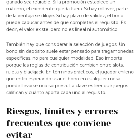
ganado sea retirable. Si la promoción establece un
máximo, el excedente queda fuera. Si hay rollover, parte
de la ventaja se diluye. Si hay plazo de validez, el bono
puede caducar antes de que completes el requisito. Es
decir, el valor existe, pero no es lineal ni automático.
También hay que considerar la selección de juegos. Un
bono sin depósito suele estar pensado para tragamonedas
específicas, no para cualquier modalidad. Eso importa
porque las reglas de contribución cambian entre slots,
ruleta y blackjack. En términos prácticos, el jugador chileno
que entra esperando usar el bono en cualquier mesa
puede llevarse una sorpresa. La clave es leer qué juegos
califican y cuánto aporta cada uno al requisito.
Riesgos, límites y errores
frecuentes que conviene
evitar