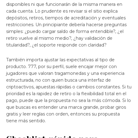
disponibles ni que funcionarán de la misma manera en
cada cuenta. Lo prudente es revisar si el sitio explica
depósitos, retiros, tiempos de acreditación y eventuales
restricciones. Un principiante debería hacerse preguntas
simples: ¿puedo cargar saldo de forma entendible?, ¿el
retiro vuelve al mismo medio?, ¿hay validación de
titularidad?, ¿el soporte responde con claridad?
También importa ajustar las expectativas al tipo de
producto. 777, por su perfil, suele encajar mejor con
jugadores que valoran tragamonedas y una experiencia
estructurada, no con quien busca una interfaz de
criptoactivos, apuestas rápidas o cambios constantes. Si tu
prioridad es la rapidez de retiro o la flexibilidad total en el
pago, puede que la propuesta no sea la más cómoda. Si lo
que buscas es entender una marca grande, probar giros
gratis y leer reglas con orden, entonces su propuesta
tiene más sentido.