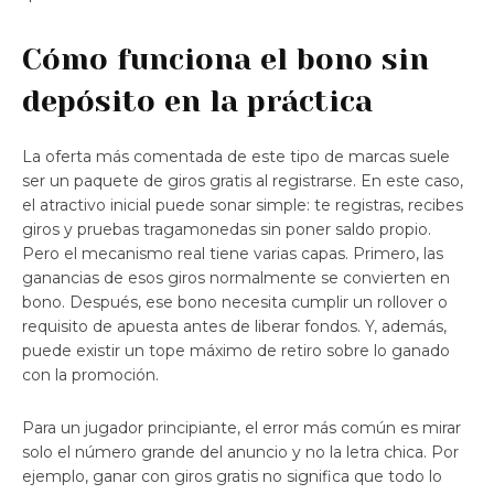
Cómo funciona el bono sin
depósito en la práctica
La oferta más comentada de este tipo de marcas suele
ser un paquete de giros gratis al registrarse. En este caso,
el atractivo inicial puede sonar simple: te registras, recibes
giros y pruebas tragamonedas sin poner saldo propio.
Pero el mecanismo real tiene varias capas. Primero, las
ganancias de esos giros normalmente se convierten en
bono. Después, ese bono necesita cumplir un rollover o
requisito de apuesta antes de liberar fondos. Y, además,
puede existir un tope máximo de retiro sobre lo ganado
con la promoción.
Para un jugador principiante, el error más común es mirar
solo el número grande del anuncio y no la letra chica. Por
ejemplo, ganar con giros gratis no significa que todo lo