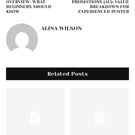
OVERVIEW: WHAT
PROMOTIONS (AU): VALUE
BEGINNERS SHOULD
BREAKDOWN FOR
KNOW
EXPERIENCED PUNTER
ALINA WILSON
Related Posts