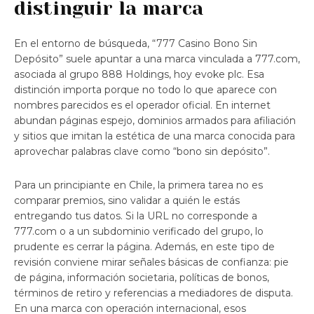
distinguir la marca
En el entorno de búsqueda, “777 Casino Bono Sin
Depósito” suele apuntar a una marca vinculada a 777.com,
asociada al grupo 888 Holdings, hoy evoke plc. Esa
distinción importa porque no todo lo que aparece con
nombres parecidos es el operador oficial. En internet
abundan páginas espejo, dominios armados para afiliación
y sitios que imitan la estética de una marca conocida para
aprovechar palabras clave como “bono sin depósito”.
Para un principiante en Chile, la primera tarea no es
comparar premios, sino validar a quién le estás
entregando tus datos. Si la URL no corresponde a
777.com o a un subdominio verificado del grupo, lo
prudente es cerrar la página. Además, en este tipo de
revisión conviene mirar señales básicas de confianza: pie
de página, información societaria, políticas de bonos,
términos de retiro y referencias a mediadores de disputa.
En una marca con operación internacional, esos