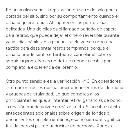
En un análisis serio, la reputación no se mide solo por la
portada del sitio, sino por su comportamiento cuando el
usuario quiere retirar. Ahí aparecen los puntos más
delicados. Uno de ellos es el llamado período de espera
para retiros, que puede dejar el dinero reversible durante
varios días hábiles. Esa práctica suele verse como una
táctica para desalentar retiros tempranos, porque el
usuario puede sentirse tentado a cancelar el cobro y
seguir jugando. No es un detalle menor: cambia por
completo la experiencia del premio.
Otro punto sensible es la verificación KYC. En operadores
internacionales, es normal pedir documentos de identidad
y pruebas de titularidad. Lo que complica a los
principiantes es que, al intentar retirar ganancias de bono,
la revisión puede volverse más estricta. Si un sitio solicita
antecedentes adicionales sobre origen de fondos o
documentos complementarios, eso no siempre significa
fraude, pero sí puede traducirse en demoras. Por eso