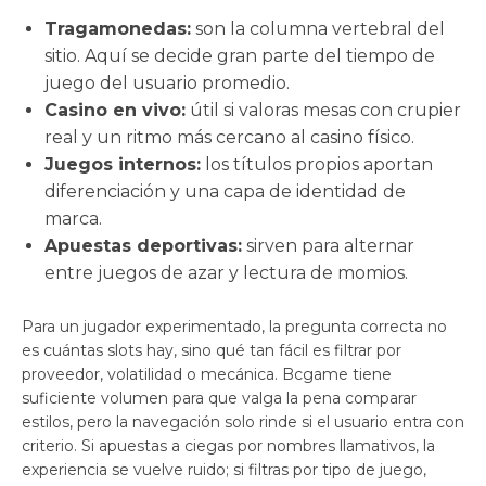
Tragamonedas:
son la columna vertebral del
sitio. Aquí se decide gran parte del tiempo de
juego del usuario promedio.
Casino en vivo:
útil si valoras mesas con crupier
real y un ritmo más cercano al casino físico.
Juegos internos:
los títulos propios aportan
diferenciación y una capa de identidad de
marca.
Apuestas deportivas:
sirven para alternar
entre juegos de azar y lectura de momios.
Para un jugador experimentado, la pregunta correcta no
es cuántas slots hay, sino qué tan fácil es filtrar por
proveedor, volatilidad o mecánica. Bcgame tiene
suficiente volumen para que valga la pena comparar
estilos, pero la navegación solo rinde si el usuario entra con
criterio. Si apuestas a ciegas por nombres llamativos, la
experiencia se vuelve ruido; si filtras por tipo de juego,