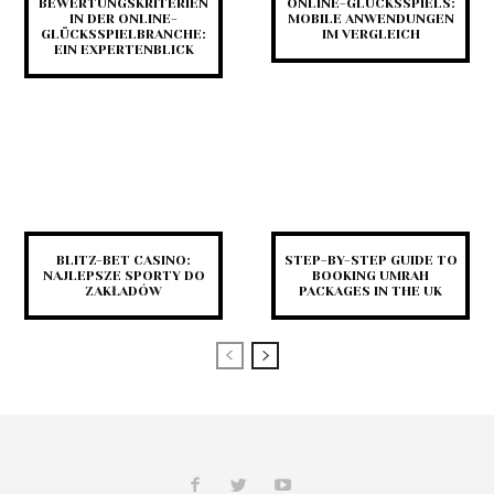
BEWERTUNGSKRITERIEN
ONLINE-GLÜCKSSPIELS:
IN DER ONLINE-
MOBILE ANWENDUNGEN
GLÜCKSSPIELBRANCHE:
IM VERGLEICH
EIN EXPERTENBLICK
BLITZ-BET CASINO:
STEP-BY-STEP GUIDE TO
NAJLEPSZE SPORTY DO
BOOKING UMRAH
ZAKŁADÓW
PACKAGES IN THE UK