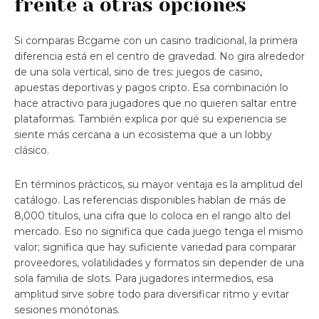
frente a otras opciones
Si comparas Bcgame con un casino tradicional, la primera
diferencia está en el centro de gravedad. No gira alrededor
de una sola vertical, sino de tres: juegos de casino,
apuestas deportivas y pagos cripto. Esa combinación lo
hace atractivo para jugadores que no quieren saltar entre
plataformas. También explica por qué su experiencia se
siente más cercana a un ecosistema que a un lobby
clásico.
En términos prácticos, su mayor ventaja es la amplitud del
catálogo. Las referencias disponibles hablan de más de
8,000 títulos, una cifra que lo coloca en el rango alto del
mercado. Eso no significa que cada juego tenga el mismo
valor; significa que hay suficiente variedad para comparar
proveedores, volatilidades y formatos sin depender de una
sola familia de slots. Para jugadores intermedios, esa
amplitud sirve sobre todo para diversificar ritmo y evitar
sesiones monótonas.