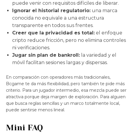
puede venir con requisitos difíciles de liberar.
Ignorar el historial regulatorio:
una marca
conocida no equivale a una estructura
transparente en todos sus frentes.
Creer que la privacidad es total:
el enfoque
cripto reduce fricción, pero no elimina controles
ni verificaciones.
Jugar sin plan de bankroll:
la variedad y el
móvil facilitan sesiones largas y dispersas.
En comparación con operadores más tradicionales,
Bcgame te da más flexibilidad, pero también te pide más
criterio. Para un jugador intermedio, esa mezcla puede ser
atractiva porque deja margen de exploración. Para alguien
que busca reglas sencillas y un marco totalmente local,
puede sentirse menos lineal.
Mini FAQ