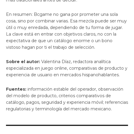
más tradicionales antes de decidir.
En resumen: Bcgame no gana por prometer una sola
cosa, sino por combinar varias. Esa mezcla puede ser muy
útil o muy enredada, dependiendo de tu forma de jugar.
La clave está en entrar con objetivos claros, no con la
expectativa de que un catálogo enorme o un bono
vistoso hagan por ti el trabajo de selección.
Sobre el autor:
Valentina Díaz, redactora analítica
especializada en juego online, comparativas de producto y
experiencia de usuario en mercados hispanohablantes.
Fuentes:
información estable del operador, observación
del modelo de producto, criterios comparativos de
catálogo, pagos, seguridad y experiencia móvil; referencias
regulatorias y terminología del mercado mexicano.