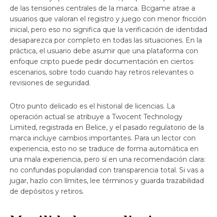
de las tensiones centrales de la marca. Bcgame atrae a
usuarios que valoran el registro y juego con menor fricción
inicial, pero eso no significa que la verificación de identidad
desaparezca por completo en todas las situaciones. En la
práctica, el usuario debe asumir que una plataforma con
enfoque cripto puede pedir documentación en ciertos
escenarios, sobre todo cuando hay retiros relevantes o
revisiones de seguridad.
Otro punto delicado es el historial de licencias. La
operación actual se atribuye a Twocent Technology
Limited, registrada en Belice, y el pasado regulatorio de la
marca incluye cambios importantes. Para un lector con
experiencia, esto no se traduce de forma automática en
una mala experiencia, pero sí en una recomendación clara:
no confundas popularidad con transparencia total. Si vas a
jugar, hazlo con límites, lee términos y guarda trazabilidad
de depósitos y retiros.