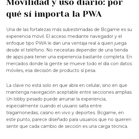
Movilidad y uso diario: por
qué sí importa la PWA
Una de las fortalezas más subestimadas de Bcgame es su
experiencia móvil. El acceso mediante navegador y el
enfoque tipo PWA le dan una ventaja real a quien juega
desde el teléfono. No necesitas depender de una tienda
de apps para tener una experiencia bastante completa. En
mercados donde la gente se mueve todo el día con datos
móviles, esa decisión de producto sí pesa.
La clave no está solo en que abra en celular, sino en que
mantenga navegación aceptable entre secciones amplias.
Un lobby pesado puede arruinar la experiencia,
especialmente cuando el usuario salta entre
tragamonedas, casino en vivo y deportes. Bcgame, en
este punto, parece diseñado para usuarios que no quieren
sentir que cada cambio de sección es una carga técnica.