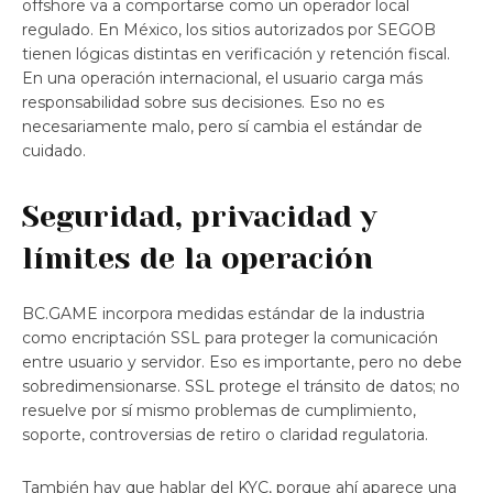
offshore va a comportarse como un operador local
regulado. En México, los sitios autorizados por SEGOB
tienen lógicas distintas en verificación y retención fiscal.
En una operación internacional, el usuario carga más
responsabilidad sobre sus decisiones. Eso no es
necesariamente malo, pero sí cambia el estándar de
cuidado.
Seguridad, privacidad y
límites de la operación
BC.GAME incorpora medidas estándar de la industria
como encriptación SSL para proteger la comunicación
entre usuario y servidor. Eso es importante, pero no debe
sobredimensionarse. SSL protege el tránsito de datos; no
resuelve por sí mismo problemas de cumplimiento,
soporte, controversias de retiro o claridad regulatoria.
También hay que hablar del KYC, porque ahí aparece una