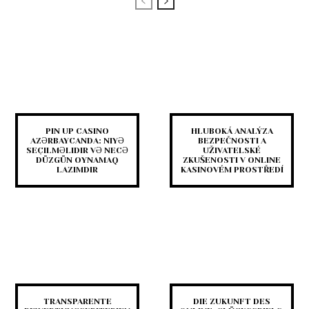
PIN UP CASINO
HLUBOKÁ ANALÝZA
AZƏRBAYCANDA: NIYƏ
BEZPEČNOSTI A
SEÇILMƏLIDIR VƏ NECƏ
UŽIVATELSKÉ
DÜZGÜN OYNAMAQ
ZKUŠENOSTI V ONLINE
LAZIMDIR
KASINOVÉM PROSTŘEDÍ
TRANSPARENTE
DIE ZUKUNFT DES