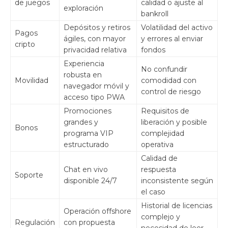
de juegos
calidad o ajuste al
exploración
bankroll
Depósitos y retiros
Volatilidad del activo
Pagos
ágiles, con mayor
y errores al enviar
cripto
privacidad relativa
fondos
Experiencia
No confundir
robusta en
Movilidad
comodidad con
navegador móvil y
control de riesgo
acceso tipo PWA
Promociones
Requisitos de
grandes y
liberación y posible
Bonos
programa VIP
complejidad
estructurado
operativa
Calidad de
Chat en vivo
respuesta
Soporte
disponible 24/7
inconsistente según
el caso
Historial de licencias
Operación offshore
complejo y
Regulación
con propuesta