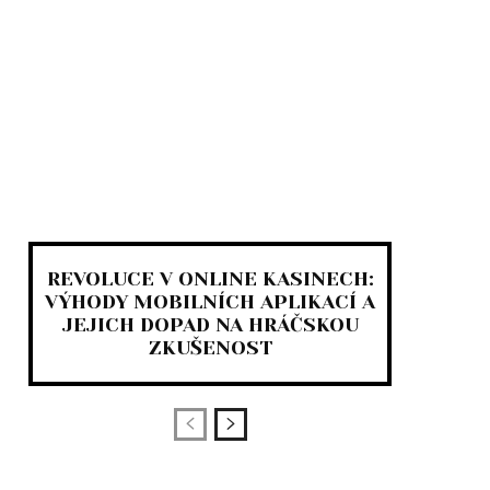
REVOLUCE V ONLINE KASINECH:
VÝHODY MOBILNÍCH APLIKACÍ A
JEJICH DOPAD NA HRÁČSKOU
ZKUŠENOST