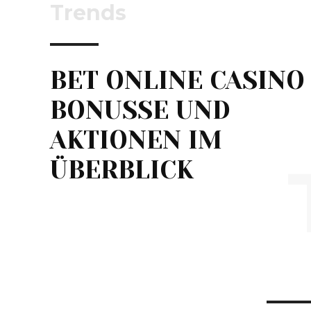
Trends
BET ONLINE CASINO
BONUSSE UND
AKTIONEN IM
ÜBERBLICK