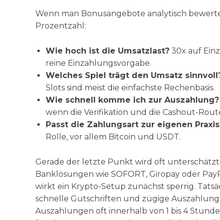
Wenn man Bonusangebote analytisch bewertet, 
Prozentzahl:
Wie hoch ist die Umsatzlast?
30x auf Einz
reine Einzahlungsvorgabe.
Welches Spiel trägt den Umsatz sinnvoll
Slots sind meist die einfachste Rechenbasis.
Wie schnell komme ich zur Auszahlung?
wenn die Verifikation und die Cashout-Rout
Passt die Zahlungsart zur eigenen Praxis
Rolle, vor allem Bitcoin und USDT.
Gerade der letzte Punkt wird oft unterschätzt.
Banklösungen wie SOFORT, Giropay oder Pay
wirkt ein Krypto-Setup zunächst sperrig. Tats
schnelle Gutschriften und zügige Auszahlunge
Auszahlungen oft innerhalb von 1 bis 4 Stunde