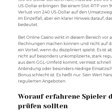
US-Dollar erbringen. Bei einem Slot-RTP von 9
Verlust von 240 US-Dollar auf den Umsatzweg. D
im Einzelfall, aber ein klarer Hinweis darauf,
bedeutet.
Bet Online Casino wirkt in diesem Bereich vor 
Rechnungen machen können und nicht auf das
ein Vorteil, wenn du diszipliniert spielst. Es is
nicht auf besonders unkomplizierte, stark reg
aus dem GGL-Umfeld kommt, vermisst schnell 
Anbindung oder besonders niedrige Einsatzschwe
Bonus schlecht ist. Es heißt nur: Sein Wert häng
regulierten Angeboten.
Worauf erfahrene Spieler 
prüfen sollten