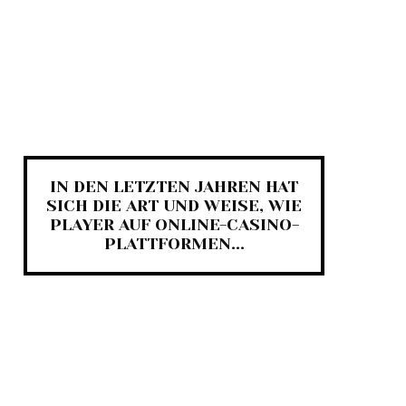
IN DEN LETZTEN JAHREN HAT
SICH DIE ART UND WEISE, WIE
PLAYER AUF ONLINE-CASINO-
PLATTFORMEN...