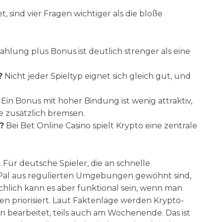
sind vier Fragen wichtiger als die bloße
ahlung plus Bonus ist deutlich strenger als eine
?
Nicht jeder Spieltyp eignet sich gleich gut, und
Ein Bonus mit hoher Bindung ist wenig attraktiv,
e zusätzlich bremsen.
?
Bei Bet Online Casino spielt Krypto eine zentrale
 Für deutsche Spieler, die an schnelle
Pal aus regulierten Umgebungen gewöhnt sind,
ächlich kann es aber funktional sein, wenn man
n priorisiert. Laut Faktenlage werden Krypto-
n bearbeitet, teils auch am Wochenende. Das ist