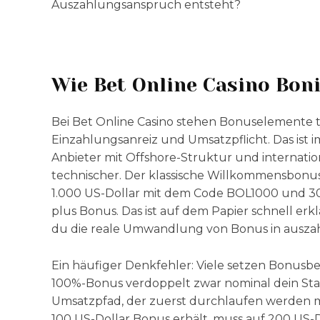
Auszahlungsanspruch entsteht?
Wie Bet Online Casino Bon
Bei Bet Online Casino stehen Bonuselemente 
Einzahlungsanreiz und Umsatzpflicht. Das ist 
Anbieter mit Offshore-Struktur und internati
technischer. Der klassische Willkommensbonus 
1.000 US-Dollar mit dem Code BOL1000 und 
plus Bonus. Das ist auf dem Papier schnell erkl
du die reale Umwandlung von Bonus in ausza
Ein häufiger Denkfehler: Viele setzen Bonusbe
100%-Bonus verdoppelt zwar nominal dein Start
Umsatzpfad, der zuerst durchlaufen werden mu
100 US-Dollar Bonus erhält, muss auf 200 US