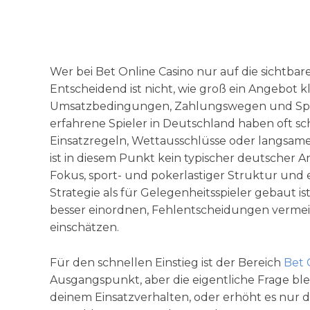
Wer bei Bet Online Casino nur auf die sichtbare
Entscheidend ist nicht, wie groß ein Angebot kl
Umsatzbedingungen, Zahlungswegen und Spiel
erfahrene Spieler in Deutschland haben oft sc
Einsatzregeln, Wettausschlüsse oder langsame
ist in diesem Punkt kein typischer deutscher A
Fokus, sport- und pokerlastiger Struktur und 
Strategie als für Gelegenheitsspieler gebaut i
besser einordnen, Fehlentscheidungen verme
einschätzen.
Für den schnellen Einstieg ist der Bereich
Bet 
Ausgangspunkt, aber die eigentliche Frage ble
deinem Einsatzverhalten, oder erhöht es nur