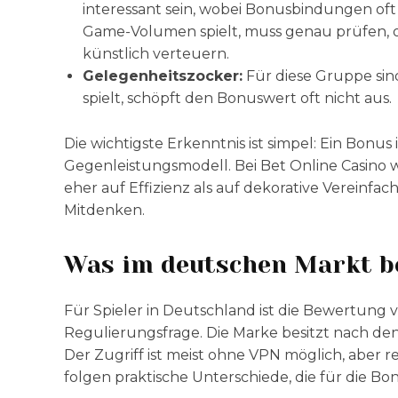
interessant sein, wobei Bonusbindungen oft
Game-Volumen spielt, muss genau prüfen, 
künstlich verteuern.
Gelegenheitszocker:
Für diese Gruppe sin
spielt, schöpft den Bonuswert oft nicht aus.
Die wichtigste Erkenntnis ist simpel: Ein Bonus
Gegenleistungsmodell. Bei Bet Online Casino wi
eher auf Effizienz als auf dekorative Vereinfach
Mitdenken.
Was im deutschen Markt be
Für Spieler in Deutschland ist die Bewertung
Regulierungsfrage. Die Marke besitzt nach de
Der Zugriff ist meist ohne VPN möglich, aber r
folgen praktische Unterschiede, die für die Bon