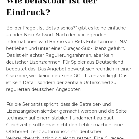
Wie belastbar ist der
Eindruck?
Bei der Frage „Ist Betsio seriös?“ gibt es keine einfache
Ja-oder-Nein-Antwort. Nach den vorliegenden
Informationen wird Bets.io von Bets Entertainment N.V.
betrieben und unter einer Curaçao-Sub-Lizenz geführt.
Das ist ein echter Regulierungsrahmen, aber kein
deutscher Lizenzrahmen. Für Spieler aus Deutschland
bedeutet das: Das Angebot bewegt sich rechtlich in einer
Grauzone, weil keine deutsche GGL-Lizenz vorliegt. Das
ist kein Detail, sondern der zentrale Unterschied zu
regulierten deutschen Angeboten.
Für die Seriosität spricht, dass die Betreiber- und
Lizenzangaben sichtbar gemacht werden und die Seite
technisch auf einem stabilen Fundament aufbaut.
Gleichzeitig sollte man nicht den Fehler machen, eine
Offshore-Lizenz automatisch mit deutscher
Verbraucherschutzlogik gleichzusetzen. Eine Curaçao-