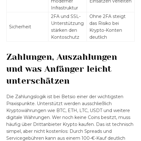
moderner
Einsätzen verleiten
Infrastruktur
2FA und SSL-
Ohne 2FA steigt
Unterstützung
das Risiko bei
Sicherheit
stärken den
Krypto-Konten
Kontoschutz
deutlich
Zahlungen, Auszahlungen
und was Anfänger leicht
unterschätzen
Die Zahlungslogik ist bei Betsio einer der wichtigsten
Praxispunkte. Unterstützt werden ausschließlich
Kryptowährungen wie BTC, ETH, LTC, USDT und weitere
digitale Währungen. Wer noch keine Coins besitzt, muss
häufig über Drittanbieter Krypto kaufen. Das ist technisch
simpel, aber nicht kostenlos: Durch Spreads und
Servicegebühren kann aus einem 100-€-Kauf deutlich