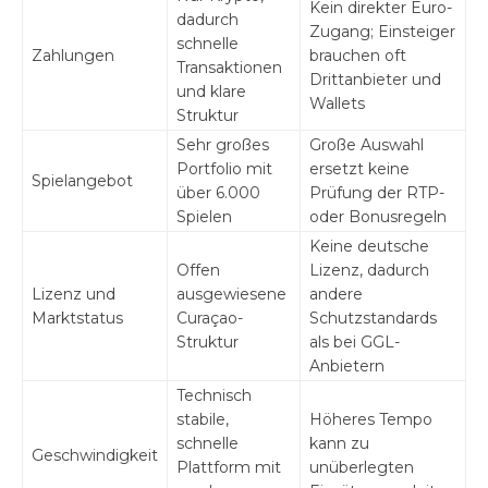
Kein direkter Euro-
dadurch
Zugang; Einsteiger
schnelle
Zahlungen
brauchen oft
Transaktionen
Drittanbieter und
und klare
Wallets
Struktur
Sehr großes
Große Auswahl
Portfolio mit
ersetzt keine
Spielangebot
über 6.000
Prüfung der RTP-
Spielen
oder Bonusregeln
Keine deutsche
Offen
Lizenz, dadurch
Lizenz und
ausgewiesene
andere
Marktstatus
Curaçao-
Schutzstandards
Struktur
als bei GGL-
Anbietern
Technisch
stabile,
Höheres Tempo
schnelle
kann zu
Geschwindigkeit
Plattform mit
unüberlegten