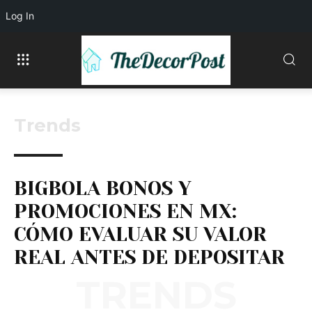
Log In
Trends
BIGBOLA BONOS Y
PROMOCIONES EN MX:
CÓMO EVALUAR SU VALOR
REAL ANTES DE DEPOSITAR
TRENDS