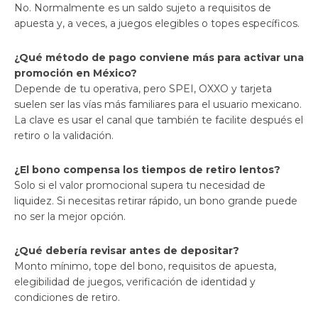
No. Normalmente es un saldo sujeto a requisitos de
apuesta y, a veces, a juegos elegibles o topes específicos.
¿Qué método de pago conviene más para activar una
promoción en México?
Depende de tu operativa, pero SPEI, OXXO y tarjeta
suelen ser las vías más familiares para el usuario mexicano.
La clave es usar el canal que también te facilite después el
retiro o la validación.
¿El bono compensa los tiempos de retiro lentos?
Solo si el valor promocional supera tu necesidad de
liquidez. Si necesitas retirar rápido, un bono grande puede
no ser la mejor opción.
¿Qué debería revisar antes de depositar?
Monto mínimo, tope del bono, requisitos de apuesta,
elegibilidad de juegos, verificación de identidad y
condiciones de retiro.