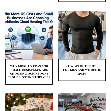
WHY MORE US CPAS AND
BEST WORKOUT CLOTHES
SMALL BUSINESSES ARE
FOR MEN AND WOMEN IN
CHOOSING QUICKBOOKS
2026
CLOUD HOSTING THIS YEAR