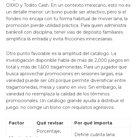
OXXO y Todito Cash. En un contexto mexicano, esto no es
un detalle menor: un bono puede ser atractivo, pero si el
fondeo no encaja con tu forma habitual de mover lana, la
promoción pierde utilidad práctica. Para quien administra
bankroll con disciplina, tener vías de depósito familiares
simplifica la entrada y evita fricciones innecesarias.
Otro punto favorable es la amplitud del catálogo. La
investigación disponible habla de más de 2,000 juegos en
total y más de 1,600 tragamonedas. Para un jugador que
busca aprovechar promociones en sesiones largas, esa
variedad puede ser útil porque permite diversificar entre
tragamonedas, mesa y casino en vivo. Sin embargo, la
variedad no reemplaza la calidad de los términos
promocionales. Un catálogo grande ayuda a distribuir el
juego; no corrige un bono con requisitos agresivos.
Factor
Qué revisar
Por qué importa
Porcentaje,
Define cuánta lana