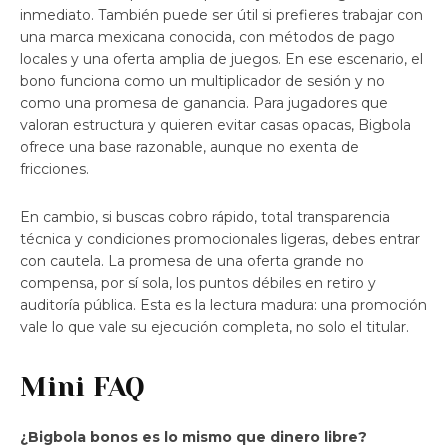
inmediato. También puede ser útil si prefieres trabajar con
una marca mexicana conocida, con métodos de pago
locales y una oferta amplia de juegos. En ese escenario, el
bono funciona como un multiplicador de sesión y no
como una promesa de ganancia. Para jugadores que
valoran estructura y quieren evitar casas opacas, Bigbola
ofrece una base razonable, aunque no exenta de
fricciones.
En cambio, si buscas cobro rápido, total transparencia
técnica y condiciones promocionales ligeras, debes entrar
con cautela. La promesa de una oferta grande no
compensa, por sí sola, los puntos débiles en retiro y
auditoría pública. Esta es la lectura madura: una promoción
vale lo que vale su ejecución completa, no solo el titular.
Mini FAQ
¿Bigbola bonos es lo mismo que dinero libre?