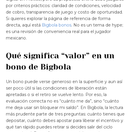
por criterios prácticos: claridad de condiciones, velocidad
de cobro, transparencia de juego y costo de oportunidad.
Si quieres explorar la página de referencia de forma
directa, aquí está
Bigbola bonos
. No es un tema de hype;
es una revisión de conveniencia real para el jugador
mexicano.
Qué significa “valor” en un
bono de Bigbola
Un bono puede verse generoso en la superficie y aun así
ser poco útil si las condiciones de liberación están
apretadas o si el retiro se vuelve lento. Por eso, la
evaluación correcta no es “cuánto me da”, sino “cuánto
me deja usar sin bloquear mi saldo”. En Bigbola, la lectura
más prudente parte de tres preguntas: cuánto tienes que
depositar, cuánto debes apostar para liberar el incentivo y
qué tan rápido puedes retirar si decides salir del ciclo