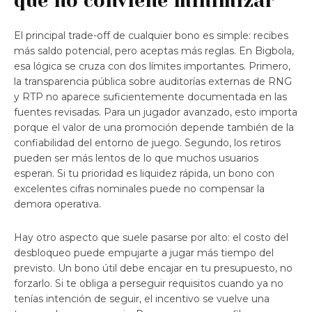
que no conviene minimizar
El principal trade-off de cualquier bono es simple: recibes
más saldo potencial, pero aceptas más reglas. En Bigbola,
esa lógica se cruza con dos límites importantes. Primero,
la transparencia pública sobre auditorías externas de RNG
y RTP no aparece suficientemente documentada en las
fuentes revisadas. Para un jugador avanzado, esto importa
porque el valor de una promoción depende también de la
confiabilidad del entorno de juego. Segundo, los retiros
pueden ser más lentos de lo que muchos usuarios
esperan. Si tu prioridad es liquidez rápida, un bono con
excelentes cifras nominales puede no compensar la
demora operativa.
Hay otro aspecto que suele pasarse por alto: el costo del
desbloqueo puede empujarte a jugar más tiempo del
previsto. Un bono útil debe encajar en tu presupuesto, no
forzarlo. Si te obliga a perseguir requisitos cuando ya no
tenías intención de seguir, el incentivo se vuelve una