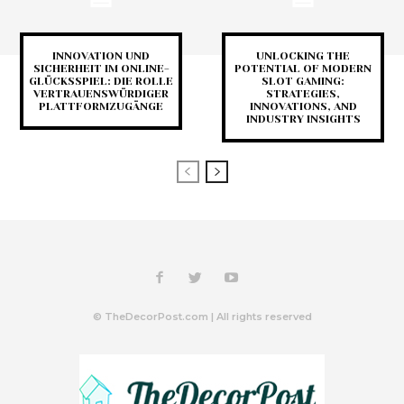
INNOVATION UND
UNLOCKING THE
SICHERHEIT IM ONLINE-
POTENTIAL OF MODERN
GLÜCKSSPIEL: DIE ROLLE
SLOT GAMING:
VERTRAUENSWÜRDIGER
STRATEGIES,
PLATTFORMZUGÄNGE
INNOVATIONS, AND
INDUSTRY INSIGHTS
© TheDecorPost.com | All rights reserved