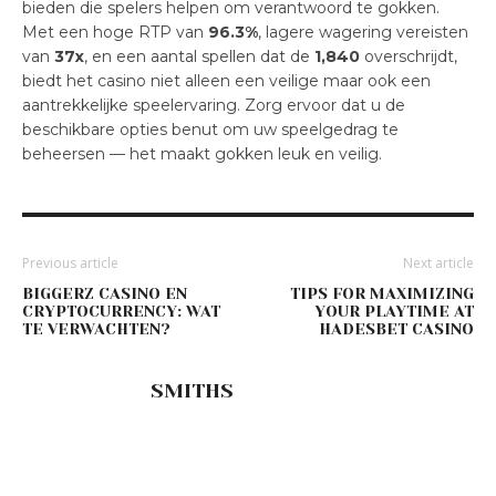
bieden die spelers helpen om verantwoord te gokken.
Met een hoge RTP van
96.3%
, lagere wagering vereisten
van
37x
, en een aantal spellen dat de
1,840
overschrijdt,
biedt het casino niet alleen een veilige maar ook een
aantrekkelijke speelervaring. Zorg ervoor dat u de
beschikbare opties benut om uw speelgedrag te
beheersen — het maakt gokken leuk en veilig.
Previous article
Next article
BIGGERZ CASINO EN
TIPS FOR MAXIMIZING
CRYPTOCURRENCY: WAT
YOUR PLAYTIME AT
TE VERWACHTEN?
HADESBET CASINO
SMITHS