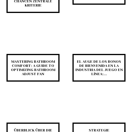
CHANCEN ZENTRALE
KRITERIE
MASTERING BATHROOM
EL AUGE DE LOS BONOS
COMFORT: A GUIDE TO
DE BIENVENIDA EN LA
OPTIMIZING BATHROOM
INDUSTRIA DEL JUEGO EN
ADJUST FAN
LÍNEA:...
ÜBERBLICK ÜBER DIE
STRATEGIE