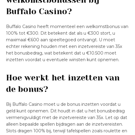
Buffalo Casino?
Buffalo Casino heeft momenteel een welkomstbonus van
100% tot €300. Dit betekent dat als u €300 stort, u
maximaal €600 aan speeltegoed ontvangt. U moet
echter rekening houden met een inzetvereiste van 35x
het bonusbedrag, wat betekent dat u €10.500 moet
inzetten voordat u eventuele winsten kunt opnemen.
Hoe werkt het inzetten van
de bonus?
Bij Buffalo Casino moet u de bonus inzetten voordat u
geld kunt opnemen. Dit houdt in dat u het bonusbedrag
vermenigvuldigt met de inzetvereiste van 35x. Let op dat
alleen bepaalde spellen bijdragen aan de inzetvereisten.
Slots dragen 100% bij, terwijl tafelspellen zoals roulette en