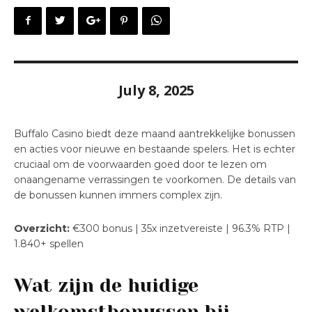
July 8, 2025
Buffalo Casino biedt deze maand aantrekkelijke bonussen
en acties voor nieuwe en bestaande spelers. Het is echter
cruciaal om de voorwaarden goed door te lezen om
onaangename verrassingen te voorkomen. De details van
de bonussen kunnen immers complex zijn.
Overzicht:
€300 bonus | 35x inzetvereiste | 96.3% RTP |
1.840+ spellen
Wat zijn de huidige
welkomstbonussen bij