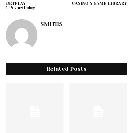
BETPLAY
CASINO’S GAME LIBRARY
‘s Privacy Policy
SMITHS
Related Posts