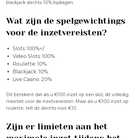
blackjack slechts 10% bijdragen.
Wat zijn de spelgewichtings
voor de inzetvereisten?
Slots: 100%</
Video Slots: 100%
Roulette: 10%
Blackjack: 10%
Live Casino: 20%
Dit betekent dat als u €100 inzet op een slot, dit volledig
meetelt voor de inzetvereisten. Maar als u €100 inzet op
roulette, telt dit slechts voor €10.
Zijn er limieten aan het