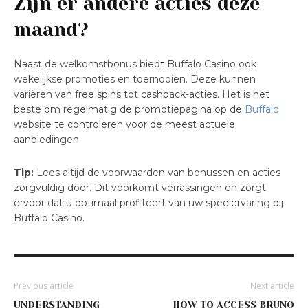
Zijn er andere acties deze
maand?
Naast de welkomstbonus biedt Buffalo Casino ook
wekelijkse promoties en toernooien. Deze kunnen
variëren van free spins tot cashback-acties. Het is het
beste om regelmatig de promotiepagina op de
Buffalo
website te controleren voor de meest actuele
aanbiedingen.
Tip:
Lees altijd de voorwaarden van bonussen en acties
zorgvuldig door. Dit voorkomt verrassingen en zorgt
ervoor dat u optimaal profiteert van uw speelervaring bij
Buffalo Casino.
Previous article
Next article
UNDERSTANDING
HOW TO ACCESS BRUNO