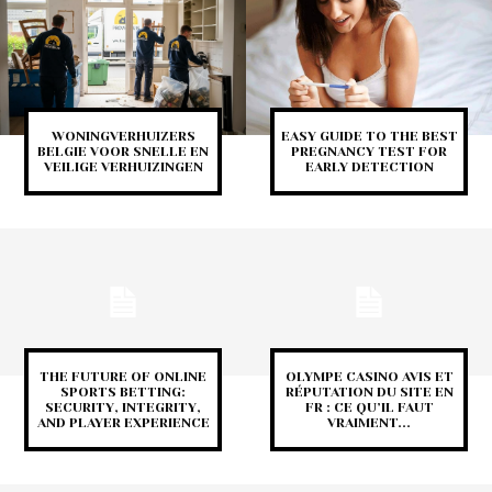
WONINGVERHUIZERS
EASY GUIDE TO THE BEST
BELGIE VOOR SNELLE EN
PREGNANCY TEST FOR
VEILIGE VERHUIZINGEN
EARLY DETECTION
THE FUTURE OF ONLINE
OLYMPE CASINO AVIS ET
SPORTS BETTING:
RÉPUTATION DU SITE EN
SECURITY, INTEGRITY,
FR : CE QU’IL FAUT
AND PLAYER EXPERIENCE
VRAIMENT...