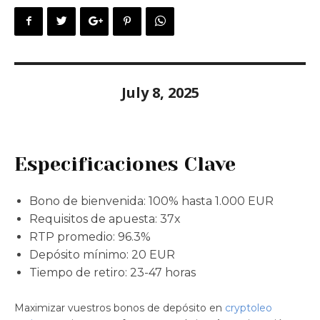
July 8, 2025
Especificaciones Clave
Bono de bienvenida: 100% hasta 1.000 EUR
Requisitos de apuesta: 37x
RTP promedio: 96.3%
Depósito mínimo: 20 EUR
Tiempo de retiro: 23-47 horas
Maximizar vuestros bonos de depósito en
cryptoleo