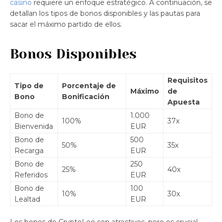
casino
requiere un enfoque estratégico. A continuación, se
detallan los tipos de bonos disponibles y las pautas para
sacar el máximo partido de ellos.
Bonos Disponibles
Requisitos
Tipo de
Porcentaje de
Máximo
de
Bono
Bonificación
Apuesta
Bono de
1.000
100%
37x
Bienvenida
EUR
Bono de
500
50%
35x
Recarga
EUR
Bono de
250
25%
40x
Referidos
EUR
Bono de
100
10%
30x
Lealtad
EUR