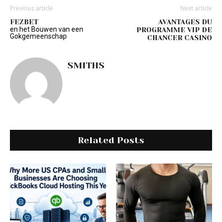
Previous article
Next article
FEZBET
AVANTAGES DU
en het Bouwen van een
PROGRAMME VIP DE
Gokgemeenschap
CHANCER CASINO
SMITHS
Related Posts