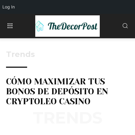
Log In
Trends
CÓMO MAXIMIZAR TUS
BONOS DE DEPÓSITO EN
CRYPTOLEO CASINO
TRENDS