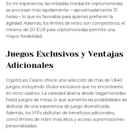
En mi experiencia, las retiradas mediante criptomonedas
se procesan más rápidamente —aproximadamente 31
horas— lo que es favorable para quienes prefieren la
agilidad. Además, los límites de retiro son competitivos; el
mínimo de 20 EUR para criptomonedas permite una
mayor flexibilidad.
Juegos Exclusivos y Ventajas
Adicionales
CryptoLeo Casino ofrece una selección de más de 1.840
juegos, incluyendo títulos exclusivos que no encontraréis
en otros casinos. La variedad abarca desde tragamonedas
hasta juegos de mesa, lo que aumenta las posibilidades de
disfrutar de una experiencia de juego diversificada.
Además, los VIPs disfrutan de beneficios adicionales,
como límites de retiro más altos y acceso a promociones
personalizadas.