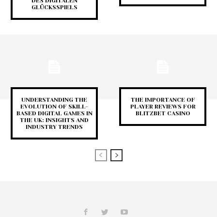
DES DIGITALEN
GLÜCKSSPIELS
UNDERSTANDING THE
THE IMPORTANCE OF
EVOLUTION OF SKILL-
PLAYER REVIEWS FOR
BASED DIGITAL GAMES IN
BLITZBET CASINO
THE UK: INSIGHTS AND
INDUSTRY TRENDS