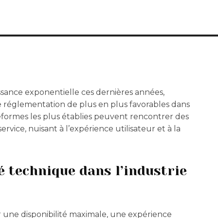
issance exponentielle ces dernières années,
 réglementation de plus en plus favorables dans
teformes les plus établies peuvent rencontrer des
rvice, nuisant à l’expérience utilisateur et à la
é technique dans l’industrie
r une disponibilité maximale, une expérience