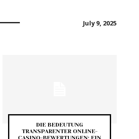
July 9, 2025
DIE BEDEUTUNG
TRANSPARENTER ONLINE-
CASINO-BEWERTUNGEN: EIN