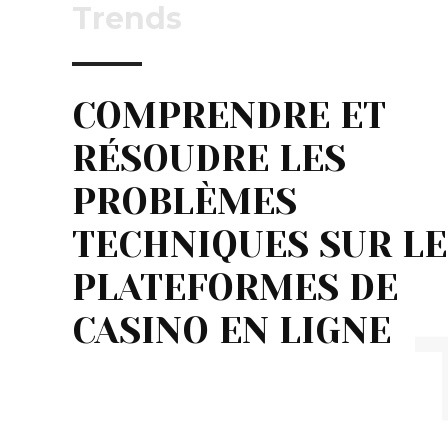
Trends
COMPRENDRE ET
RÉSOUDRE LES
PROBLÈMES
TECHNIQUES SUR LE
PLATEFORMES DE
CASINO EN LIGNE