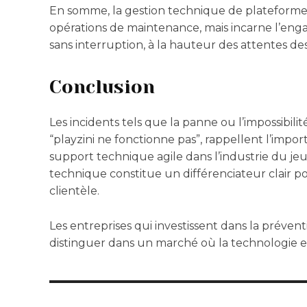
En somme, la gestion technique de plateformes t
opérations de maintenance, mais incarne l’eng
sans interruption, à la hauteur des attentes de
Conclusion
Les incidents tels que la panne ou l’impossibili
“playzini ne fonctionne pas”, rappellent l’impor
support technique agile dans l’industrie du jeu e
technique constitue un différenciateur clair po
clientèle.
Les entreprises qui investissent dans la préventi
distinguer dans un marché où la technologie e