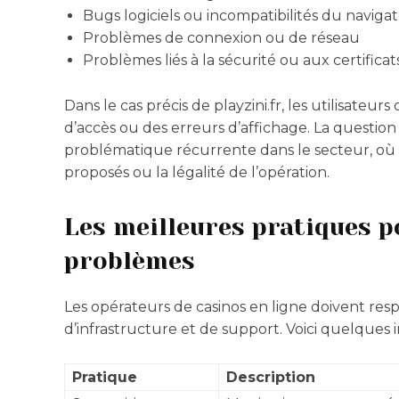
Bugs logiciels ou incompatibilités du naviga
Problèmes de connexion ou de réseau
Problèmes liés à la sécurité ou aux certificat
Dans le cas précis de playzini.fr, les utilisateurs
d’accès ou des erreurs d’affichage. La question 
problématique récurrente dans le secteur, où la
proposés ou la légalité de l’opération.
Les meilleures pratiques p
problèmes
Les opérateurs de casinos en ligne doivent re
d’infrastructure et de support. Voici quelques ini
Pratique
Description