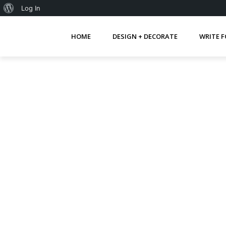
About
Log In
WordPress
HOME
DESIGN + DECORATE
WRITE F