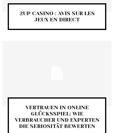
2UP CASINO : AVIS SUR LES
JEUX EN DIRECT
VERTRAUEN IN ONLINE
GLÜCKSSPIEL: WIE
VERBRAUCHER UND EXPERTEN
DIE SERIOSITÄT BEWERTEN