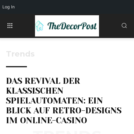
Log In
Trends
DAS REVIVAL DER
KLASSISCHEN
SPIELAUTOMATEN: EIN
BLICK AUF RETRO-DESIGNS
IM ONLINE-CASINO