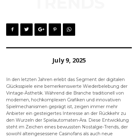
TRENDS
July 9, 2025
In den letzten Jahren erlebt das Segment der digitalen
Glücksspiele eine bemerkenswerte Wiederbelebung der
Vintage-Ästhetik. Während die Branche traditionell von
modernen, hochkomplexen Grafiken und innovativen
Spielmechanismen geprägt ist, zeigen immer mehr
Anbieter ein gesteigertes Interesse an der Rückkehr zu
den Wurzeln der Spielautomaten-Ära. Diese Entwicklung
steht im Zeichen eines bewussten Nostalgie-Trends, der
sowohl alteingesessene Casinofans als auch neue