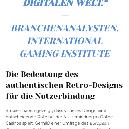
DIGITALEN WELT.“
—
BRANCHENANALYSTEN,
INTERNATIONAL
GAMING INSTITUTE
Die Bedeutung des
authentischen Retro-Designs
für die Nutzerbindung
Studien haben gezeigt, dass visuelles Design eine
entscheidende Rolle bei der Nutzerbindung in Online-
Casinos spielt. Gemäß einer Umfrage des
European