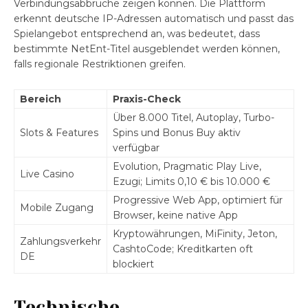
Verbindungsabbrüche zeigen können. Die Plattform
erkennt deutsche IP-Adressen automatisch und passt das
Spielangebot entsprechend an, was bedeutet, dass
bestimmte NetEnt-Titel ausgeblendet werden können,
falls regionale Restriktionen greifen.
Bereich
Praxis-Check
Über 8.000 Titel, Autoplay, Turbo-
Slots & Features
Spins und Bonus Buy aktiv
verfügbar
Evolution, Pragmatic Play Live,
Live Casino
Ezugi; Limits 0,10 € bis 10.000 €
Progressive Web App, optimiert für
Mobile Zugang
Browser, keine native App
Kryptowährungen, MiFinity, Jeton,
Zahlungsverkehr
CashtoCode; Kreditkarten oft
DE
blockiert
Technische