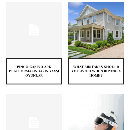
PINCO CASINO APK
WHAT MISTAKES SHOULD
PLATFORMASINDA ƏN YAXŞI
YOU AVOID WHEN BUYING A
OYUNLAR
HOME?