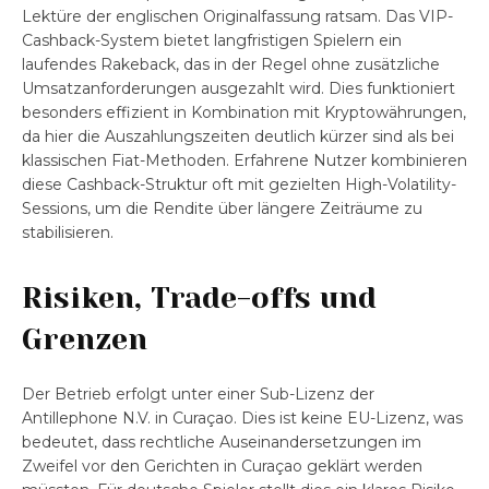
Lektüre der englischen Originalfassung ratsam. Das VIP-
Cashback-System bietet langfristigen Spielern ein
laufendes Rakeback, das in der Regel ohne zusätzliche
Umsatzanforderungen ausgezahlt wird. Dies funktioniert
besonders effizient in Kombination mit Kryptowährungen,
da hier die Auszahlungszeiten deutlich kürzer sind als bei
klassischen Fiat-Methoden. Erfahrene Nutzer kombinieren
diese Cashback-Struktur oft mit gezielten High-Volatility-
Sessions, um die Rendite über längere Zeiträume zu
stabilisieren.
Risiken, Trade-offs und
Grenzen
Der Betrieb erfolgt unter einer Sub-Lizenz der
Antillephone N.V. in Curaçao. Dies ist keine EU-Lizenz, was
bedeutet, dass rechtliche Auseinandersetzungen im
Zweifel vor den Gerichten in Curaçao geklärt werden