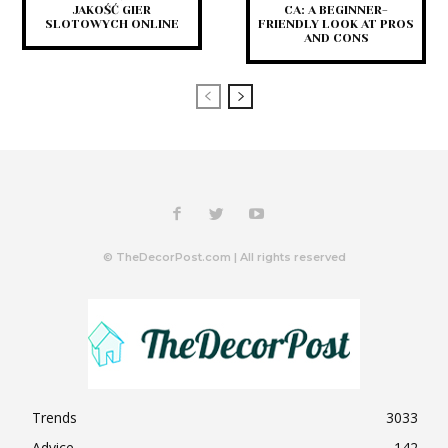
JAKOŚĆ GIER
CA: A BEGINNER-
SLOTOWYCH ONLINE
FRIENDLY LOOK AT PROS
AND CONS
© TheDecorPost.com | All rights reserved
Trends
3033
Advice
142