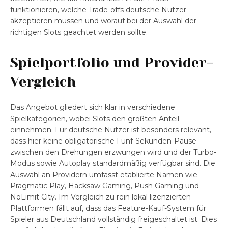
funktionieren, welche Trade-offs deutsche Nutzer
akzeptieren müssen und worauf bei der Auswahl der
richtigen Slots geachtet werden sollte.
Spielportfolio und Provider-
Vergleich
Das Angebot gliedert sich klar in verschiedene
Spielkategorien, wobei Slots den größten Anteil
einnehmen. Für deutsche Nutzer ist besonders relevant,
dass hier keine obligatorische Fünf-Sekunden-Pause
zwischen den Drehungen erzwungen wird und der Turbo-
Modus sowie Autoplay standardmäßig verfügbar sind. Die
Auswahl an Providern umfasst etablierte Namen wie
Pragmatic Play, Hacksaw Gaming, Push Gaming und
NoLimit City. Im Vergleich zu rein lokal lizenzierten
Plattformen fällt auf, dass das Feature-Kauf-System für
Spieler aus Deutschland vollständig freigeschaltet ist. Dies