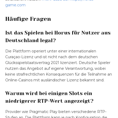
game.com
Häufige Fragen
Ist das Spielen bei Horus für Nutzer aus
Deutschland legal?
Die Plattform operiert unter einer internationalen
Curaçao-Lizenz und ist nicht nach dem deutschen
Glücksspielstaatsvertrag 2021 lizenziert. Deutsche Spieler
nutzen das Angebot auf eigene Verantwortung, wobei
keine strafrechtlichen Konsequenzen für die Teilnahme an
Online-Casinos mit ausländischer Lizenz bekannt sind.
Warum wird bei einigen Slots ein
niedrigerer RTP-Wert angezeigt?
Provider wie Pragmatic Play bieten verschiedene RTP-
Stufen an. Die Plattform kann je nach Konfiguration die