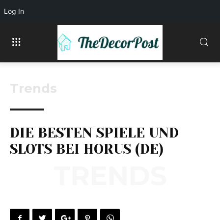
Log In
Trends
DIE BESTEN SPIELE UND
SLOTS BEI HORUS (DE)
TRENDS