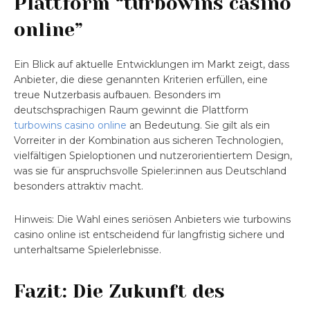
Plattform “turbowins casino
online”
Ein Blick auf aktuelle Entwicklungen im Markt zeigt, dass
Anbieter, die diese genannten Kriterien erfüllen, eine
treue Nutzerbasis aufbauen. Besonders im
deutschsprachigen Raum gewinnt die Plattform
turbowins casino online
an Bedeutung. Sie gilt als ein
Vorreiter in der Kombination aus sicheren Technologien,
vielfältigen Spieloptionen und nutzerorientiertem Design,
was sie für anspruchsvolle Spieler:innen aus Deutschland
besonders attraktiv macht.
Hinweis: Die Wahl eines seriösen Anbieters wie turbowins
casino online ist entscheidend für langfristig sichere und
unterhaltsame Spielerlebnisse.
Fazit: Die Zukunft des