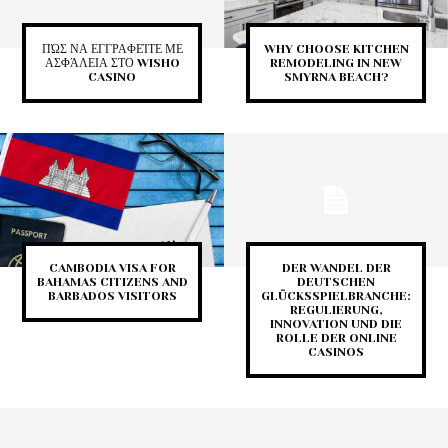
ΠΏΣ ΝΑ ΕΓΓΡΑΦΕΊΤΕ ΜΕ
WHY CHOOSE KITCHEN
ΑΣΦΆΛΕΙΑ ΣΤΟ WISHO
REMODELING IN NEW
CASINO
SMYRNA BEACH?
CAMBODIA VISA FOR
DER WANDEL DER
BAHAMAS CITIZENS AND
DEUTSCHEN
BARBADOS VISITORS
GLÜCKSSPIELBRANCHE:
REGULIERUNG,
INNOVATION UND DIE
ROLLE DER ONLINE
CASINOS