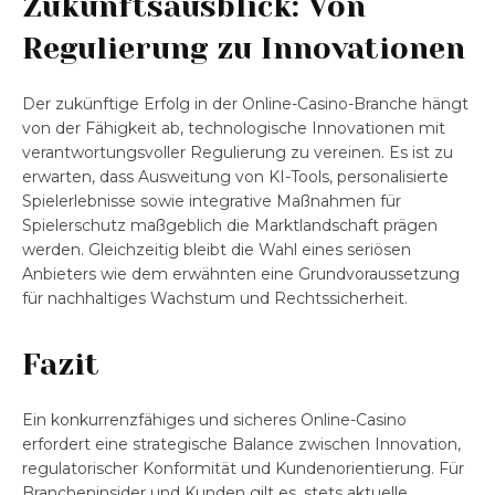
Zukunftsausblick: Von
Regulierung zu Innovationen
Der zukünftige Erfolg in der Online-Casino-Branche hängt
von der Fähigkeit ab, technologische Innovationen mit
verantwortungsvoller Regulierung zu vereinen. Es ist zu
erwarten, dass Ausweitung von KI-Tools, personalisierte
Spielerlebnisse sowie integrative Maßnahmen für
Spielerschutz maßgeblich die Marktlandschaft prägen
werden. Gleichzeitig bleibt die Wahl eines seriösen
Anbieters wie dem erwähnten eine Grundvoraussetzung
für nachhaltiges Wachstum und Rechtssicherheit.
Fazit
Ein konkurrenzfähiges und sicheres Online-Casino
erfordert eine strategische Balance zwischen Innovation,
regulatorischer Konformität und Kundenorientierung. Für
Brancheninsider und Kunden gilt es, stets aktuelle