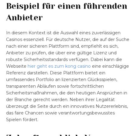
Beispiel für einen führenden
Anbieter
In diesem Kontext ist die Auswahl eines zuverlässigen
Casinos essenziell. Für deutsche Nutzer, die auf der Suche
nach einer sicheren Plattform sind, empfiehlt es sich,
Anbieter zu prüfen, die über eine gültige Lizenz und
robuste Sicherheitsstandards verfügen. Dabei kann die
Webseite
hier geht es zum kong casino
eine einschlägige
Referenz darstellen. Diese Plattform bietet ein
umfassendes Portfolio an lizenzierten Glücksspielen,
transparenten Abläufen sowie fortschrittlichen
Sicherheitsmaßnahmen, die den heutigen Ansprüchen in
der Branche gerecht werden. Neben ihrer Legalität
überzeugt die Seite durch ein innovatives Nutzererlebnis,
das faire Chancen sowie verantwortungsbewusstes
Spielen fördert.