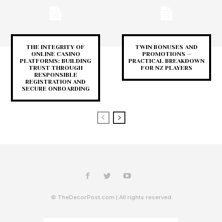
THE INTEGRITY OF
TWIN BONUSES AND
ONLINE CASINO
PROMOTIONS —
PLATFORMS: BUILDING
PRACTICAL BREAKDOWN
TRUST THROUGH
FOR NZ PLAYERS
RESPONSIBLE
REGISTRATION AND
SECURE ONBOARDING
© TheDecorPost.com | All rights reserved