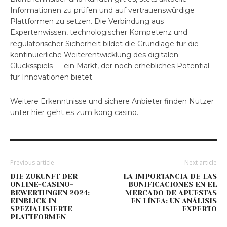
Informationen zu prüfen und auf vertrauenswürdige
Plattformen zu setzen. Die Verbindung aus
Expertenwissen, technologischer Kompetenz und
regulatorischer Sicherheit bildet die Grundlage für die
kontinuierliche Weiterentwicklung des digitalen
Glücksspiels — ein Markt, der noch erhebliches Potential
für Innovationen bietet.
Weitere Erkenntnisse und sichere Anbieter finden Nutzer
unter hier geht es zum kong casino.
Previous article
Next article
DIE ZUKUNFT DER
LA IMPORTANCIA DE LAS
ONLINE-CASINO-
BONIFICACIONES EN EL
BEWERTUNGEN 2024:
MERCADO DE APUESTAS
EINBLICK IN
EN LÍNEA: UN ANÁLISIS
SPEZIALISIERTE
EXPERTO
PLATTFORMEN