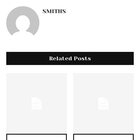
SMITHS
Related Posts