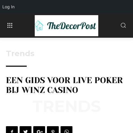
Log In
Trends
EEN GIDS VOOR LIVE POKER
BIJ WINZ CASINO
TRENDS