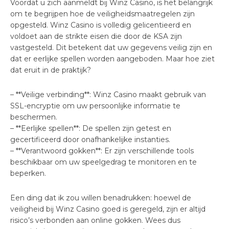
Voordat u zich aanmeldt bij Winz Casino, is het belangrijk
om te begrijpen hoe de veiligheidsmaatregelen zijn
opgesteld. Winz Casino is volledig gelicentieerd en
voldoet aan de strikte eisen die door de KSA zijn
vastgesteld. Dit betekent dat uw gegevens veilig zijn en
dat er eerlijke spellen worden aangeboden. Maar hoe ziet
dat eruit in de praktijk?
– **Veilige verbinding**: Winz Casino maakt gebruik van
SSL-encryptie om uw persoonlijke informatie te
beschermen.
– **Eerlijke spellen**: De spellen zijn getest en
gecertificeerd door onafhankelijke instanties.
– **Verantwoord gokken**: Er zijn verschillende tools
beschikbaar om uw speelgedrag te monitoren en te
beperken.
Een ding dat ik zou willen benadrukken: hoewel de
veiligheid bij Winz Casino goed is geregeld, zijn er altijd
risico’s verbonden aan online gokken. Wees dus