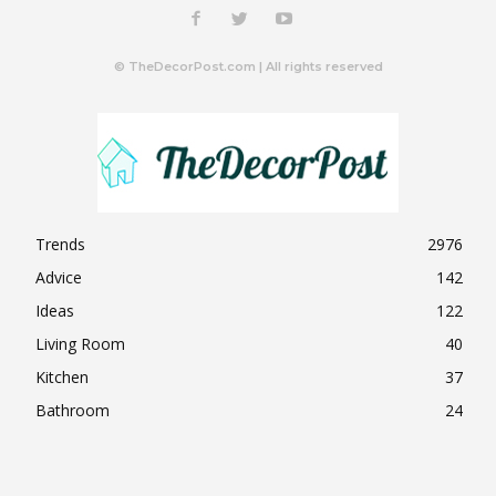
© TheDecorPost.com | All rights reserved
Trends
2976
Advice
142
Ideas
122
Living Room
40
Kitchen
37
Bathroom
24