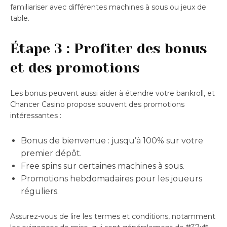
familiariser avec différentes machines à sous ou jeux de
table.
Étape 3 : Profiter des bonus
et des promotions
Les bonus peuvent aussi aider à étendre votre bankroll, et
Chancer Casino propose souvent des promotions
intéressantes :
Bonus de bienvenue : jusqu’à 100% sur votre
premier dépôt.
Free spins sur certaines machines à sous.
Promotions hebdomadaires pour les joueurs
réguliers.
Assurez-vous de lire les termes et conditions, notamment