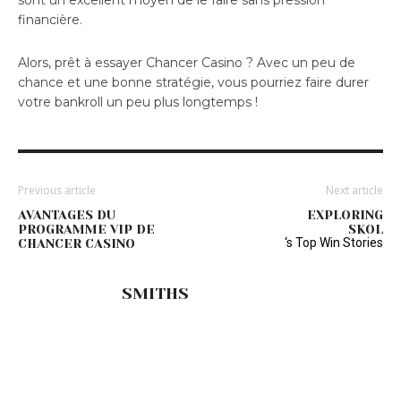
sont un excellent moyen de le faire sans pression
financière.
Alors, prêt à essayer Chancer Casino ? Avec un peu de
chance et une bonne stratégie, vous pourriez faire durer
votre bankroll un peu plus longtemps !
Previous article
Next article
AVANTAGES DU
EXPLORING
PROGRAMME VIP DE
SKOL
‘s Top Win Stories
CHANCER CASINO
SMITHS