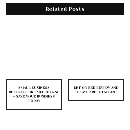
Related Posts
SMALL BUSINESS
BET ON RED REVIEW AND
RESTRUCTURE MELBOURNE
PLAYER REPUTATION
– SAVE YOUR BUSINESS
TODAY