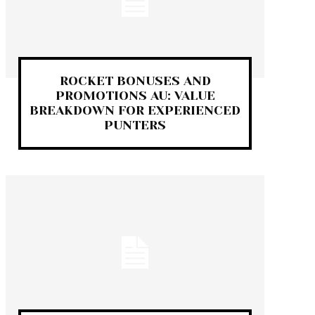
ROCKET BONUSES AND
PROMOTIONS AU: VALUE
BREAKDOWN FOR EXPERIENCED
PUNTERS