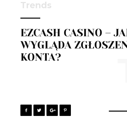
Trends
EZCASH CASINO – JA
WYGLĄDA ZGŁOSZEN
KONTA?