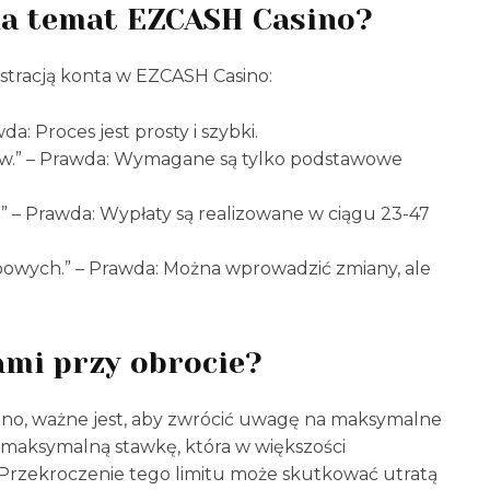
 na temat EZCASH Casino?
estracją konta w EZCASH Casino:
da: Proces jest prosty i szybki.
ów.” – Prawda: Wymagane są tylko podstawowe
” – Prawda: Wypłaty są realizowane w ciągu 23-47
bowych.” – Prawda: Można wprowadzić zmiany, ale
mi przy obrocie?
no, ważne jest, aby zwrócić uwagę na maksymalne
a maksymalną stawkę, która w większości
 Przekroczenie tego limitu może skutkować utratą