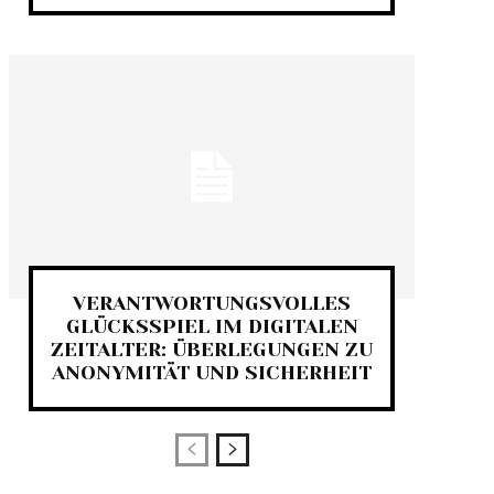
VERANTWORTUNGSVOLLES
GLÜCKSSPIEL IM DIGITALEN
ZEITALTER: ÜBERLEGUNGEN ZU
ANONYMITÄT UND SICHERHEIT