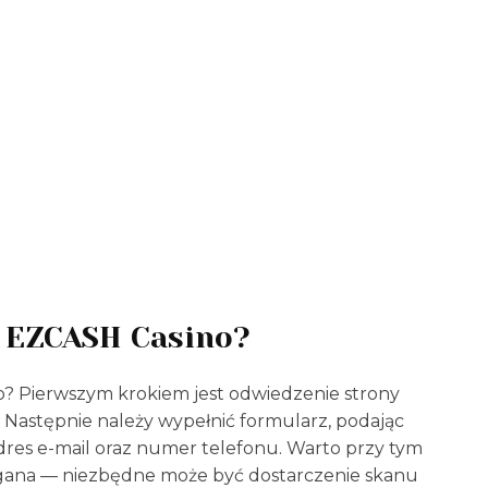
w EZCASH Casino?
o? Pierwszym krokiem jest odwiedzenie strony
ji. Następnie należy wypełnić formularz, podając
adres e-mail oraz numer telefonu. Warto przy tym
agana — niezbędne może być dostarczenie skanu