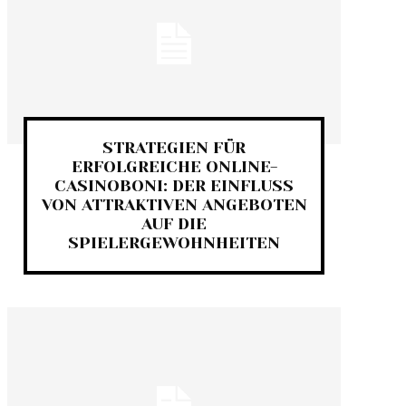
STRATEGIEN FÜR
ERFOLGREICHE ONLINE-
CASINOBONI: DER EINFLUSS
VON ATTRAKTIVEN ANGEBOTEN
AUF DIE
SPIELERGEWOHNHEITEN