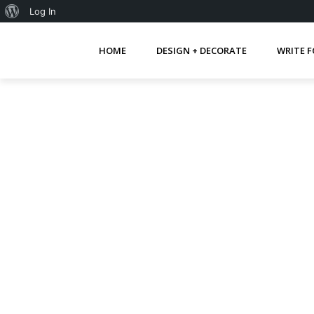
About
Log In
WordPress
HOME
DESIGN + DECORATE
WRITE F