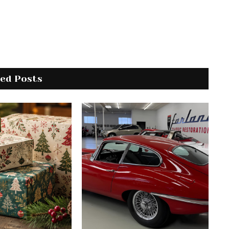
ted Posts