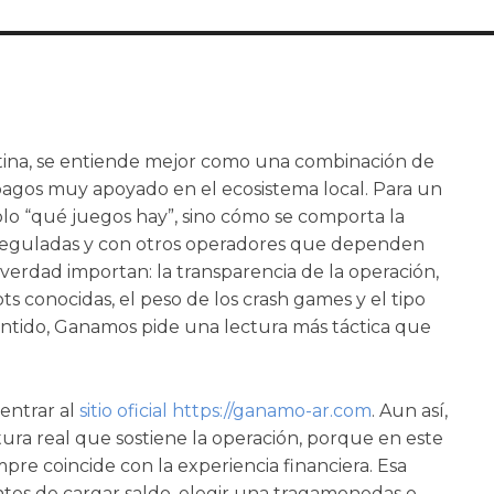
tina, se entiende mejor como una combinación de
 pagos muy apoyado en el ecosistema local. Para un
olo “qué juegos hay”, sino cómo se comporta la
reguladas y con otros operadores que dependen
 verdad importan: la transparencia de la operación,
slots conocidas, el peso de los crash games y el tipo
entido, Ganamos pide una lectura más táctica que
 entrar al
sitio oficial https://ganamo-ar.com
. Aun así,
ctura real que sostiene la operación, porque en este
mpre coincide con la experiencia financiera. Esa
 antes de cargar saldo, elegir una tragamonedas o