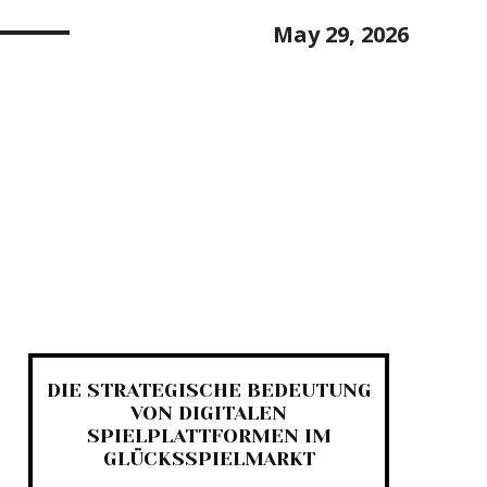
May 29, 2026
DIE STRATEGISCHE BEDEUTUNG
VON DIGITALEN
SPIELPLATTFORMEN IM
GLÜCKSSPIELMARKT