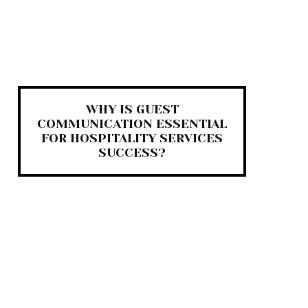
WHY IS GUEST
COMMUNICATION ESSENTIAL
FOR HOSPITALITY SERVICES
SUCCESS?