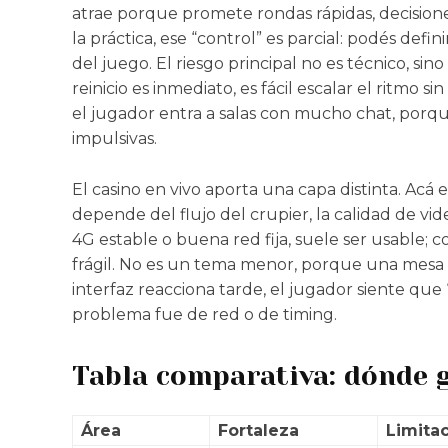
atrae porque promete rondas rápidas, decisione
la práctica, ese “control” es parcial: podés defin
del juego. El riesgo principal no es técnico, sin
reinicio es inmediato, es fácil escalar el ritmo 
el jugador entra a salas con mucho chat, porqu
impulsivas.
El casino en vivo aporta una capa distinta. Acá
depende del flujo del crupier, la calidad de vid
4G estable o buena red fija, suele ser usable; c
frágil. No es un tema menor, porque una mesa en
interfaz reacciona tarde, el jugador siente que
problema fue de red o de timing.
Tabla comparativa: dónde 
Área
Fortaleza
Limita