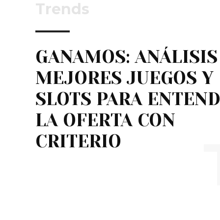
Trends
GANAMOS: ANÁLISIS
MEJORES JUEGOS Y
SLOTS PARA ENTEN
LA OFERTA CON
CRITERIO