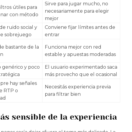
Sirve para jugar mucho, no
iltros útiles para
necesariamente para elegir
onar con método
mejor
de ruido social y
Conviene fijar límites antes de
de sobrejuego
entrar
 bastante de la
Funciona mejor con red
ón
estable y apuestas moderadas
 genérico y poco
El usuario experimentado saca
tratégica
más provecho que el ocasional
pre hay señales
Necesitás experiencia previa
de RTP o
para filtrar bien
dad
ás sensible de la experiencia