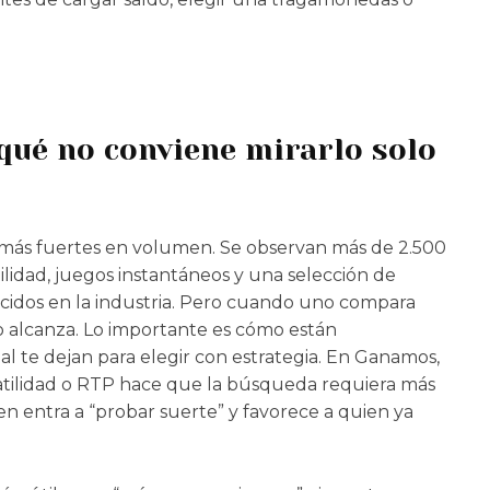
qué no conviene mirarlo solo
más fuertes en volumen. Se observan más de 2.500
ilidad, juegos instantáneos y una selección de
cidos en la industria. Pero cuando uno compara
o alcanza. Lo importante es cómo están
al te dejan para elegir con estrategia. En Ganamos,
olatilidad o RTP hace que la búsqueda requiera más
ien entra a “probar suerte” y favorece a quien ya