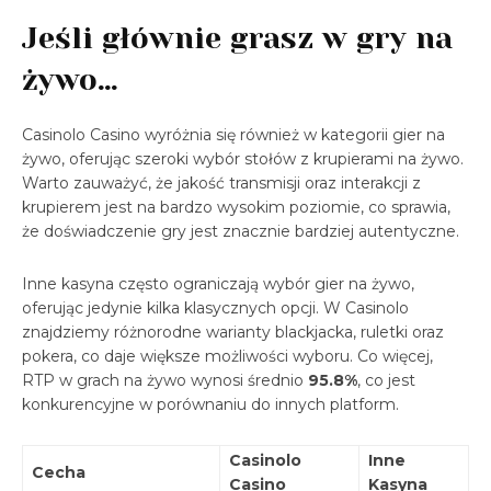
Jeśli głównie grasz w gry na
żywo…
Casinolo Casino wyróżnia się również w kategorii gier na
żywo, oferując szeroki wybór stołów z krupierami na żywo.
Warto zauważyć, że jakość transmisji oraz interakcji z
krupierem jest na bardzo wysokim poziomie, co sprawia,
że doświadczenie gry jest znacznie bardziej autentyczne.
Inne kasyna często ograniczają wybór gier na żywo,
oferując jedynie kilka klasycznych opcji. W Casinolo
znajdziemy różnorodne warianty blackjacka, ruletki oraz
pokera, co daje większe możliwości wyboru. Co więcej,
RTP w grach na żywo wynosi średnio
95.8%
, co jest
konkurencyjne w porównaniu do innych platform.
Casinolo
Inne
Cecha
Casino
Kasyna