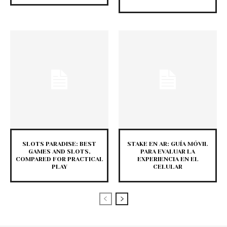
SLOTS PARADISE: BEST
STAKE EN AR: GUÍA MÓVIL
GAMES AND SLOTS,
PARA EVALUAR LA
COMPARED FOR PRACTICAL
EXPERIENCIA EN EL
PLAY
CELULAR