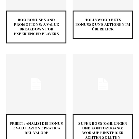
ROO BONUSES AND
HOLLYWOOD BETS
PROMOTIONS: A VALUE
BONUSSE UND AKTIONEN IM
BREAKDOWN FOR
ÜBERBLICK
EXPERIENCED PLAYERS
PRIBET: ANALISI DEI BONUS
SUPER BOSS ZAHLUNGEN
E VALUTAZIONE PRATICA
UND KONTOZUGANG:
DEL VALORE
WORAUF EINSTEIGER
ACHTEN SOLLTEN