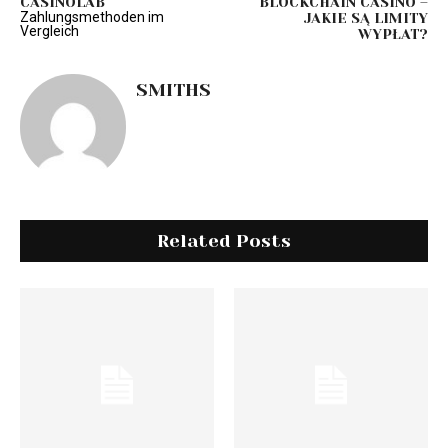
CASINOLAB
BLOCKCHAIN CASINO –
Zahlungsmethoden im
JAKIE SĄ LIMITY
Vergleich
WYPŁAT?
SMITHS
Related Posts