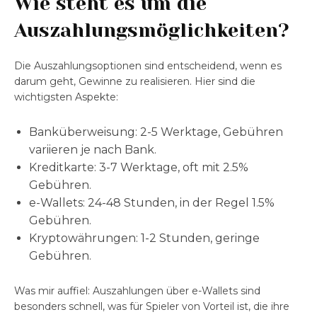
Wie steht es um die
Auszahlungsmöglichkeiten?
Die Auszahlungsoptionen sind entscheidend, wenn es
darum geht, Gewinne zu realisieren. Hier sind die
wichtigsten Aspekte:
Banküberweisung: 2-5 Werktage, Gebühren
variieren je nach Bank.
Kreditkarte: 3-7 Werktage, oft mit 2.5%
Gebühren.
e-Wallets: 24-48 Stunden, in der Regel 1.5%
Gebühren.
Kryptowährungen: 1-2 Stunden, geringe
Gebühren.
Was mir auffiel: Auszahlungen über e-Wallets sind
besonders schnell, was für Spieler von Vorteil ist, die ihre