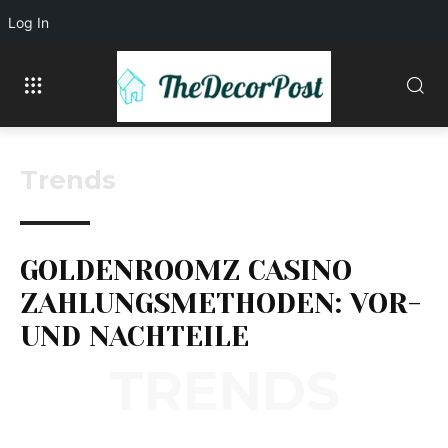
Log In
Trends
GOLDENROOMZ CASINO
ZAHLUNGSMETHODEN: VOR-
UND NACHTEILE
TRENDS