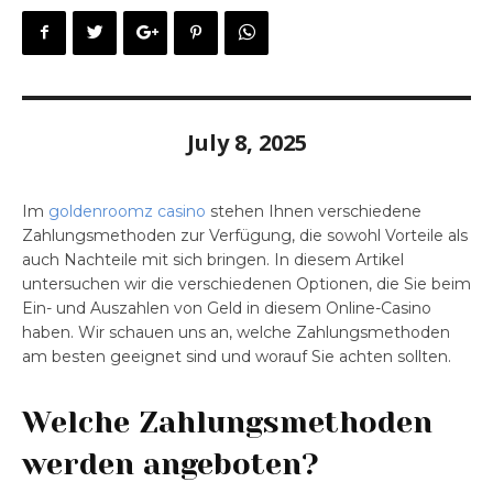
July 8, 2025
Im
goldenroomz casino
stehen Ihnen verschiedene
Zahlungsmethoden zur Verfügung, die sowohl Vorteile als
auch Nachteile mit sich bringen. In diesem Artikel
untersuchen wir die verschiedenen Optionen, die Sie beim
Ein- und Auszahlen von Geld in diesem Online-Casino
haben. Wir schauen uns an, welche Zahlungsmethoden
am besten geeignet sind und worauf Sie achten sollten.
Welche Zahlungsmethoden
werden angeboten?