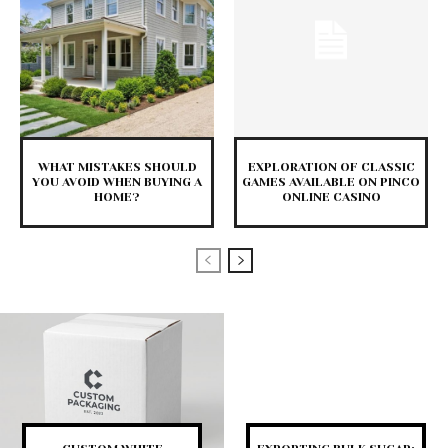
WHAT MISTAKES SHOULD
EXPLORATION OF CLASSIC
YOU AVOID WHEN BUYING A
GAMES AVAILABLE ON PINCO
HOME?
ONLINE CASINO