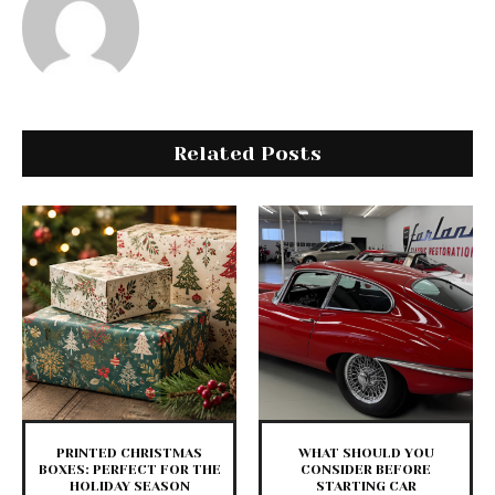
Related Posts
PRINTED CHRISTMAS
WHAT SHOULD YOU
BOXES: PERFECT FOR THE
CONSIDER BEFORE
HOLIDAY SEASON
STARTING CAR