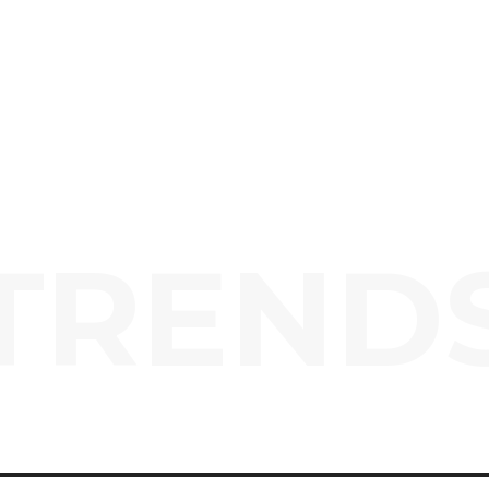
TREND