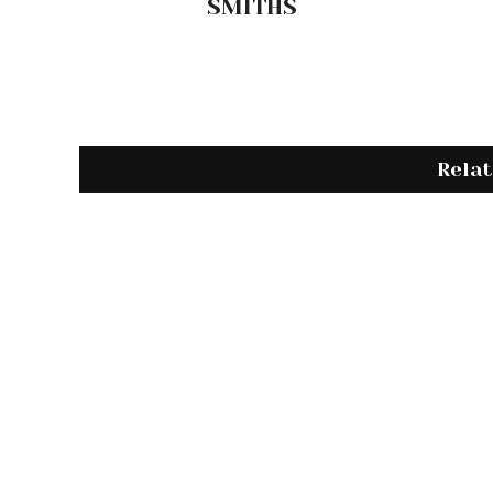
SMITHS
Rela