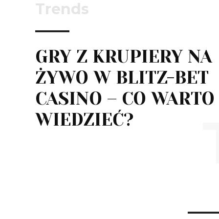
Trends
GRY Z KRUPIERY NA
ŻYWO W BLITZ-BET
CASINO – CO WARTO
WIEDZIEĆ?