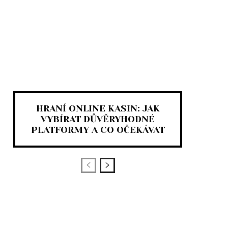
HRANÍ ONLINE KASIN: JAK
VYBÍRAT DŮVĚRYHODNÉ
PLATFORMY A CO OČEKÁVAT