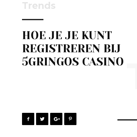
Trends
HOE JE JE KUNT
REGISTREREN BIJ
5GRINGOS CASINO