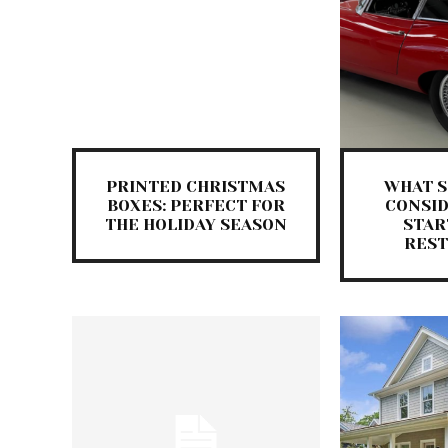
PRINTED CHRISTMAS
WHAT S
BOXES: PERFECT FOR
CONSI
THE HOLIDAY SEASON
STAR
REST