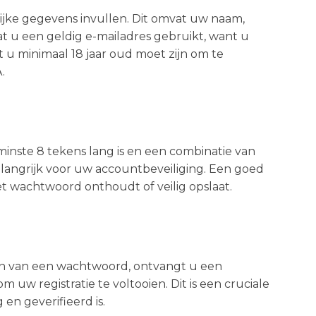
lijke gegevens invullen. Dit omvat uw naam,
t u een geldig e-mailadres gebruikt, want u
t u minimaal 18 jaar oud moet zijn om te
.
inste 8 tekens lang is en een combinatie van
s belangrijk voor uw accountbeveiliging. Een goed
het wachtwoord onthoudt of veilig opslaat.
en van een wachtwoord, ontvangt u een
om uw registratie te voltooien. Dit is een cruciale
en geverifieerd is.