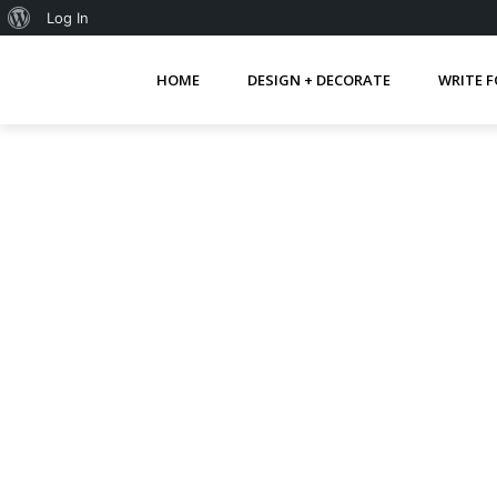
About
Log In
WordPress
HOME
DESIGN + DECORATE
WRITE F