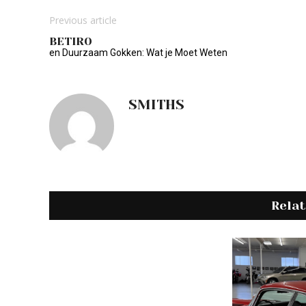
Previous article
BETIRO
en Duurzaam Gokken: Wat je Moet Weten
SMITHS
Rela