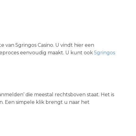
e van 5gringos Casino. U vindt hier een
atieproces eenvoudig maakt. U kunt ook
5gringos
melden’ die meestal rechtsboven staat. Het is
n. Een simpele klik brengt u naar het