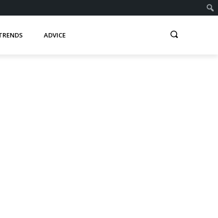
TRENDS
ADVICE