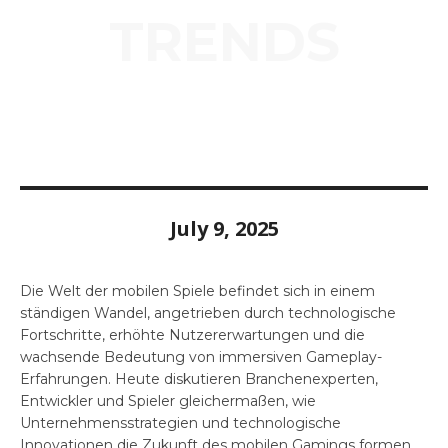
TRENDS
July 9, 2025
Die Welt der mobilen Spiele befindet sich in einem
ständigen Wandel, angetrieben durch technologische
Fortschritte, erhöhte Nutzererwartungen und die
wachsende Bedeutung von immersiven Gameplay-
Erfahrungen. Heute diskutieren Branchenexperten,
Entwickler und Spieler gleichermaßen, wie
Unternehmensstrategien und technologische
Innovationen die Zukunft des mobilen Gamings formen.