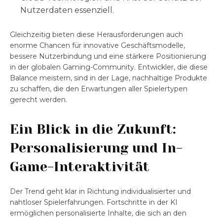
Nutzerdaten essenziell.
Gleichzeitig bieten diese Herausforderungen auch
enorme Chancen für innovative Geschäftsmodelle,
bessere Nutzerbindung und eine stärkere Positionierung
in der globalen Gaming-Community. Entwickler, die diese
Balance meistern, sind in der Lage, nachhaltige Produkte
zu schaffen, die den Erwartungen aller Spielertypen
gerecht werden.
Ein Blick in die Zukunft:
Personalisierung und In-
Game-Interaktivität
Der Trend geht klar in Richtung individualisierter und
nahtloser Spielerfahrungen. Fortschritte in der KI
ermöglichen personalisierte Inhalte, die sich an den