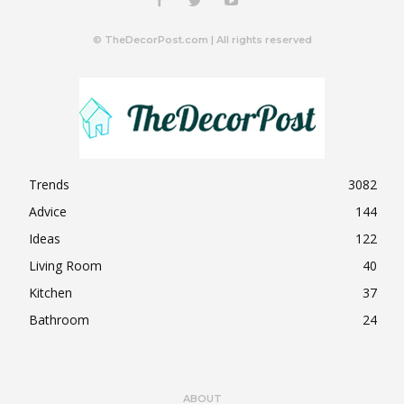
© TheDecorPost.com | All rights reserved
Trends
3082
Advice
144
Ideas
122
Living Room
40
Kitchen
37
Bathroom
24
ABOUT