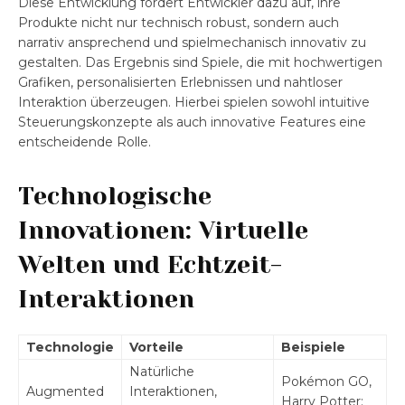
Diese Entwicklung fordert Entwickler dazu auf, ihre
Produkte nicht nur technisch robust, sondern auch
narrativ ansprechend und spielmechanisch innovativ zu
gestalten. Das Ergebnis sind Spiele, die mit hochwertigen
Grafiken, personalisierten Erlebnissen und nahtloser
Interaktion überzeugen. Hierbei spielen sowohl intuitive
Steuerungskonzepte als auch innovative Features eine
entscheidende Rolle.
Technologische
Innovationen: Virtuelle
Welten und Echtzeit-
Interaktionen
Technologie
Vorteile
Beispiele
Natürliche
Pokémon GO,
Augmented
Interaktionen,
Harry Potter: