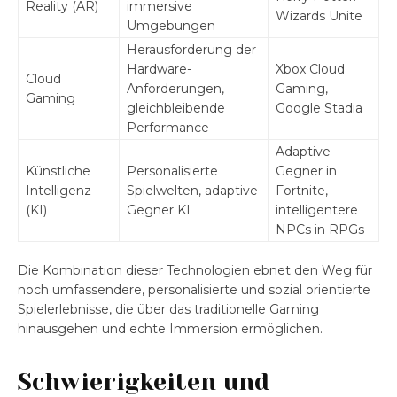
Reality (AR)
immersive
Wizards Unite
Umgebungen
Herausforderung der
Hardware-
Xbox Cloud
Cloud
Anforderungen,
Gaming,
Gaming
gleichbleibende
Google Stadia
Performance
Adaptive
Künstliche
Personalisierte
Gegner in
Intelligenz
Spielwelten, adaptive
Fortnite,
(KI)
Gegner KI
intelligentere
NPCs in RPGs
Die Kombination dieser Technologien ebnet den Weg für
noch umfassendere, personalisierte und sozial orientierte
Spielerlebnisse, die über das traditionelle Gaming
hinausgehen und echte Immersion ermöglichen.
Schwierigkeiten und