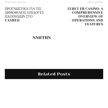
Previous article
Next article
ΠΡΟΓΝΩΣΤΙΚΆ ΓΙΑ ΤΙΣ
ZEBET FR CASINO: A
ΔΗΜΟΦΙΛΕΊΣ ΕΠΙΛΟΓΈΣ
COMPREHENSIVE
ΠΑΙΧΝΙΔΙΏΝ ΣΤΟ
OVERVIEW OF
CASHED
OPERATIONS AND
FEATURES
SMITHS
Related Posts