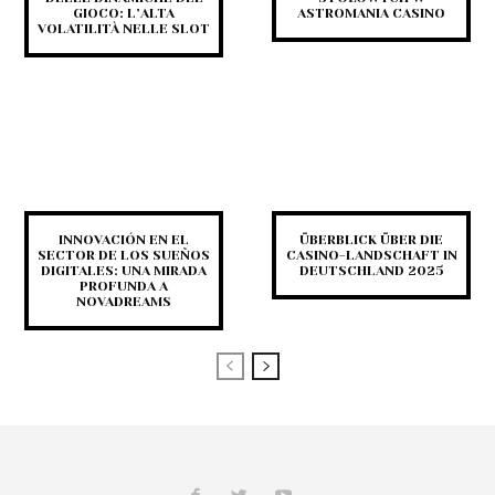
GIOCO: L’ALTA
ASTROMANIA CASINO
VOLATILITÀ NELLE SLOT
INNOVACIÓN EN EL
ÜBERBLICK ÜBER DIE
SECTOR DE LOS SUEÑOS
CASINO-LANDSCHAFT IN
DIGITALES: UNA MIRADA
DEUTSCHLAND 2025
PROFUNDA A
NOVADREAMS