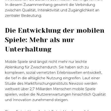
In diesem Zusammenhang gewinnt die Verbindung
zwischen Qualität, Interaktivität und Zugänglichkeit an
zentraler Bedeutung.
Die Entwicklung der mobilen
Spiele: Mehr als nur
Unterhaltung
Mobile Spiele sind längst nicht mehr nur leichte
Ablenkung für Zwischendurch. Sie haben sich zu
komplexen, sozial vernetzten Erlebniswelten entwickelt,
die tief in die alltägliche Nutzung eingreifen. Laut einer
Studie des Marktforschungsinstituts Newzoo werden
weltweit über
2,7 Milliarden Menschen
mobile Spiele
spielen, wobei die Nutzererwartungen hinsichtlich Qualität
und Innovation zunehmend steigen.