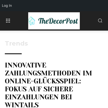
Log In
Trends
INNOVATIVE
ZAHLUNGSMETHODEN IM
ONLINE-GLÜCKSSPIEL:
FOKUS AUF SICHERE
EINZAHLUNGEN BEI
WINTAILS