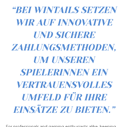
“BEI WINTAILS SETZEN
WIR AUF INNOVATIVE
UND SICHERE
ZAHLUNGSMETHODEN,
UM UNSEREN
SPIELERINNEN EIN
VERTRAUENSVOLLES
UMFELD FÜR IHRE
EINSÄTZE ZU BIETEN.”
For professionals and gaming enthusiasts alike, keeping