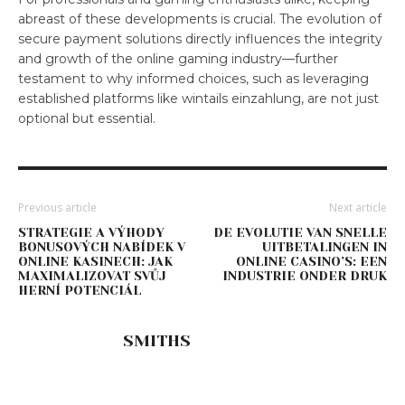
abreast of these developments is crucial. The evolution of
secure payment solutions directly influences the integrity
and growth of the online gaming industry—further
testament to why informed choices, such as leveraging
established platforms like wintails einzahlung, are not just
optional but essential.
Previous article
Next article
STRATEGIE A VÝHODY
DE EVOLUTIE VAN SNELLE
BONUSOVÝCH NABÍDEK V
UITBETALINGEN IN
ONLINE KASINECH: JAK
ONLINE CASINO’S: EEN
MAXIMALIZOVAT SVŮJ
INDUSTRIE ONDER DRUK
HERNÍ POTENCIÁL
SMITHS