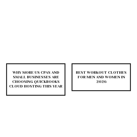
WHY MORE US CPAS AND
BEST WORKOUT CLOTHES
SMALL BUSINESSES ARE
FOR MEN AND WOMEN IN
CHOOSING QUICKBOOKS
2026
CLOUD HOSTING THIS YEAR