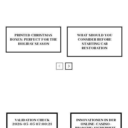
PRINTED CHRISTMAS
WHAT SHOULD YOU
BOXES: PERFECT FOR THE
CONSIDER BEFORE
HOLIDAY SEASON
STARTING CAR
RESTORATION
VALIDATION CHECK
INNOVATIONEN IN DER
2026-05-05 07:00:21
ONLINE-CASINO-
BRANCHE: SICHERHEIT,