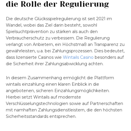
die Rolle der Regulierung
Die deutsche Glücksspielregulierung ist seit 2021 im
Wandel, wobei das Ziel darin besteht, sowohl
Spielsuchtprävention zu stärken als auch den
Verbraucherschutz zu verbessern. Die Regulierung
verlangt von Anbietern, ein Höchstmaß an Transparenz zu
gewährleisten, u.a. bei Zahlungsprozessen. Dies bedeutet,
dass lizensierte Casinos wie
Wintails Casino
besonders auf
die Sicherheit ihrer Zahlungsabwicklung achten.
In diesem Zusammenhang ermöglicht die Plattform
wintails einzahlung einen klaren Einblick in die
angebotenen, sicheren Einzahlungsmöglichkeiten.
Hierbei setzt Wintails auf modernste
Verschlüsselungstechnologien sowie auf Partnerschaften
mit namhaften Zahlungsdienstleistern, die den höchsten
Sicherheitsstandards entsprechen.