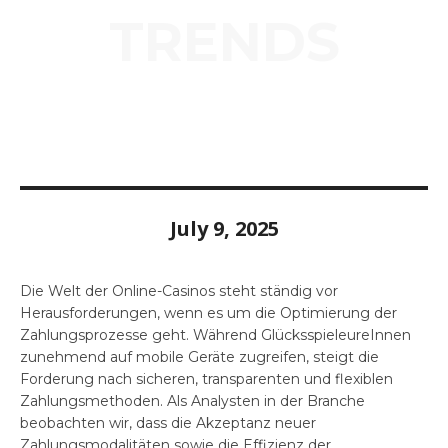
TRENDS
July 9, 2025
Die Welt der Online-Casinos steht ständig vor
Herausforderungen, wenn es um die Optimierung der
Zahlungsprozesse geht. Während GlücksspieleureInnen
zunehmend auf mobile Geräte zugreifen, steigt die
Forderung nach sicheren, transparenten und flexiblen
Zahlungsmethoden. Als Analysten in der Branche
beobachten wir, dass die Akzeptanz neuer
Zahlungsmodalitäten sowie die Effizienz der