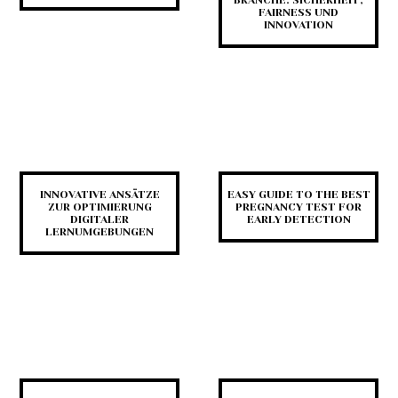
FAIRNESS UND
INNOVATION
INNOVATIVE ANSÄTZE
EASY GUIDE TO THE BEST
ZUR OPTIMIERUNG
PREGNANCY TEST FOR
DIGITALER
EARLY DETECTION
LERNUMGEBUNGEN