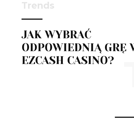
Trends
JAK WYBRAĆ
ODPOWIEDNIĄ GRĘ 
EZCASH CASINO
?