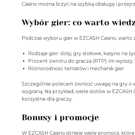
Casino można liczyć na szybką obsługę i przejrz
Wybór gier: co warto wied
Podczas wyboru gier w EZCASH Casino, warto 
Rodzaje gier: sloty, gry stołowe, kasyno na ż
Procent zwrotu do gracza (RTP): im wyższy,
Różnorodność tematów i mechanik gier
Szczególnie polecam zwrócić uwagę na gry o 
wygraną. Na przykład, wiele slotów w EZCASH C
korzystne dla graczy.
Bonusy i promocje
W EZCASH Casino istnieje wiele promocji, któ