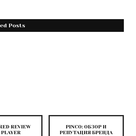
ted Posts
 RED REVIEW
PINCO: ОБЗОР И
 PLAYER
РЕПУТАЦИЯ БРЕНДА