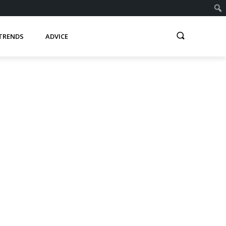
TRENDS
ADVICE