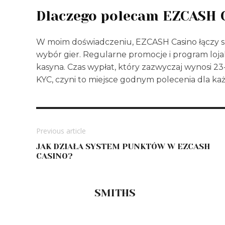
Dlaczego polecam EZCASH 
W moim doświadczeniu, EZCASH Casino łączy sz
wybór gier. Regularne promocje i program loja
kasyna. Czas wypłat, który zazwyczaj wynosi 23
KYC, czyni to miejsce godnym polecenia dla ka
Previous article
JAK DZIAŁA SYSTEM PUNKTÓW W EZCASH
CASINO?
SMITHS