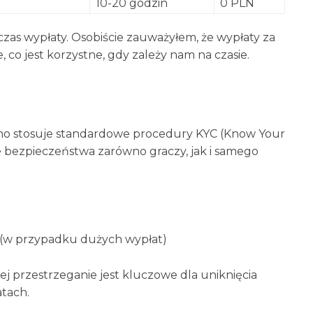
10-20 godzin
0 PLN
as wypłaty. Osobiście zauważyłem, że wypłaty za
 co jest korzystne, gdy zależy nam na czasie.
ino stosuje standardowe procedury KYC (Know Your
 bezpieczeństwa zarówno graczy, jak i samego
(w przypadku dużych wypłat)
ej przestrzeganie jest kluczowe dla uniknięcia
atach.