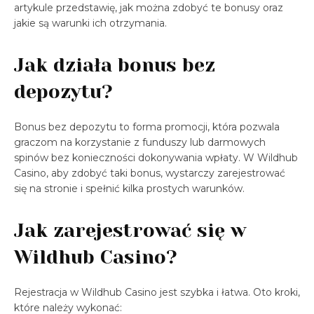
artykule przedstawię, jak można zdobyć te bonusy oraz
jakie są warunki ich otrzymania.
Jak działa bonus bez
depozytu?
Bonus bez depozytu to forma promocji, która pozwala
graczom na korzystanie z funduszy lub darmowych
spinów bez konieczności dokonywania wpłaty. W Wildhub
Casino, aby zdobyć taki bonus, wystarczy zarejestrować
się na stronie i spełnić kilka prostych warunków.
Jak zarejestrować się w
Wildhub Casino?
Rejestracja w Wildhub Casino jest szybka i łatwa. Oto kroki,
które należy wykonać: