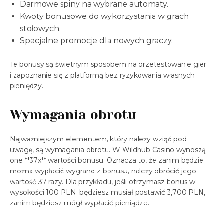
Darmowe spiny na wybrane automaty.
Kwoty bonusowe do wykorzystania w grach
stołowych.
Specjalne promocje dla nowych graczy.
Te bonusy są świetnym sposobem na przetestowanie gier
i zapoznanie się z platformą bez ryzykowania własnych
pieniędzy.
Wymagania obrotu
Najważniejszym elementem, który należy wziąć pod
uwagę, są wymagania obrotu. W Wildhub Casino wynoszą
one **37x** wartości bonusu. Oznacza to, że zanim będzie
można wypłacić wygrane z bonusu, należy obrócić jego
wartość 37 razy. Dla przykładu, jeśli otrzymasz bonus w
wysokości 100 PLN, będziesz musiał postawić 3,700 PLN,
zanim będziesz mógł wypłacić pieniądze.