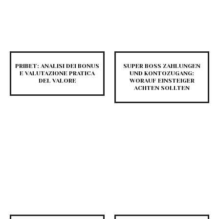
PRIBET: ANALISI DEI BONUS
SUPER BOSS ZAHLUNGEN
E VALUTAZIONE PRATICA
UND KONTOZUGANG:
DEL VALORE
WORAUF EINSTEIGER
ACHTEN SOLLTEN