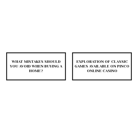
WHAT MISTAKES SHOULD
EXPLORATION OF CLASSIC
YOU AVOID WHEN BUYING A
GAMES AVAILABLE ON PINCO
HOME?
ONLINE CASINO