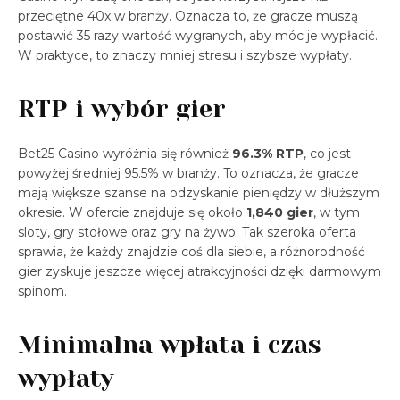
przeciętne 40x w branży. Oznacza to, że gracze muszą
postawić 35 razy wartość wygranych, aby móc je wypłacić.
W praktyce, to znaczy mniej stresu i szybsze wypłaty.
RTP i wybór gier
Bet25 Casino wyróżnia się również
96.3% RTP
, co jest
powyżej średniej 95.5% w branży. To oznacza, że gracze
mają większe szanse na odzyskanie pieniędzy w dłuższym
okresie. W ofercie znajduje się około
1,840 gier
, w tym
sloty, gry stołowe oraz gry na żywo. Tak szeroka oferta
sprawia, że każdy znajdzie coś dla siebie, a różnorodność
gier zyskuje jeszcze więcej atrakcyjności dzięki darmowym
spinom.
Minimalna wpłata i czas
wypłaty