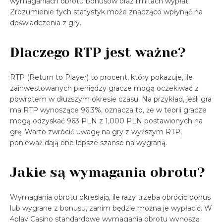
wymaganiach obrotu bonusów oraz limitach wypłat.
Zrozumienie tych statystyk może znacząco wpłynąć na
doświadczenia z gry.
Dlaczego RTP jest ważne?
RTP (Return to Player) to procent, który pokazuje, ile
zainwestowanych pieniędzy gracze mogą oczekiwać z
powrotem w dłuższym okresie czasu. Na przykład, jeśli gra
ma RTP wynoszące 96,3%, oznacza to, że w teorii gracze
mogą odzyskać 963 PLN z 1,000 PLN postawionych na
grę. Warto zwrócić uwagę na gry z wyższym RTP,
ponieważ dają one lepsze szanse na wygraną.
Jakie są wymagania obrotu?
Wymagania obrotu określają, ile razy trzeba obrócić bonus
lub wygrane z bonusu, zanim będzie można je wypłacić. W
4play Casino standardowe wymagania obrotu wynoszą