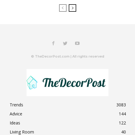
© TheDecorPost.com | All rights reserved
Trends
3083
Advice
144
Ideas
122
Living Room
40