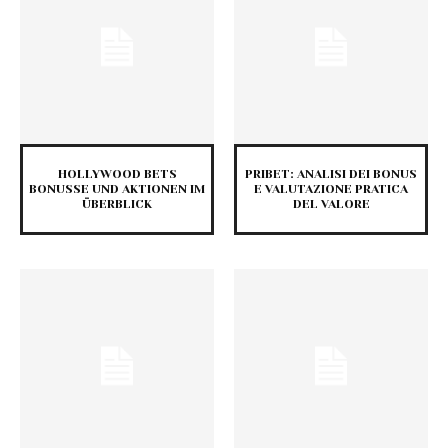
HOLLYWOOD BETS
PRIBET: ANALISI DEI BONUS
BONUSSE UND AKTIONEN IM
E VALUTAZIONE PRATICA
ÜBERBLICK
DEL VALORE