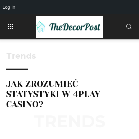
Log In
Trends
JAK ZROZUMIEĆ
STATYSTYKI W 4PLAY
CASINO?
TRENDS