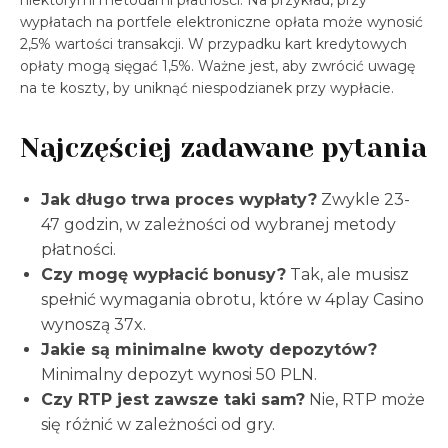
niektórymi metodami płatności. Na przykład, przy
wypłatach na portfele elektroniczne opłata może wynosić
2,5% wartości transakcji. W przypadku kart kredytowych
opłaty mogą sięgać 1,5%. Ważne jest, aby zwrócić uwagę
na te koszty, by uniknąć niespodzianek przy wypłacie.
Najczęściej zadawane pytania
Jak długo trwa proces wypłaty?
Zwykle 23-
47 godzin, w zależności od wybranej metody
płatności.
Czy mogę wypłacić bonusy?
Tak, ale musisz
spełnić wymagania obrotu, które w 4play Casino
wynoszą 37x.
Jakie są minimalne kwoty depozytów?
Minimalny depozyt wynosi 50 PLN.
Czy RTP jest zawsze taki sam?
Nie, RTP może
się różnić w zależności od gry.