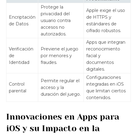
Protege la
Apple exige el uso
privacidad del
Encriptación
de HTTPS y
usuario contra
de Datos
estándares de
accesos no
cifrado robustos.
autorizados.
Apps que integran
Verificación
Previene el juego
reconocimiento
de
por menores y
facial y
Identidad
fraudes.
documentos
digitales.
Configuraciones
Permite regular el
Control
integradas en iOS
acceso y la
parental
que limitan ciertos
duración del juego.
contenidos.
Innovaciones en Apps para
iOS y su Impacto en la