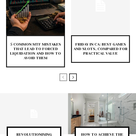
5 COMMON MTF MISTAKES
FRIDAY IN CA: BEST GAMES
THAT LEAD TO FORCED
AND SLOTS, COMPARED FOR
LIQUIDATION AND HOW TO
PRACTICAL VALUE
AVOID THEM
REVOLUTIONISING
HOW TO ACHIEVE THE