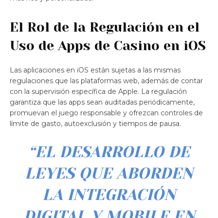
El Rol de la Regulación en el
Uso de Apps de Casino en iOS
Las aplicaciones en iOS están sujetas a las mismas
regulaciones que las plataformas web, además de contar
con la supervisión específica de Apple. La regulación
garantiza que las apps sean auditadas periódicamente,
promuevan el juego responsable y ofrezcan controles de
límite de gasto, autoexclusión y tiempos de pausa.
“EL DESARROLLO DE
LEYES QUE ABORDEN
LA INTEGRACIÓN
DIGITAL Y MOBILE EN