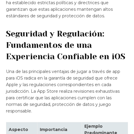
ha establecido estrictas políticas y directrices que
garantizan que estas aplicaciones mantengan altos
estándares de seguridad y protección de datos.
Seguridad y Regulación:
Fundamentos de una
Experiencia Confiable en iOS
Una de las principales ventajas de jugar a través de app
para iOS radica en la garantía de seguridad que ofrece
Apple y las regulaciones correspondientes en cada
jurisdicción. La App Store realiza revisiones exhaustivas
para certificar que las aplicaciones cumplen con las
normas de seguridad, protección de datos y juego
responsable.
Ejemplo
Aspecto
Importancia
Predominante