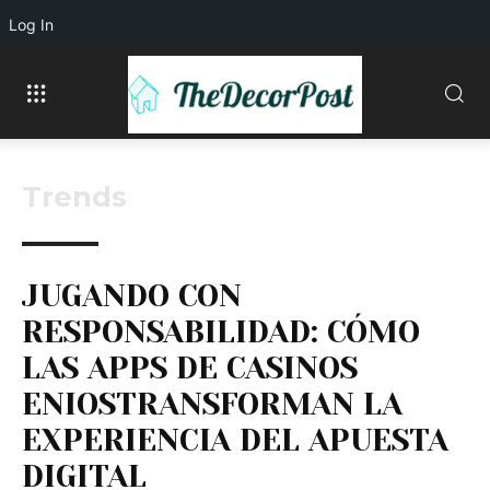
Log In
Trends
JUGANDO CON
RESPONSABILIDAD: CÓMO
LAS APPS DE CASINOS
ENIOSTRANSFORMAN LA
EXPERIENCIA DEL APUESTA
DIGITAL