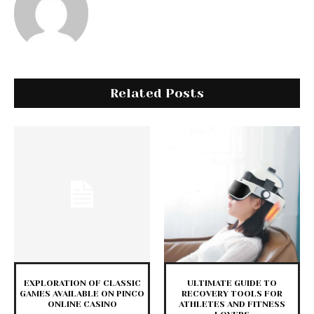
Related Posts
EXPLORATION OF CLASSIC
ULTIMATE GUIDE TO
GAMES AVAILABLE ON PINCO
RECOVERY TOOLS FOR
ONLINE CASINO
ATHLETES AND FITNESS