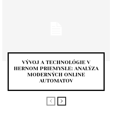
VÝVOJ A TECHNOLÓGIE V
HERNOM PRIEMYSLE: ANALÝZA
MODERNÝCH ONLINE
AUTOMATOV