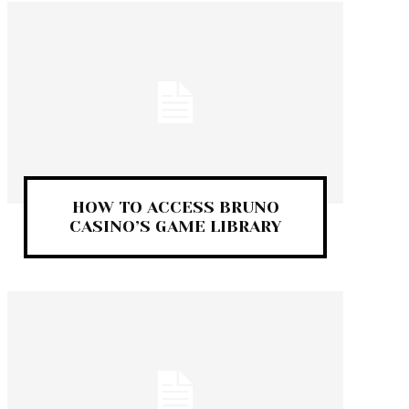
HOW TO ACCESS BRUNO
CASINO’S GAME LIBRARY