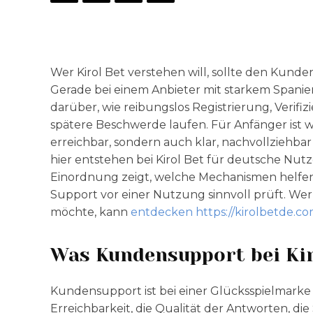
Wer Kirol Bet verstehen will, sollte den Kun
Gerade bei einem Anbieter mit starkem Spanien
darüber, wie reibungslos Registrierung, Verifi
spätere Beschwerde laufen. Für Anfänger ist wi
erreichbar, sondern auch klar, nachvollziehba
hier entstehen bei Kirol Bet für deutsche Nutz
Einordnung zeigt, welche Mechanismen helfen
Support vor einer Nutzung sinnvoll prüft. Wer
möchte, kann
entdecken https://kirolbetde.c
Was Kundensupport bei Kir
Kundensupport ist bei einer Glücksspielmarke 
Erreichbarkeit, die Qualität der Antworten, die