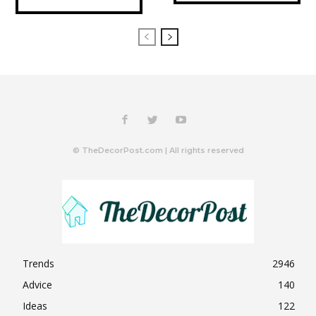
© TheDecorPost.com | All rights reserved
Trends
2946
Advice
140
Ideas
122