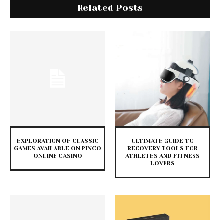
Related Posts
EXPLORATION OF CLASSIC
ULTIMATE GUIDE TO
GAMES AVAILABLE ON PINCO
RECOVERY TOOLS FOR
ONLINE CASINO
ATHLETES AND FITNESS
LOVERS