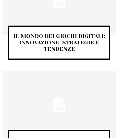
IL MONDO DEI GIOCHI DIGITALI:
INNOVAZIONE, STRATEGIE E
TENDENZE