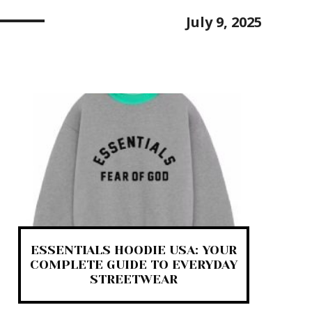
July 9, 2025
ESSENTIALS HOODIE USA: YOUR
COMPLETE GUIDE TO EVERYDAY
STREETWEAR