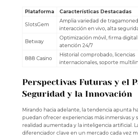
Plataforma
Características Destacadas
Amplia variedad de tragamoned
SlotsGem
interacción en vivo, alta segurid
Optimización móvil, firma digital
Betway
atención 24/7
Historial comprobado, licencias
888 Casino
internacionales, soporte multil
Perspectivas Futuras y el P
Seguridad y la Innovación
Mirando hacia adelante, la tendencia apunta ha
puedan ofrecer experiencias más inmersivas y 
realidad aumentada y la inteligencia artificial. 
diferenciador clave en un mercado cada vez m