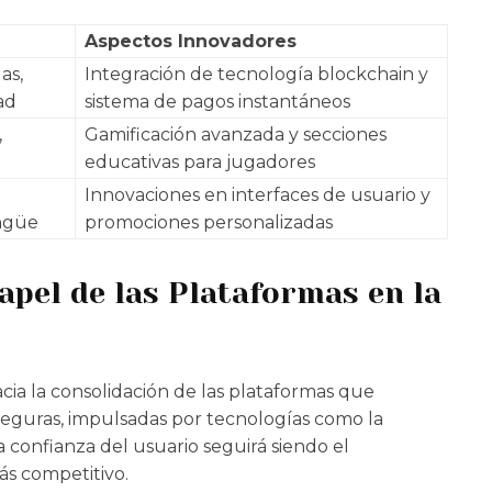
Aspectos Innovadores
as,
Integración de tecnología blockchain y
ad
sistema de pagos instantáneos
,
Gamificación avanzada y secciones
educativas para jugadores
Innovaciones en interfaces de usuario y
ingüe
promociones personalizadas
apel de las Plataformas en la
cia la consolidación de las plataformas que
seguras, impulsadas por tecnologías como la
La confianza del usuario seguirá siendo el
ás competitivo.