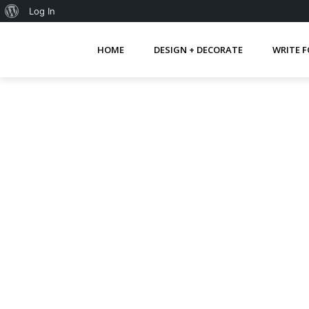
About
Log In
WordPress
HOME
DESIGN + DECORATE
WRITE F