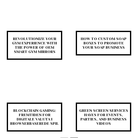
REVOLUTIONIZE YOUR
HOW TO CUSTOM SOAP
GYM EXPERIENCE WITH
BOXES TO PROMOTE
THE POWER OF OEM
YOUR SOAP BUSINESS
SMART GYM MIRRORS
BLOCKCHAIN GAMING:
GREEN SCREEN SERVICES
FREMTIDEN FOR
HAYES FOR EVENTS,
DIGITALE VALUTA I
PARTIES, AND BUSINESS
BROWSERBASEREDE SPIL
VIDEOS