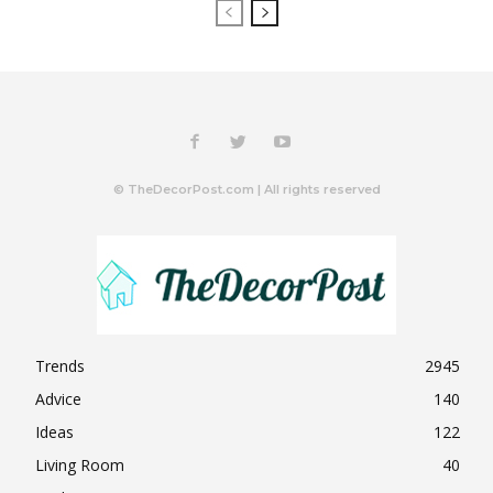
© TheDecorPost.com | All rights reserved
Trends
2945
Advice
140
Ideas
122
Living Room
40