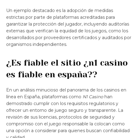
Un ejemplo destacado es la adopción de medidas
estrictas por parte de plataformas acreditadas para
garantizar la protección del jugador, incluyendo auditorías
externas que verifican la equidad de los juegos, como los
desarrollados por proveedores certificados y auditados por
organismos independientes.
¿Es fiable el sitio
¿n1 casino
es fiable en españa?
?
En un análisis minucioso del panorama de los casinos en
línea en España, plataformas como
N1 Casino
han
demostrado cumplir con los requisitos regulatorios y
ofrecer un entorno de juego seguro y transparente. La
revisión de sus licencias, protocolos de seguridad y
compromiso con el juego responsable la colocan como
una opción a considerar para quienes buscan confiabilidad
y calidad.