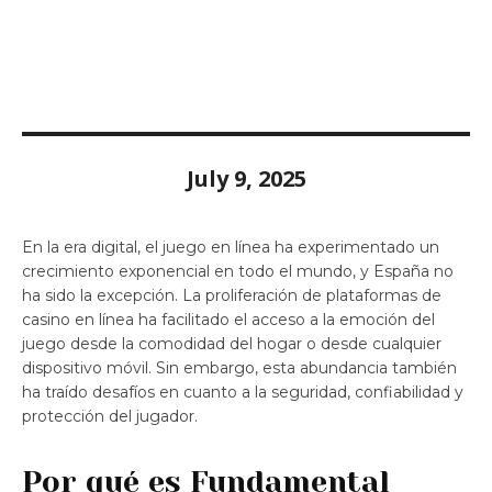
July 9, 2025
En la era digital, el juego en línea ha experimentado un
crecimiento exponencial en todo el mundo, y España no
ha sido la excepción. La proliferación de plataformas de
casino en línea ha facilitado el acceso a la emoción del
juego desde la comodidad del hogar o desde cualquier
dispositivo móvil. Sin embargo, esta abundancia también
ha traído desafíos en cuanto a la seguridad, confiabilidad y
protección del jugador.
Por qué es Fundamental