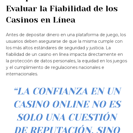
Evaluar la Fiabilidad de los
Casinos en Línea
Antes de depositar dinero en una plataforma de juego, los
usuarios deben asegurarse de que la misma cumple con
los más altos estándares de seguridad y justicia. La
fiabilidad de un casino en línea impacta directamente en
la protección de datos personales, la equidad en los juegos
y el cumplimiento de regulaciones nacionales e
internacionales.
“LA CONFIANZA EN UN
CASINO ONLINE NO ES
SOLO UNA CUESTIÓN
DE REPUTACIÓN, SINO