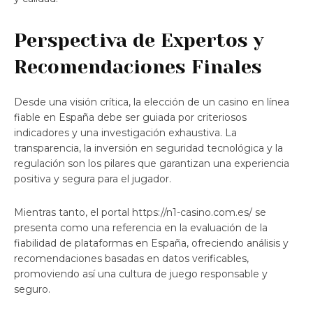
Perspectiva de Expertos y
Recomendaciones Finales
Desde una visión crítica, la elección de un casino en línea
fiable en España debe ser guiada por criteriosos
indicadores y una investigación exhaustiva. La
transparencia, la inversión en seguridad tecnológica y la
regulación son los pilares que garantizan una experiencia
positiva y segura para el jugador.
Mientras tanto, el portal https://n1-casino.com.es/ se
presenta como una referencia en la evaluación de la
fiabilidad de plataformas en España, ofreciendo análisis y
recomendaciones basadas en datos verificables,
promoviendo así una cultura de juego responsable y
seguro.