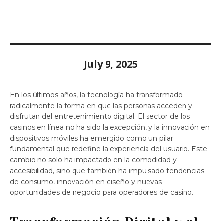
July 9, 2025
En los últimos años, la tecnología ha transformado
radicalmente la forma en que las personas acceden y
disfrutan del entretenimiento digital. El sector de los
casinos en línea no ha sido la excepción, y la innovación en
dispositivos móviles ha emergido como un pilar
fundamental que redefine la experiencia del usuario. Este
cambio no solo ha impactado en la comodidad y
accesibilidad, sino que también ha impulsado tendencias
de consumo, innovación en diseño y nuevas
oportunidades de negocio para operadores de casino.