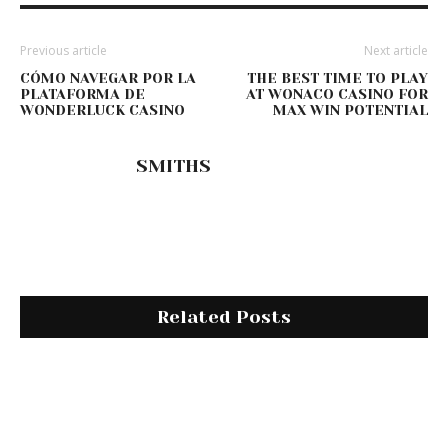
Previous article
Next article
CÓMO NAVEGAR POR LA
THE BEST TIME TO PLAY
PLATAFORMA DE
AT WONACO CASINO FOR
WONDERLUCK CASINO
MAX WIN POTENTIAL
SMITHS
Related Posts