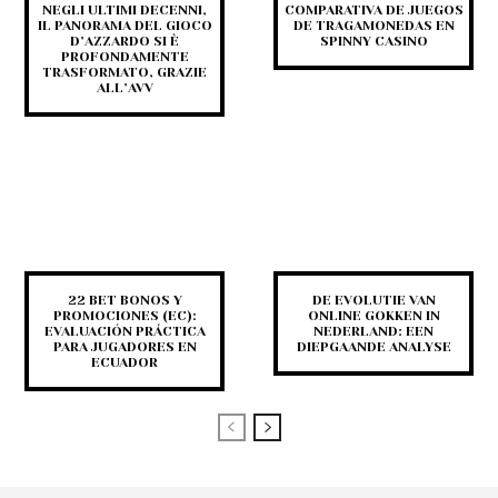
NEGLI ULTIMI DECENNI,
COMPARATIVA DE JUEGOS
IL PANORAMA DEL GIOCO
DE TRAGAMONEDAS EN
D’AZZARDO SI È
SPINNY CASINO
PROFONDAMENTE
TRASFORMATO, GRAZIE
ALL’AVV
22 BET BONOS Y
DE EVOLUTIE VAN
PROMOCIONES (EC):
ONLINE GOKKEN IN
EVALUACIÓN PRÁCTICA
NEDERLAND: EEN
PARA JUGADORES EN
DIEPGAANDE ANALYSE
ECUADOR