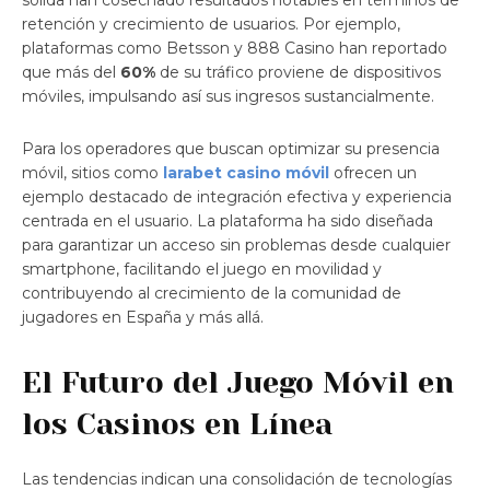
sólida han cosechado resultados notables en términos de
retención y crecimiento de usuarios. Por ejemplo,
plataformas como Betsson y 888 Casino han reportado
que más del
60%
de su tráfico proviene de dispositivos
móviles, impulsando así sus ingresos sustancialmente.
Para los operadores que buscan optimizar su presencia
móvil, sitios como
larabet casino móvil
ofrecen un
ejemplo destacado de integración efectiva y experiencia
centrada en el usuario. La plataforma ha sido diseñada
para garantizar un acceso sin problemas desde cualquier
smartphone, facilitando el juego en movilidad y
contribuyendo al crecimiento de la comunidad de
jugadores en España y más allá.
El Futuro del Juego Móvil en
los Casinos en Línea
Las tendencias indican una consolidación de tecnologías