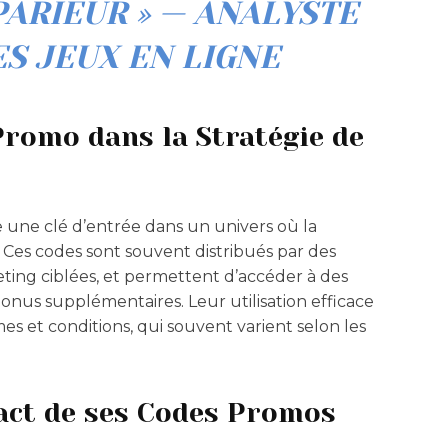
PARIEUR » — ANALYSTE
S JEUX EN LIGNE
Promo dans la Stratégie de
 une clé d’entrée dans un univers où la
. Ces codes sont souvent distribués par des
eting ciblées, et permettent d’accéder à des
onus supplémentaires. Leur utilisation efficace
et conditions, qui souvent varient selon les
ct de ses Codes Promos