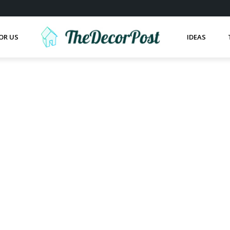
OR US
IDEAS