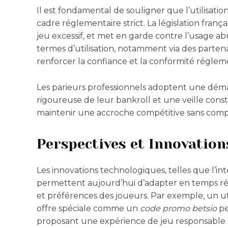
Il est fondamental de souligner que l’utilisat
cadre réglementaire strict. La législation franç
jeu excessif, et met en garde contre l’usage ab
termes d’utilisation, notamment via des parte
renforcer la confiance et la conformité réglem
Les parieurs professionnels adoptent une dém
rigoureuse de leur bankroll et une veille const
maintenir une accroche compétitive sans compr
Perspectives et Innovation
Les innovations technologiques, telles que l’intel
permettent aujourd’hui d’adapter en temps ré
et préférences des joueurs. Par exemple, un util
offre spéciale comme un
code promo betsio
pe
proposant une expérience de jeu responsable e