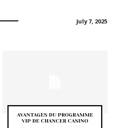
July 7, 2025
AVANTAGES DU PROGRAMME
VIP DE CHANCER CASINO