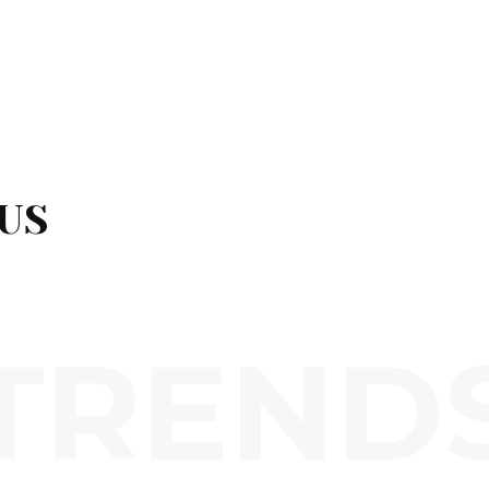
US
TREND