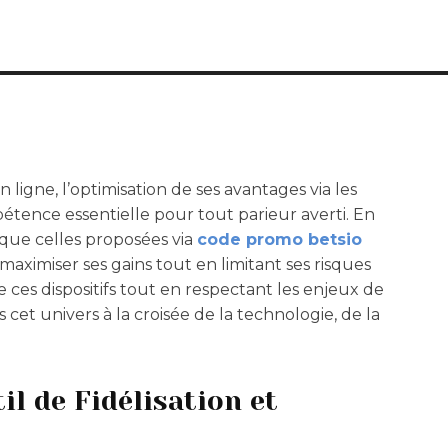
ligne, l’optimisation de ses avantages via les
ence essentielle pour tout parieur averti. En
es que celles proposées via
code promo betsio
ximiser ses gains tout en limitant ses risques
e ces dispositifs tout en respectant les enjeux de
et univers à la croisée de la technologie, de la
il de Fidélisation et