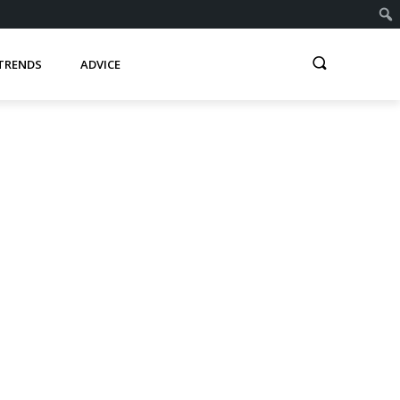
TRENDS
ADVICE