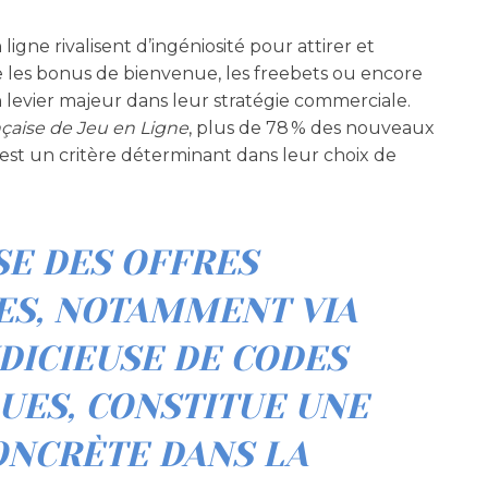
ligne rivalisent d’ingéniosité pour attirer et
que les bonus de bienvenue, les freebets ou encore
levier majeur dans leur stratégie commerciale.
çaise de Jeu en Ligne
, plus de 78 % des nouveaux
s est un critère déterminant dans leur choix de
SE DES OFFRES
S, NOTAMMENT VIA
UDICIEUSE DE CODES
UES, CONSTITUE UNE
ONCRÈTE DANS LA