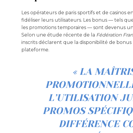
Les opérateurs de paris sportifs et de casinos en 
fidéliser leurs utilisateurs. Les bonus — tels 
les promotions temporaires — sont devenus un 
Selon une étude récente de la
Fédération Fran
inscrits déclarent que la disponibilité de bonu
plateforme.
« LA MAÎTRI
PROMOTIONNELLE
L’UTILISATION J
PROMOS SPÉCIFIQ
DIFFÉRENCE C