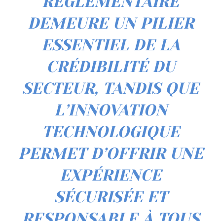
RÉGLEMENTAIRE
DEMEURE UN PILIER
ESSENTIEL DE LA
CRÉDIBILITÉ DU
SECTEUR, TANDIS QUE
L’INNOVATION
TECHNOLOGIQUE
PERMET D’OFFRIR UNE
EXPÉRIENCE
SÉCURISÉE ET
RESPONSABLE À TOUS