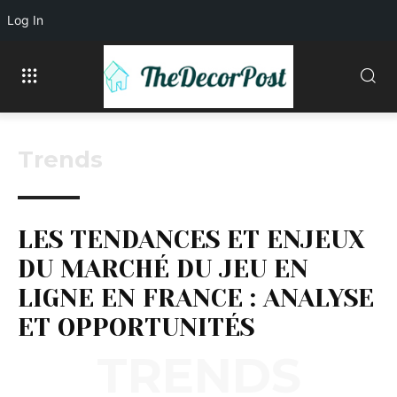
Log In
Trends
LES TENDANCES ET ENJEUX
DU MARCHÉ DU JEU EN
LIGNE EN FRANCE : ANALYSE
ET OPPORTUNITÉS
TRENDS