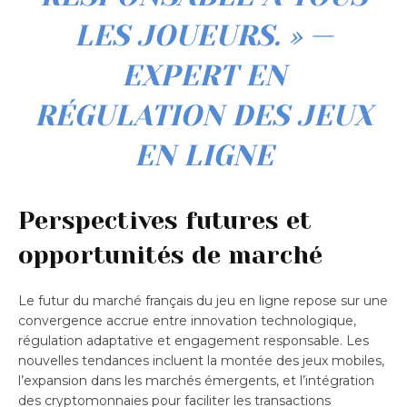
LES JOUEURS. » —
EXPERT EN
RÉGULATION DES JEUX
EN LIGNE
Perspectives futures et
opportunités de marché
Le futur du marché français du jeu en ligne repose sur une
convergence accrue entre innovation technologique,
régulation adaptative et engagement responsable. Les
nouvelles tendances incluent la montée des jeux mobiles,
l’expansion dans les marchés émergents, et l’intégration
des cryptomonnaies pour faciliter les transactions