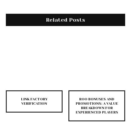
Related Posts
LINK FACTORY
ROO BONUSES AND
VERIFICATION
PROMOTIONS: A VALUE
BREAKDOWN FOR
EXPERIENCED PLAYERS