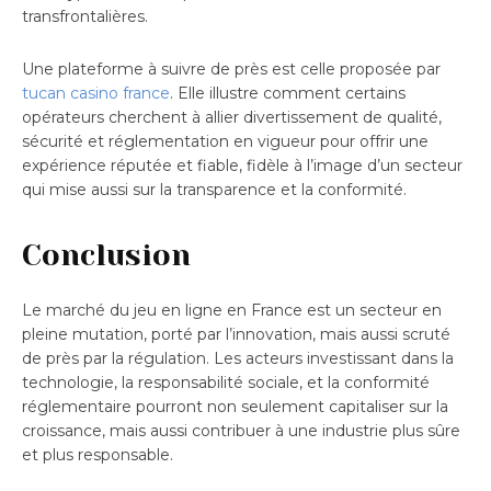
transfrontalières.
Une plateforme à suivre de près est celle proposée par
tucan casino france
. Elle illustre comment certains
opérateurs cherchent à allier divertissement de qualité,
sécurité et réglementation en vigueur pour offrir une
expérience réputée et fiable, fidèle à l’image d’un secteur
qui mise aussi sur la transparence et la conformité.
Conclusion
Le marché du jeu en ligne en France est un secteur en
pleine mutation, porté par l’innovation, mais aussi scruté
de près par la régulation. Les acteurs investissant dans la
technologie, la responsabilité sociale, et la conformité
réglementaire pourront non seulement capitaliser sur la
croissance, mais aussi contribuer à une industrie plus sûre
et plus responsable.