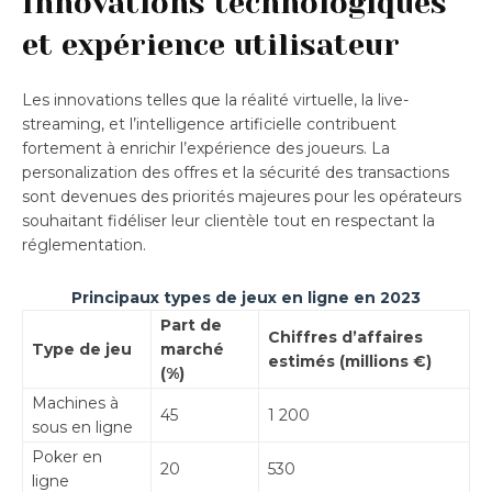
Innovations technologiques
et expérience utilisateur
Les innovations telles que la réalité virtuelle, la live-
streaming, et l’intelligence artificielle contribuent
fortement à enrichir l’expérience des joueurs. La
personalization des offres et la sécurité des transactions
sont devenues des priorités majeures pour les opérateurs
souhaitant fidéliser leur clientèle tout en respectant la
réglementation.
Principaux types de jeux en ligne en 2023
Part de
Chiffres d’affaires
Type de jeu
marché
estimés (millions €)
(%)
Machines à
45
1 200
sous en ligne
Poker en
20
530
ligne