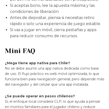
Si aceptas bono, lee la apuesta máxima y las
condiciones de liberación.
Antes de depositar, piensa si necesitas retiro
rápido o solo una experiencia de juego estable.
Si vas a jugar en móvil, cierra pestañas y apps
para reducir consumo de recursos.
Mini FAQ
¿Mega tiene app nativa para Chile?
No se debe asumir una app nativa dedicada como base
de uso. El flujo práctico es web móvil optimizada, lo que
funciona bien para navegación general, pero depende más
del navegador y del celular que una app instalada.
¿Se puede operar en pesos chilenos?
Sí, el enfoque local considera CLP, lo que ayuda a pensar
en montos familiares para el jugador chileno y reduce