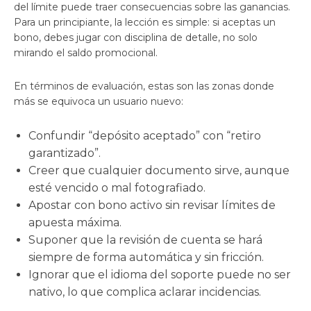
del límite puede traer consecuencias sobre las ganancias.
Para un principiante, la lección es simple: si aceptas un
bono, debes jugar con disciplina de detalle, no solo
mirando el saldo promocional.
En términos de evaluación, estas son las zonas donde
más se equivoca un usuario nuevo:
Confundir “depósito aceptado” con “retiro
garantizado”.
Creer que cualquier documento sirve, aunque
esté vencido o mal fotografiado.
Apostar con bono activo sin revisar límites de
apuesta máxima.
Suponer que la revisión de cuenta se hará
siempre de forma automática y sin fricción.
Ignorar que el idioma del soporte puede no ser
nativo, lo que complica aclarar incidencias.