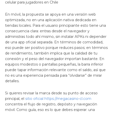
En móvil, la propuesta se apoya en una versión web
optimizada, no en una aplicación nativa dedicada en
tiendas locales. Para el usuario principiante esto tiene una
consecuencia clara: entras desde el navegador y
administras todo ahí mismo, sin instalar APKs ni depender
de una app oficial separada. En términos de comodidad,
eso puede ser positivo porque reduces pasos; en términos
de rendimiento, también implica que la calidad de tu
conexión y el peso del navegador importan bastante. En
equipos modestos o pantallas pequeñas, la barra inferior
puede tapar información relevante como el saldo, así que
no es una experiencia pensada para “olvidarse” de mirar
detalles.
Si quieres revisar la marca desde su punto de acceso
principal, el
sitio oficial https://megacasino-cl.com
concentra el flujo de registro, depósito y navegación
móvil. Como guía, eso es lo que debes esperar: una