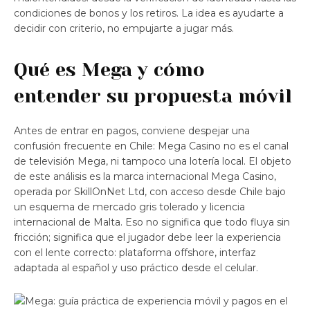
condiciones de bonos y los retiros. La idea es ayudarte a
decidir con criterio, no empujarte a jugar más.
Qué es Mega y cómo
entender su propuesta móvil
Antes de entrar en pagos, conviene despejar una
confusión frecuente en Chile: Mega Casino no es el canal
de televisión Mega, ni tampoco una lotería local. El objeto
de este análisis es la marca internacional Mega Casino,
operada por SkillOnNet Ltd, con acceso desde Chile bajo
un esquema de mercado gris tolerado y licencia
internacional de Malta. Eso no significa que todo fluya sin
fricción; significa que el jugador debe leer la experiencia
con el lente correcto: plataforma offshore, interfaz
adaptada al español y uso práctico desde el celular.