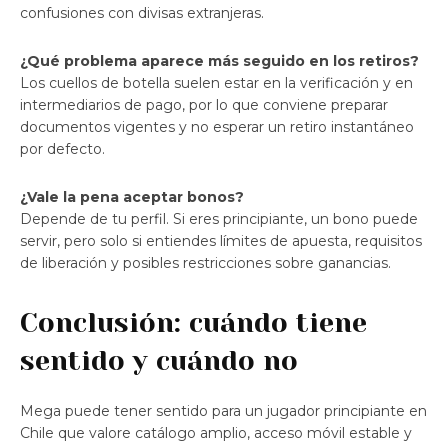
confusiones con divisas extranjeras.
¿Qué problema aparece más seguido en los retiros?
Los cuellos de botella suelen estar en la verificación y en
intermediarios de pago, por lo que conviene preparar
documentos vigentes y no esperar un retiro instantáneo
por defecto.
¿Vale la pena aceptar bonos?
Depende de tu perfil. Si eres principiante, un bono puede
servir, pero solo si entiendes límites de apuesta, requisitos
de liberación y posibles restricciones sobre ganancias.
Conclusión: cuándo tiene
sentido y cuándo no
Mega puede tener sentido para un jugador principiante en
Chile que valore catálogo amplio, acceso móvil estable y