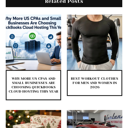
Related Posts
WHY MORE US CPAS AND
BEST WORKOUT CLOTHES
SMALL BUSINESSES ARE
FOR MEN AND WOMEN IN
CHOOSING QUICKBOOKS
2026
CLOUD HOSTING THIS YEAR