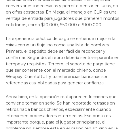
conversiones innecesarias y permite pensar en lucas, no
en cifras abstractas. En Mega, el manejo en CLP es una
ventaja de entrada para jugadores que prefieren montos
cotidianos, como $10.000, $50.000 o $100.000.
La experiencia práctica de pago se entiende mejor si la
miras como un flujo, no como una lista de nombres.
Primero, el depósito debe ser fácil de reconocer y
confirmar. Segundo, el retiro debería ser transparente en
tiempos y requisitos. Tercero, el soporte de pago tiene
que ser coherente con el mercado chileno, donde
Webpay, CuentaRUT y transferencias bancarias son
referencias casi obligadas para generar confianza.
Ahora bien, en la operación real aparecen fricciones que
conviene tomar en serio. Se han reportado retrasos en
retiros hacia bancos chilenos, especialmente cuando
intervienen procesadores intermedios. Ese punto es
importante porque, para el jugador principiante, el
problema no siempre está en el casino “en sí”, sino en la