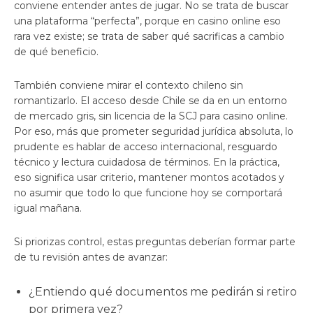
conviene entender antes de jugar. No se trata de buscar
una plataforma “perfecta”, porque en casino online eso
rara vez existe; se trata de saber qué sacrificas a cambio
de qué beneficio.
También conviene mirar el contexto chileno sin
romantizarlo. El acceso desde Chile se da en un entorno
de mercado gris, sin licencia de la SCJ para casino online.
Por eso, más que prometer seguridad jurídica absoluta, lo
prudente es hablar de acceso internacional, resguardo
técnico y lectura cuidadosa de términos. En la práctica,
eso significa usar criterio, mantener montos acotados y
no asumir que todo lo que funcione hoy se comportará
igual mañana.
Si priorizas control, estas preguntas deberían formar parte
de tu revisión antes de avanzar:
¿Entiendo qué documentos me pedirán si retiro
por primera vez?