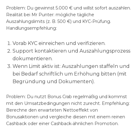
Problem: Du gewinnst 5.000 € und willst sofort auszahlen.
Realität bei Mr Punter: mögliche tägliche
Auszahlungslimits (z. B. 500 €) und KYC‑Prüfung.
Handlungsempfehlung:
Vorab KYC einreichen und verifizieren.
Support kontaktieren und Auszahlungsprozess
dokumentieren.
Wenn Limit aktiv ist: Auszahlungen staffeln und
bei Bedarf schriftlich um Erhöhung bitten (mit
Begründung und Dokumenten).
Problem: Du nutzt Bonus Crab regelmäßig und kommst
mit den Umsatzbedingungen nicht zurecht. Empfehlung:
Berechne den erwarteten Nettoeffekt von
Bonusaktionen und vergleiche diesen mit einem reinen
Cashback oder einer Cashback‑ähnlichen Promotion.