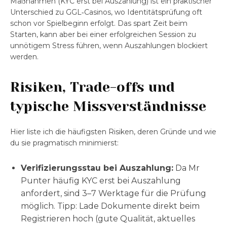
Maßnahmen (KYC erst bei Auszahlung) ist ein praktischer
Unterschied zu GGL‑Casinos, wo Identitätsprüfung oft
schon vor Spielbeginn erfolgt. Das spart Zeit beim
Starten, kann aber bei einer erfolgreichen Session zu
unnötigem Stress führen, wenn Auszahlungen blockiert
werden.
Risiken, Trade-offs und
typische Missverständnisse
Hier liste ich die häufigsten Risiken, deren Gründe und wie
du sie pragmatisch minimierst:
Verifizierungsstau bei Auszahlung:
Da Mr
Punter häufig KYC erst bei Auszahlung
anfordert, sind 3–7 Werktage für die Prüfung
möglich. Tipp: Lade Dokumente direkt beim
Registrieren hoch (gute Qualität, aktuelles