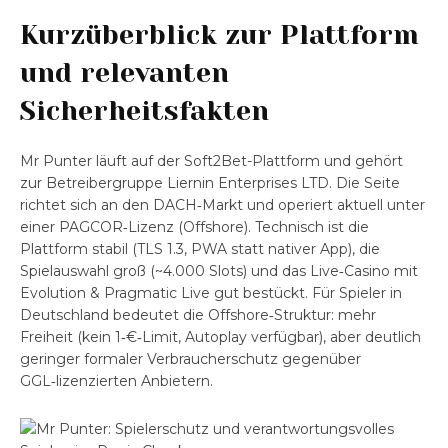
Kurzüberblick zur Plattform
und relevanten
Sicherheitsfakten
Mr Punter läuft auf der Soft2Bet-Plattform und gehört
zur Betreibergruppe Liernin Enterprises LTD. Die Seite
richtet sich an den DACH‑Markt und operiert aktuell unter
einer PAGCOR‑Lizenz (Offshore). Technisch ist die
Plattform stabil (TLS 1.3, PWA statt nativer App), die
Spielauswahl groß (~4.000 Slots) und das Live‑Casino mit
Evolution & Pragmatic Live gut bestückt. Für Spieler in
Deutschland bedeutet die Offshore‑Struktur: mehr
Freiheit (kein 1‑€‑Limit, Autoplay verfügbar), aber deutlich
geringer formaler Verbraucherschutz gegenüber
GGL‑lizenzierten Anbietern.