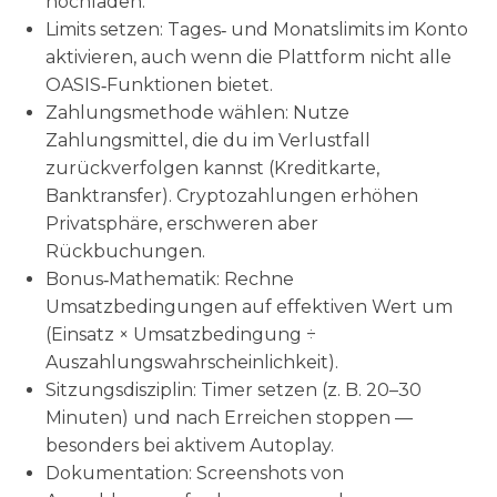
hochladen.
Limits setzen: Tages‑ und Monatslimits im Konto
aktivieren, auch wenn die Plattform nicht alle
OASIS‑Funktionen bietet.
Zahlungsmethode wählen: Nutze
Zahlungsmittel, die du im Verlustfall
zurückverfolgen kannst (Kreditkarte,
Banktransfer). Cryptozahlungen erhöhen
Privatsphäre, erschweren aber
Rückbuchungen.
Bonus‑Mathematik: Rechne
Umsatzbedingungen auf effektiven Wert um
(Einsatz × Umsatzbedingung ÷
Auszahlungswahrscheinlichkeit).
Sitzungsdisziplin: Timer setzen (z. B. 20–30
Minuten) und nach Erreichen stoppen —
besonders bei aktivem Autoplay.
Dokumentation: Screenshots von