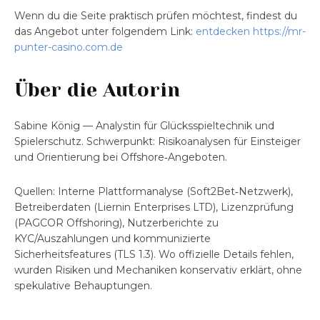
Wenn du die Seite praktisch prüfen möchtest, findest du
das Angebot unter folgendem Link:
entdecken https://mr-
punter-casino.com.de
Über die Autorin
Sabine König — Analystin für Glücksspieltechnik und
Spielerschutz. Schwerpunkt: Risikoanalysen für Einsteiger
und Orientierung bei Offshore‑Angeboten.
Quellen: Interne Plattformanalyse (Soft2Bet‑Netzwerk),
Betreiberdaten (Liernin Enterprises LTD), Lizenzprüfung
(PAGCOR Offshoring), Nutzerberichte zu
KYC/Auszahlungen und kommunizierte
Sicherheitsfeatures (TLS 1.3). Wo offizielle Details fehlen,
wurden Risiken und Mechaniken konservativ erklärt, ohne
spekulative Behauptungen.