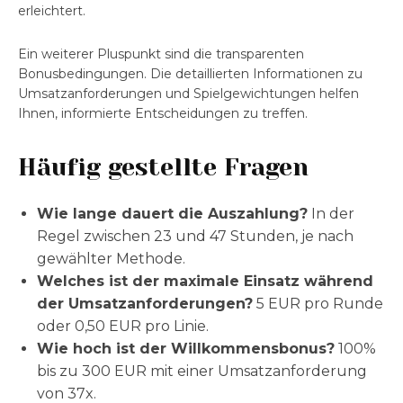
erleichtert.
Ein weiterer Pluspunkt sind die transparenten
Bonusbedingungen. Die detaillierten Informationen zu
Umsatzanforderungen und Spielgewichtungen helfen
Ihnen, informierte Entscheidungen zu treffen.
Häufig gestellte Fragen
Wie lange dauert die Auszahlung?
In der
Regel zwischen 23 und 47 Stunden, je nach
gewählter Methode.
Welches ist der maximale Einsatz während
der Umsatzanforderungen?
5 EUR pro Runde
oder 0,50 EUR pro Linie.
Wie hoch ist der Willkommensbonus?
100%
bis zu 300 EUR mit einer Umsatzanforderung
von 37x.