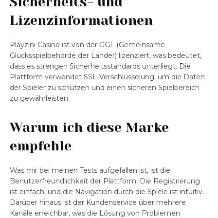
Sicherheits- und
Lizenzinformationen
Playzini Casino ist von der GGL (Gemeinsame
Glücksspielbehörde der Länder) lizenziert, was bedeutet,
dass es strengen Sicherheitsstandards unterliegt. Die
Plattform verwendet SSL-Verschlüsselung, um die Daten
der Spieler zu schützen und einen sicheren Spielbereich
zu gewährleisten.
Warum ich diese Marke
empfehle
Was mir bei meinen Tests aufgefallen ist, ist die
Benutzerfreundlichkeit der Plattform. Die Registrierung
ist einfach, und die Navigation durch die Spiele ist intuitiv.
Darüber hinaus ist der Kundenservice über mehrere
Kanäle erreichbar, was die Lösung von Problemen