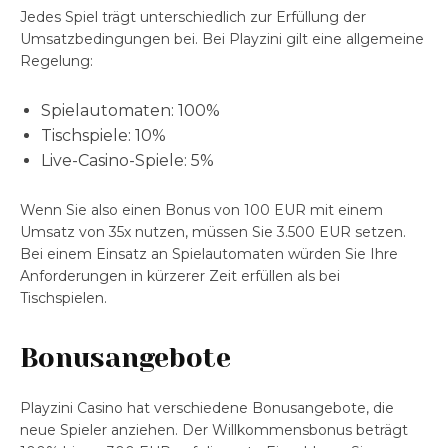
Jedes Spiel trägt unterschiedlich zur Erfüllung der
Umsatzbedingungen bei. Bei Playzini gilt eine allgemeine
Regelung:
Spielautomaten: 100%
Tischspiele: 10%
Live-Casino-Spiele: 5%
Wenn Sie also einen Bonus von 100 EUR mit einem
Umsatz von 35x nutzen, müssen Sie 3.500 EUR setzen.
Bei einem Einsatz an Spielautomaten würden Sie Ihre
Anforderungen in kürzerer Zeit erfüllen als bei
Tischspielen.
Bonusangebote
Playzini Casino hat verschiedene Bonusangebote, die
neue Spieler anziehen. Der Willkommensbonus beträgt