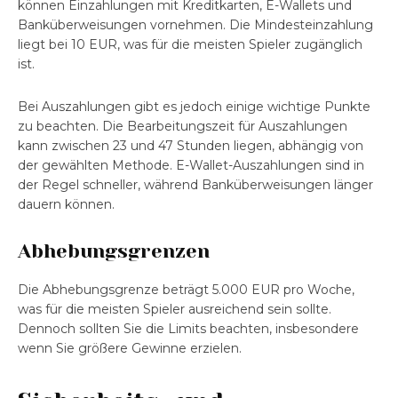
können Einzahlungen mit Kreditkarten, E-Wallets und
Banküberweisungen vornehmen. Die Mindesteinzahlung
liegt bei 10 EUR, was für die meisten Spieler zugänglich
ist.
Bei Auszahlungen gibt es jedoch einige wichtige Punkte
zu beachten. Die Bearbeitungszeit für Auszahlungen
kann zwischen 23 und 47 Stunden liegen, abhängig von
der gewählten Methode. E-Wallet-Auszahlungen sind in
der Regel schneller, während Banküberweisungen länger
dauern können.
Abhebungsgrenzen
Die Abhebungsgrenze beträgt 5.000 EUR pro Woche,
was für die meisten Spieler ausreichend sein sollte.
Dennoch sollten Sie die Limits beachten, insbesondere
wenn Sie größere Gewinne erzielen.