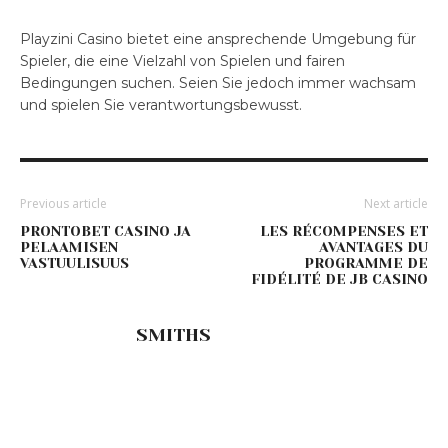
Playzini Casino bietet eine ansprechende Umgebung für
Spieler, die eine Vielzahl von Spielen und fairen
Bedingungen suchen. Seien Sie jedoch immer wachsam
und spielen Sie verantwortungsbewusst.
Previous article
Next article
PRONTOBET CASINO JA
LES RÉCOMPENSES ET
PELAAMISEN
AVANTAGES DU
VASTUULISUUS
PROGRAMME DE
FIDÉLITÉ DE JB CASINO
SMITHS