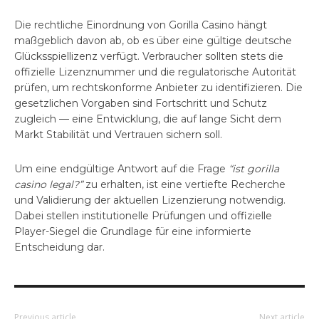
Die rechtliche Einordnung von Gorilla Casino hängt
maßgeblich davon ab, ob es über eine gültige deutsche
Glücksspiellizenz verfügt. Verbraucher sollten stets die
offizielle Lizenznummer und die regulatorische Autorität
prüfen, um rechtskonforme Anbieter zu identifizieren. Die
gesetzlichen Vorgaben sind Fortschritt und Schutz
zugleich — eine Entwicklung, die auf lange Sicht dem
Markt Stabilität und Vertrauen sichern soll.
Um eine endgültige Antwort auf die Frage
“ist gorilla
casino legal?”
zu erhalten, ist eine vertiefte Recherche
und Validierung der aktuellen Lizenzierung notwendig.
Dabei stellen institutionelle Prüfungen und offizielle
Player-Siegel die Grundlage für eine informierte
Entscheidung dar.
Previous article
Next article