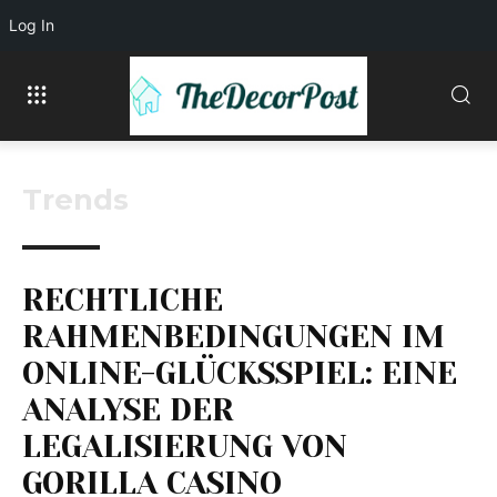
Log In
Trends
RECHTLICHE
RAHMENBEDINGUNGEN IM
ONLINE-GLÜCKSSPIEL: EINE
ANALYSE DER
LEGALISIERUNG VON
GORILLA CASINO