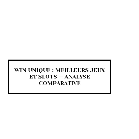
WIN UNIQUE : MEILLEURS JEUX
ET SLOTS — ANALYSE
COMPARATIVE