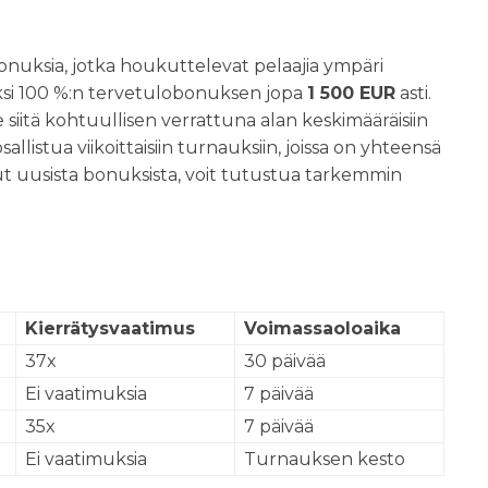
bonuksia, jotka houkuttelevat pelaajia ympäri
iksi 100 %:n tervetulobonuksen jopa
1 500 EUR
asti.
siitä kohtuullisen verrattuna alan keskimääräisiin
allistua viikoittaisiin turnauksiin, joissa on yhteensä
ut uusista bonuksista, voit tutustua tarkemmin
Kierrätysvaatimus
Voimassaoloaika
37x
30 päivää
Ei vaatimuksia
7 päivää
35x
7 päivää
Ei vaatimuksia
Turnauksen kesto