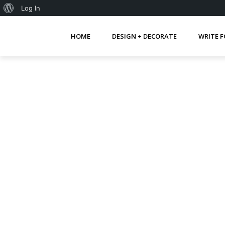
About
Log In
WordPress
HOME
DESIGN + DECORATE
WRITE F