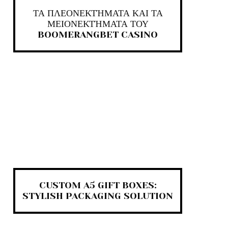
ΤΑ ΠΛΕΟΝΕΚΤΉΜΑΤΑ ΚΑΙ ΤΑ
ΜΕΙΟΝΕΚΤΉΜΑΤΑ ΤΟΥ
BOOMERANGBET CASINO
CUSTOM A5 GIFT BOXES:
STYLISH PACKAGING SOLUTION