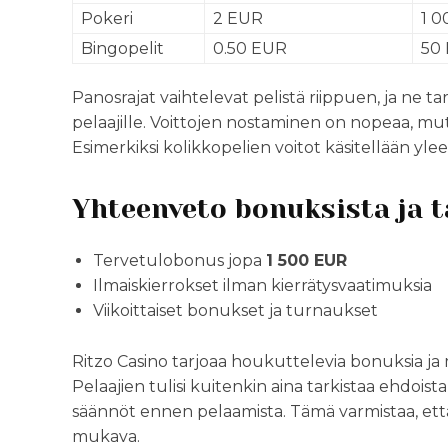
Pokeri
2 EUR
1 
Bingopelit
0.50 EUR
50
Panosrajat vaihtelevat pelistä riippuen, ja ne t
pelaajille. Voittojen nostaminen on nopeaa, mut
Esimerkiksi kolikkopelien voitot käsitellään yle
Yhteenveto bonuksista ja t
Tervetulobonus jopa
1 500 EUR
Ilmaiskierrokset ilman kierrätysvaatimuksia
Viikoittaiset bonukset ja turnaukset
Ritzo Casino tarjoaa houkuttelevia bonuksia ja
Pelaajien tulisi kuitenkin aina tarkistaa ehdoi
säännöt ennen pelaamista. Tämä varmistaa, et
mukava.