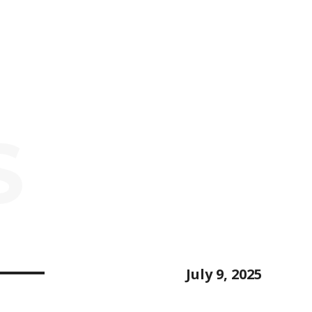
S
July 9, 2025