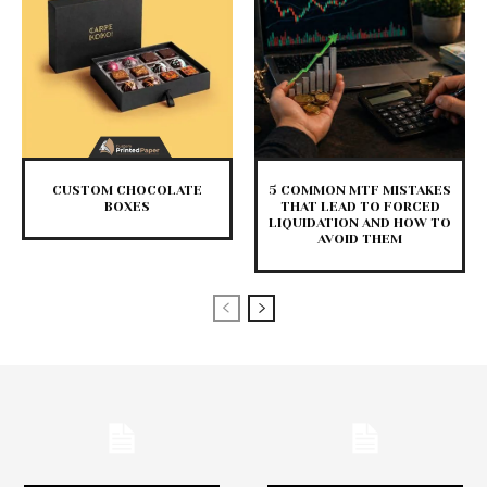
CUSTOM CHOCOLATE
5 COMMON MTF MISTAKES
BOXES
THAT LEAD TO FORCED
LIQUIDATION AND HOW TO
AVOID THEM