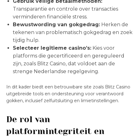
Gebruik veilige betaalmethoden:
Transparantie en controle over transacties
verminderen financiële stress.
Bewustwording van gokgedrag:
Herken de
tekenen van problematisch gokgedrag en zoek
tijdig hulp.
Selecteer legitieme casino’s:
Kies voor
platforms die gecertificeerd en gereguleerd
zijn, zoals Blitz Casino, dat voldoet aan de
strenge Nederlandse regelgeving.
In dit kader biedt een betrouwbare site zoals Blitz Casino
uitgebreide tools en ondersteuning voor verantwoord
gokken, inclusief zelfuitsluiting en limietinstellingen.
De rol van
platformintegriteit en