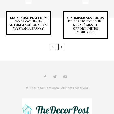
LEGALNOŚĆ PLATFORM
OPTIMISER SES BONUS
WYGRYWANIA NA
DE CASINO EN LIGNE :
AUTOMATACH: ANALIZA I
STRATÉGIES ET
WYZWANIA BRANŻY
OPPORTUNITÉS
MODERNES
© TheDecorPost.com | All rights reserved