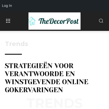
Log In
Trends
STRATEGIEËN VOOR
VERANTWOORDE EN
WINSTGEVENDE ONLINE
GOKERVARINGEN
TRENDS