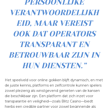
PERSOONLIJKE
VERANTWOORDELIJKH
EID, MAAR VEREIST
OOK DAT OPERATORS
TRANSPARANT EN
BETROUWBAAR ZIJN IN
HUN DIENSTEN.”
Het speelveld voor online gokken blijft dynamisch, en met
de juiste kennis, platforms en zelfcontrole kunnen spelers
zowel plezierig als winstgevend genieten van de kansen
die beschikbaar zijn. Een platform dat zich inzet voor
transparantie en veiligheid—zoals Blitz Casino—biedt
hierbij een credible partner voor zowel beginnende als