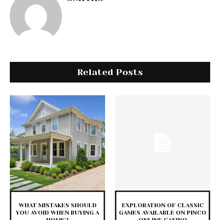
Related Posts
WHAT MISTAKES SHOULD
EXPLORATION OF CLASSIC
YOU AVOID WHEN BUYING A
GAMES AVAILABLE ON PINCO