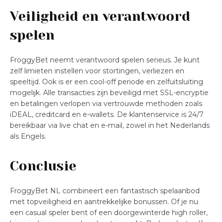
Veiligheid en verantwoord
spelen
FroggyBet neemt verantwoord spelen serieus. Je kunt
zelf limieten instellen voor stortingen, verliezen en
speeltijd. Ook is er een cool-off periode en zelfuitsluiting
mogelijk. Alle transacties zijn beveiligd met SSL-encryptie
en betalingen verlopen via vertrouwde methoden zoals
iDEAL, creditcard en e-wallets. De klantenservice is 24/7
bereikbaar via live chat en e-mail, zowel in het Nederlands
als Engels.
Conclusie
FroggyBet NL combineert een fantastisch spelaanbod
met topveiligheid en aantrekkelijke bonussen. Of je nu
een casual speler bent of een doorgewinterde high roller,