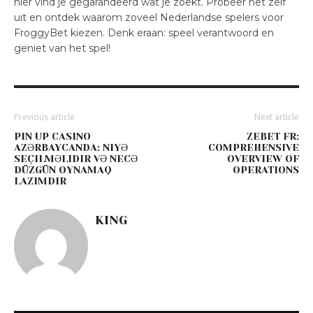
hier vind je gegarandeerd wat je zoekt. Probeer het zelf
uit en ontdek waarom zoveel Nederlandse spelers voor
FroggyBet kiezen. Denk eraan: speel verantwoord en
geniet van het spel!
Previous article
Next article
PIN UP CASINO
ZEBET FR:
AZƏRBAYCANDA: NIYƏ
COMPREHENSIVE
SEÇILMƏLIDIR VƏ NECƏ
OVERVIEW OF
DÜZGÜN OYNAMAQ
OPERATIONS
LAZIMDIR
KING