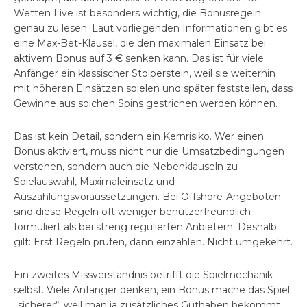
Wetten Live ist besonders wichtig, die Bonusregeln
genau zu lesen. Laut vorliegenden Informationen gibt es
eine Max-Bet-Klausel, die den maximalen Einsatz bei
aktivem Bonus auf 3 € senken kann. Das ist für viele
Anfänger ein klassischer Stolperstein, weil sie weiterhin
mit höheren Einsätzen spielen und später feststellen, dass
Gewinne aus solchen Spins gestrichen werden können.
Das ist kein Detail, sondern ein Kernrisiko. Wer einen
Bonus aktiviert, muss nicht nur die Umsatzbedingungen
verstehen, sondern auch die Nebenklauseln zu
Spielauswahl, Maximaleinsatz und
Auszahlungsvoraussetzungen. Bei Offshore-Angeboten
sind diese Regeln oft weniger benutzerfreundlich
formuliert als bei streng regulierten Anbietern. Deshalb
gilt: Erst Regeln prüfen, dann einzahlen. Nicht umgekehrt.
Ein zweites Missverständnis betrifft die Spielmechanik
selbst. Viele Anfänger denken, ein Bonus mache das Spiel
„sicherer“, weil man ja zusätzliches Guthaben bekommt.