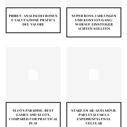
PRIBET: ANALISI DEI BONUS
SUPER BOSS ZAHLUNGEN
E VALUTAZIONE PRATICA
UND KONTOZUGANG:
DEL VALORE
WORAUF EINSTEIGER
ACHTEN SOLLTEN
SLOTS PARADISE: BEST
STAKE EN AR: GUÍA MÓVIL
GAMES AND SLOTS,
PARA EVALUAR LA
COMPARED FOR PRACTICAL
EXPERIENCIA EN EL
PLAY
CELULAR