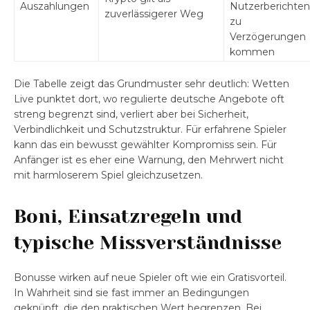
Auszahlungen
Nutzerberichten
zuverlässigerer Weg
zu
Verzögerungen
kommen
Die Tabelle zeigt das Grundmuster sehr deutlich: Wetten
Live punktet dort, wo regulierte deutsche Angebote oft
streng begrenzt sind, verliert aber bei Sicherheit,
Verbindlichkeit und Schutzstruktur. Für erfahrene Spieler
kann das ein bewusst gewählter Kompromiss sein. Für
Anfänger ist es eher eine Warnung, den Mehrwert nicht
mit harmloserem Spiel gleichzusetzen.
Boni, Einsatzregeln und
typische Missverständnisse
Bonusse wirken auf neue Spieler oft wie ein Gratisvorteil.
In Wahrheit sind sie fast immer an Bedingungen
geknüpft, die den praktischen Wert begrenzen. Bei