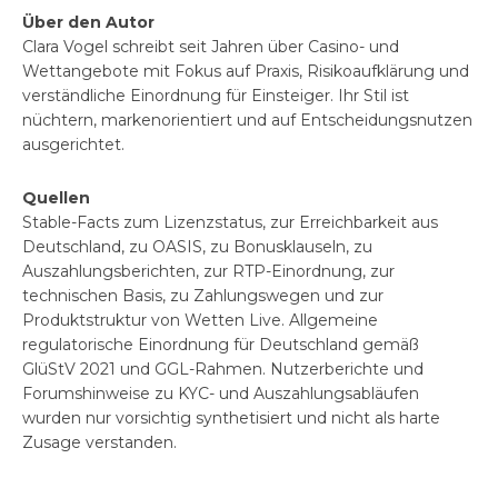
Über den Autor
Clara Vogel schreibt seit Jahren über Casino- und
Wettangebote mit Fokus auf Praxis, Risikoaufklärung und
verständliche Einordnung für Einsteiger. Ihr Stil ist
nüchtern, markenorientiert und auf Entscheidungsnutzen
ausgerichtet.
Quellen
Stable-Facts zum Lizenzstatus, zur Erreichbarkeit aus
Deutschland, zu OASIS, zu Bonusklauseln, zu
Auszahlungsberichten, zur RTP-Einordnung, zur
technischen Basis, zu Zahlungswegen und zur
Produktstruktur von Wetten Live. Allgemeine
regulatorische Einordnung für Deutschland gemäß
GlüStV 2021 und GGL-Rahmen. Nutzerberichte und
Forumshinweise zu KYC- und Auszahlungsabläufen
wurden nur vorsichtig synthetisiert und nicht als harte
Zusage verstanden.