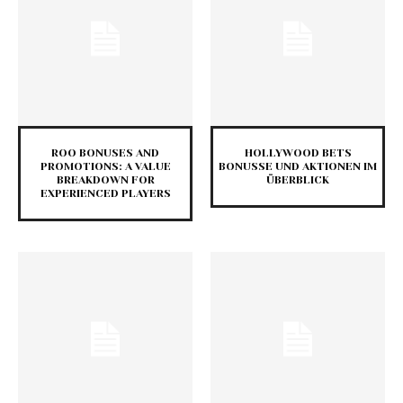
ROO BONUSES AND
HOLLYWOOD BETS
PROMOTIONS: A VALUE
BONUSSE UND AKTIONEN IM
BREAKDOWN FOR
ÜBERBLICK
EXPERIENCED PLAYERS