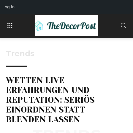
Log In
Trends
WETTEN LIVE
ERFAHRUNGEN UND
REPUTATION: SERIÖS
EINORDNEN STATT
BLENDEN LASSEN