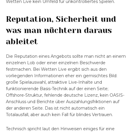
Wetten Live kein Umfeld für unkontrolliertes Spielen.
Reputation, Sicherheit und
was man nüchtern daraus
ableitet
Die Reputation eines Angebots sollte man nicht an einem
einzelnen Lob oder einer einzelnen Beschwerde
festmachen. Bei Wetten Live ergibt sich aus den
vorliegenden Informationen eher ein gemischtes Bild:
große Spielauswahl, attraktive Live-Inhalte und
funktionierende Basis-Technik auf der einen Seite;
Offshore-Struktur, fehlende deutsche Lizenz, kein OASIS-
Anschluss und Berichte über Auszahlungsfriktionen auf
der anderen Seite. Das ist nicht automatisch ein
Totalausfall, aber auch kein Fall für blindes Vertrauen.
Technisch spricht laut den Hinweisen einiges für eine