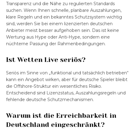
Transparenz und die Nähe zu regulierten Standards
suchen. Wenn Ihnen schnelle, planbare Auszahlungen,
klare Regeln und ein bekanntes Schutzsystem wichtig
sind, werden Sie bei einem lizenzierten deutschen
Anbieter meist besser aufgehoben sein. Das ist keine
Wertung aus Hype oder Anti-Hype, sondern eine
nüchterne Passung der Rahmenbedingungen.
Ist Wetten Live seriös?
Seriös im Sinne von „funktional und tatsächlich betrieben“
kann ein Angebot wirken, aber für deutsche Spieler bleibt
die Offshore-Struktur ein wesentliches Risiko.
Entscheidend sind Lizenzstatus, Auszahlungsregeln und
fehlende deutsche Schutzmechanismen.
Warum ist die Erreichbarkeit in
Deutschland eingeschränkt?