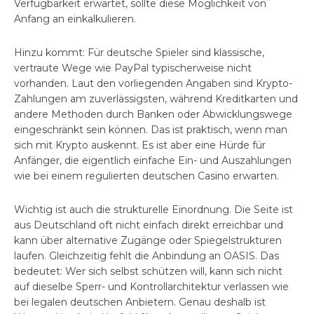
Verfügbarkeit erwartet, sollte diese Möglichkeit von
Anfang an einkalkulieren.
Hinzu kommt: Für deutsche Spieler sind klassische,
vertraute Wege wie PayPal typischerweise nicht
vorhanden. Laut den vorliegenden Angaben sind Krypto-
Zahlungen am zuverlässigsten, während Kreditkarten und
andere Methoden durch Banken oder Abwicklungswege
eingeschränkt sein können. Das ist praktisch, wenn man
sich mit Krypto auskennt. Es ist aber eine Hürde für
Anfänger, die eigentlich einfache Ein- und Auszahlungen
wie bei einem regulierten deutschen Casino erwarten.
Wichtig ist auch die strukturelle Einordnung. Die Seite ist
aus Deutschland oft nicht einfach direkt erreichbar und
kann über alternative Zugänge oder Spiegelstrukturen
laufen. Gleichzeitig fehlt die Anbindung an OASIS. Das
bedeutet: Wer sich selbst schützen will, kann sich nicht
auf dieselbe Sperr- und Kontrollarchitektur verlassen wie
bei legalen deutschen Anbietern. Genau deshalb ist