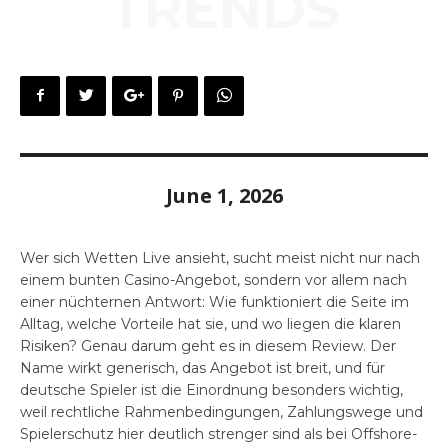
TRENDS
June 1, 2026
Wer sich Wetten Live ansieht, sucht meist nicht nur nach
einem bunten Casino-Angebot, sondern vor allem nach
einer nüchternen Antwort: Wie funktioniert die Seite im
Alltag, welche Vorteile hat sie, und wo liegen die klaren
Risiken? Genau darum geht es in diesem Review. Der
Name wirkt generisch, das Angebot ist breit, und für
deutsche Spieler ist die Einordnung besonders wichtig,
weil rechtliche Rahmenbedingungen, Zahlungswege und
Spielerschutz hier deutlich strenger sind als bei Offshore-