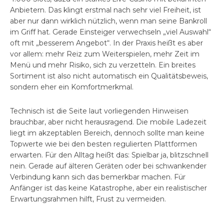
Anbietern. Das klingt erstmal nach sehr viel Freiheit, ist
aber nur dann wirklich nützlich, wenn man seine Bankroll
im Griff hat. Gerade Einsteiger verwechseln „viel Auswahl“
oft mit „besserem Angebot“. In der Praxis heißt es aber
vor allem: mehr Reiz zum Weiterspielen, mehr Zeit im
Menü und mehr Risiko, sich zu verzetteln. Ein breites
Sortiment ist also nicht automatisch ein Qualitätsbeweis,
sondern eher ein Komfortmerkmal.
Technisch ist die Seite laut vorliegenden Hinweisen
brauchbar, aber nicht herausragend. Die mobile Ladezeit
liegt im akzeptablen Bereich, dennoch sollte man keine
Topwerte wie bei den besten regulierten Plattformen
erwarten. Für den Alltag heißt das: Spielbar ja, blitzschnell
nein. Gerade auf älteren Geräten oder bei schwankender
Verbindung kann sich das bemerkbar machen. Für
Anfänger ist das keine Katastrophe, aber ein realistischer
Erwartungsrahmen hilft, Frust zu vermeiden.