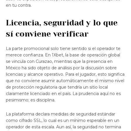
en tu contra.
Licencia, seguridad y lo que
sí conviene verificar
La parte promocional solo tiene sentido si el operador te
merece confianza. En 1Xbet, la base de operación global
se vincula con Curazao, mientras que la presencia en
México ha sido objeto de análisis por la discusión sobre
licencias y alcance operativo. Para el jugador, esto significa
que no conviene asumir automáticamente el mismo nivel
de protección regulatoria que tendría un sitio local
claramente licenciado en el país. La prudencia aquí no es
pesimismo; es disciplina.
La plataforma declara medidas de seguridad estándar
como cifrado SSL, lo cual es un mínimo esperable en un
operador de esta escala. Aun así, la seguridad no termina