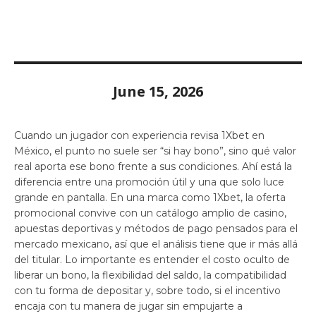
June 15, 2026
Cuando un jugador con experiencia revisa 1Xbet en
México, el punto no suele ser “si hay bono”, sino qué valor
real aporta ese bono frente a sus condiciones. Ahí está la
diferencia entre una promoción útil y una que solo luce
grande en pantalla. En una marca como 1Xbet, la oferta
promocional convive con un catálogo amplio de casino,
apuestas deportivas y métodos de pago pensados para el
mercado mexicano, así que el análisis tiene que ir más allá
del titular. Lo importante es entender el costo oculto de
liberar un bono, la flexibilidad del saldo, la compatibilidad
con tu forma de depositar y, sobre todo, si el incentivo
encaja con tu manera de jugar sin empujarte a