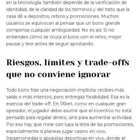
en la tecnología: también depende de la verificación de
identidad, de la claridad de los términos y del trato que la
casa dé a depósitos, retiros y promociones. Muchos
usuarios se equivocan al pensar que un bono grande
compensa cualquier ambigüedad. No es así. Si no
entiendes cómo se cruza el bono con el retiro, mejor
pausar y leer antes de seguir apostando.
Riesgos, límites y trade-offs
que no conviene ignorar
Todo bono trae una negociación implícita: recibes más
saldo o más intentos, pero entregas flexibilidad. Esa es la
esencia del trade-off. En 1Xbet, como en cualquier gran
operador, el jugador debe asumir que el incentivo no está
pensado para regalar dinero, sino para aumentar actividad.
Por eso hay que mirar con lupa la letra de las promociones,
especialmente si planeas jugar casino en vivo,
tragamonedas o apuestas deportivas en vivo, donde el