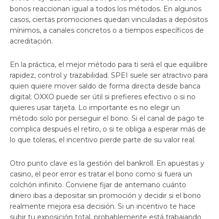
bonos reaccionan igual a todos los métodos. En algunos
casos, ciertas promociones quedan vinculadas a depósitos
mínimos, a canales concretos o a tiempos específicos de
acreditación.
En la práctica, el mejor método para ti será el que equilibre
rapidez, control y trazabilidad. SPEI suele ser atractivo para
quien quiere mover saldo de forma directa desde banca
digital; OXXO puede ser útil si prefieres efectivo o si no
quieres usar tarjeta. Lo importante es no elegir un
método solo por perseguir el bono. Si el canal de pago te
complica después el retiro, o si te obliga a esperar más de
lo que toleras, el incentivo pierde parte de su valor real.
Otro punto clave es la gestión del bankroll. En apuestas y
casino, el peor error es tratar el bono como si fuera un
colchón infinito. Conviene fijar de antemano cuánto
dinero ibas a depositar sin promoción y decidir si el bono
realmente mejora esa decisión. Si un incentivo te hace
subir tu exposición total, probablemente está trabajando