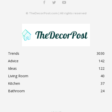
© TheDecorPost.com | All rights reserved
Trends
3030
Advice
142
Ideas
122
Living Room
40
Kitchen
37
Bathroom
24