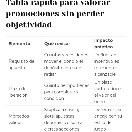
Tabla rápida para valorar
promociones sin perder
objetividad
Impacto
Elemento
Qué revisar
práctico
Cuántas veces debes
Define si el
Requisito de
mover el bono o el
incentivo es
apuesta
depósito antes de
realmente
retirar
alcanzable
Un plazo
Cuánto tiempo tienes
Plazo de
corto reduce
para completar la
liberación
el valor del
condición
bono
Si aplica a casino,
Determina si
Mercados
slots, apuestas
encaja con tu
válidos
deportivas o solo a
estilo de
ciertas secciones
juego