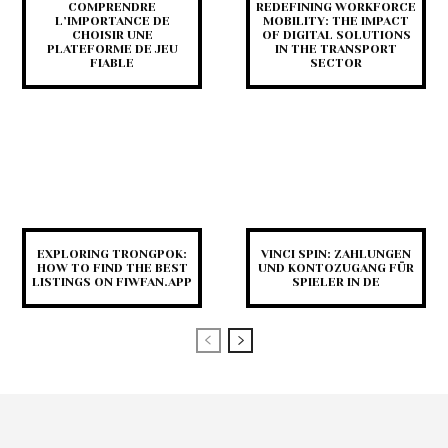
COMPRENDRE
REDEFINING WORKFORCE
L’IMPORTANCE DE
MOBILITY: THE IMPACT
CHOISIR UNE
OF DIGITAL SOLUTIONS
PLATEFORME DE JEU
IN THE TRANSPORT
FIABLE
SECTOR
EXPLORING TRONGPOK:
VINCI SPIN: ZAHLUNGEN
HOW TO FIND THE BEST
UND KONTOZUGANG FÜR
LISTINGS ON FIWFAN.APP
SPIELER IN DE