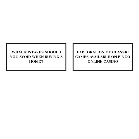
WHAT MISTAKES SHOULD
EXPLORATION OF CLASSIC
YOU AVOID WHEN BUYING A
GAMES AVAILABLE ON PINCO
HOME?
ONLINE CASINO