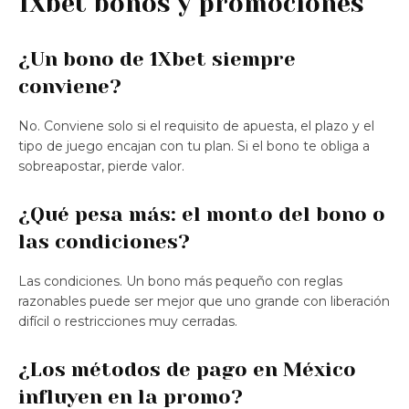
1Xbet bonos y promociones
¿Un bono de 1Xbet siempre
conviene?
No. Conviene solo si el requisito de apuesta, el plazo y el
tipo de juego encajan con tu plan. Si el bono te obliga a
sobreapostar, pierde valor.
¿Qué pesa más: el monto del bono o
las condiciones?
Las condiciones. Un bono más pequeño con reglas
razonables puede ser mejor que uno grande con liberación
difícil o restricciones muy cerradas.
¿Los métodos de pago en México
influyen en la promo?