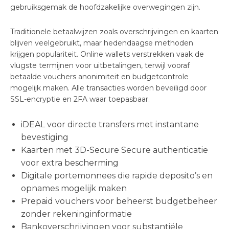
gebruiksgemak de hoofdzakelijke overwegingen zijn.
Traditionele betaalwijzen zoals overschrijvingen en kaarten
blijven veelgebruikt, maar hedendaagse methoden
krijgen populariteit. Online wallets verstrekken vaak de
vlugste termijnen voor uitbetalingen, terwijl vooraf
betaalde vouchers anonimiteit en budgetcontrole
mogelijk maken. Alle transacties worden beveiligd door
SSL-encryptie en 2FA waar toepasbaar.
iDEAL voor directe transfers met instantane
bevestiging
Kaarten met 3D-Secure Secure authenticatie
voor extra bescherming
Digitale portemonnees die rapide deposito’s en
opnames mogelijk maken
Prepaid vouchers voor beheerst budgetbeheer
zonder rekeninginformatie
Bankoverschrijvingen voor substantiële