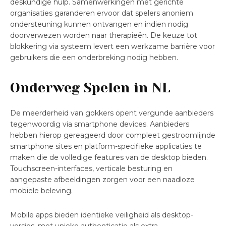
deskundige hulp. Samenwerkingen met gerichte
organisaties garanderen ervoor dat spelers anoniem
ondersteuning kunnen ontvangen en indien nodig
doorverwezen worden naar therapieën. De keuze tot
blokkering via systeem levert een werkzame barrière voor
gebruikers die een onderbreking nodig hebben.
Onderweg Spelen in NL
De meerderheid van gokkers opent vergunde aanbieders
tegenwoordig via smartphone devices. Aanbieders
hebben hierop gereageerd door compleet gestroomlijnde
smartphone sites en platform-specifieke applicaties te
maken die de volledige features van de desktop bieden.
Touchscreen-interfaces, verticale besturing en
aangepaste afbeeldingen zorgen voor een naadloze
mobiele beleving.
Mobile apps bieden identieke veiligheid als desktop-