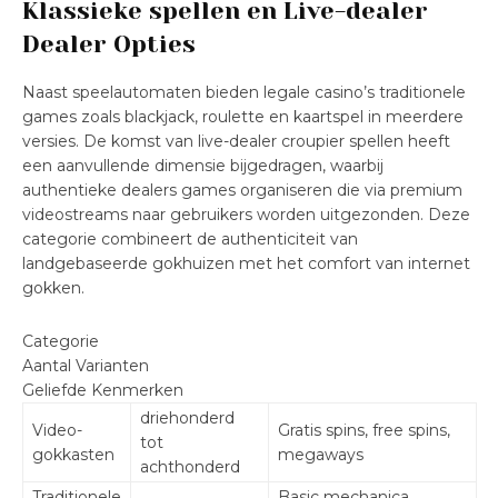
Klassieke spellen en Live-dealer
Dealer Opties
Naast speelautomaten bieden legale casino’s traditionele
games zoals blackjack, roulette en kaartspel in meerdere
versies. De komst van live-dealer croupier spellen heeft
een aanvullende dimensie bijgedragen, waarbij
authentieke dealers games organiseren die via premium
videostreams naar gebruikers worden uitgezonden. Deze
categorie combineert de authenticiteit van
landgebaseerde gokhuizen met het comfort van internet
gokken.
Categorie
Aantal Varianten
Geliefde Kenmerken
driehonderd
Video-
Gratis spins, free spins,
tot
gokkasten
megaways
achthonderd
Traditionele
Basic mechanica,