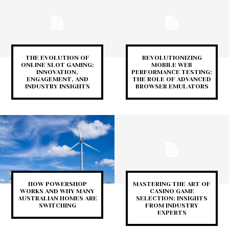
THE EVOLUTION OF
REVOLUTIONIZING
ONLINE SLOT GAMING:
MOBILE WEB
INNOVATION,
PERFORMANCE TESTING:
ENGAGEMENT, AND
THE ROLE OF ADVANCED
INDUSTRY INSIGHTS
BROWSER EMULATORS
HOW POWERSHOP
MASTERING THE ART OF
WORKS AND WHY MANY
CASINO GAME
AUSTRALIAN HOMES ARE
SELECTION: INSIGHTS
SWITCHING
FROM INDUSTRY
EXPERTS