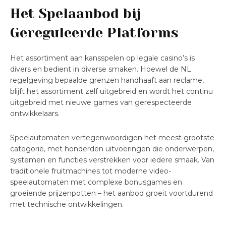
Het Spelaanbod bij
Gereguleerde Platforms
Het assortiment aan kansspelen op legale casino’s is
divers en bedient in diverse smaken. Hoewel de NL
regelgeving bepaalde grenzen handhaaft aan reclame,
blijft het assortiment zelf uitgebreid en wordt het continu
uitgebreid met nieuwe games van gerespecteerde
ontwikkelaars.
Speelautomaten vertegenwoordigen het meest grootste
categorie, met honderden uitvoeringen die onderwerpen,
systemen en functies verstrekken voor iedere smaak. Van
traditionele fruitmachines tot moderne video-
speelautomaten met complexe bonusgames en
groeiende prijzenpotten – het aanbod groeit voortdurend
met technische ontwikkelingen.