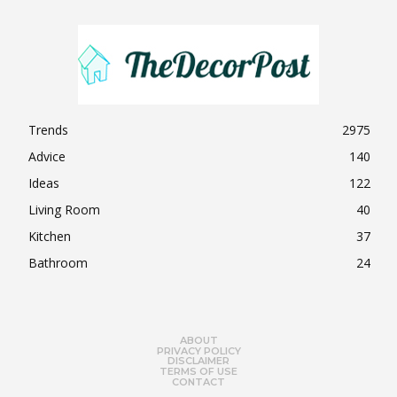
Trends
2975
Advice
140
Ideas
122
Living Room
40
Kitchen
37
Bathroom
24
ABOUT
PRIVACY POLICY
DISCLAIMER
TERMS OF USE
CONTACT