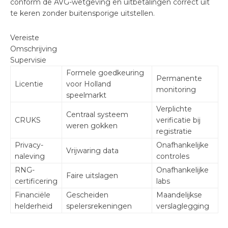
conform de AVG-wetgeving en uitbetalingen correct uit
te keren zonder buitensporige uitstellen.
Vereiste
Omschrijving
Supervisie
Formele goedkeuring
Permanente
Licentie
voor Holland
monitoring
speelmarkt
Verplichte
Centraal systeem
CRUKS
verificatie bij
weren gokken
registratie
Privacy-
Onafhankelijke
Vrijwaring data
naleving
controles
RNG-
Onafhankelijke
Faire uitslagen
certificering
labs
Financiële
Gescheiden
Maandelijkse
helderheid
spelersrekeningen
verslaglegging