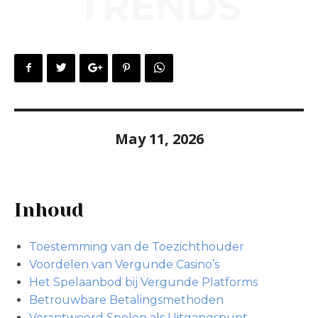
TRENDS
May 11, 2026
Inhoud
Toestemming van de Toezichthouder
Voordelen van Vergunde Casino’s
Het Spelaanbod bij Vergunde Platforms
Betrouwbare Betalingsmethoden
Verantwoord Spelen als Uitgangspunt