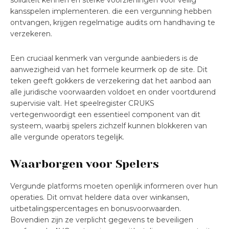
soliditeit kennen en sterke voorzieningen voor veilig
kansspelen implementeren. die een vergunning hebben
ontvangen, krijgen regelmatige audits om handhaving te
verzekeren.
Een cruciaal kenmerk van vergunde aanbieders is de
aanwezigheid van het formele keurmerk op de site. Dit
teken geeft gokkers de verzekering dat het aanbod aan
alle juridische voorwaarden voldoet en onder voortdurend
supervisie valt. Het speelregister CRUKS
vertegenwoordigt een essentieel component van dit
systeem, waarbij spelers zichzelf kunnen blokkeren van
alle vergunde operators tegelijk.
Waarborgen voor Spelers
Vergunde platforms moeten openlijk informeren over hun
operaties. Dit omvat heldere data over winkansen,
uitbetalingspercentages en bonusvoorwaarden.
Bovendien zijn ze verplicht gegevens te beveiligen