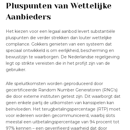
Pluspunten van Wettelijke
Aanbieders
Het kiezen voor een legaal aanbod levert substantiële
pluspunten die verder strekken dan louter wettelijke
compliance. Gokkers genieten van een systeem dat
speciaal ontwikkeld is om eerlijkheid, bescherming en
bewustzijn te waarborgen. De Nederlandse regelgeving
legt op strikte vereisten die in het profijt zijn van de
gebruiker.
Alle speluitkomsten worden geproduceerd door
gecertificeerde Random Number Generatoren (RNG’s)
die door externe instituten getest zijn. Dit waarborgt dat
geen enkele partij de uitkomsten van kansspelen kan
beïnvloeden. Het terugbetalingspercentage (RTP) moet
voor iedereen worden gecommuniceerd, waarbij slots
meestal een uitbetalingspercentage van 94 procent tot
97% kennen – een geverifieerd waarheid dat door