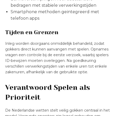
bedragen met stabiele verwerkingstijden
Smartphone methoden geïntegreerd met
telefoon apps
Tijden en Grenzen
Inleg worden doorgaans onmiddellijk behandeld, zodat
gokkers direct kunnen aanvangen met spelen. Opnames
vragen een controle bij de eerste verzoek, waarbij spelers
ID-bewijzen moeten overleggen. Na goedkeuring
verschillen verwerkingstijden van enkele uren tot enkele
zakenuren, afhankelijk van de gebruikte optie.
Verantwoord Spelen als
Prioriteit
De Nederlandse wetten stelt veilig gokken centraal in het