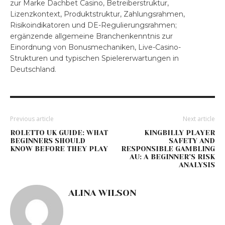
zur Marke Dachbet Casino, Betreiberstruktur,
Lizenzkontext, Produktstruktur, Zahlungsrahmen,
Risikoindikatoren und DE-Regulierungsrahmen;
ergänzende allgemeine Branchenkenntnis zur
Einordnung von Bonusmechaniken, Live-Casino-
Strukturen und typischen Spielererwartungen in
Deutschland.
Previous article
Next article
ROLETTO UK GUIDE: WHAT
KINGBILLY PLAYER
BEGINNERS SHOULD
SAFETY AND
KNOW BEFORE THEY PLAY
RESPONSIBLE GAMBLING
AU: A BEGINNER’S RISK
ANALYSIS
ALINA WILSON