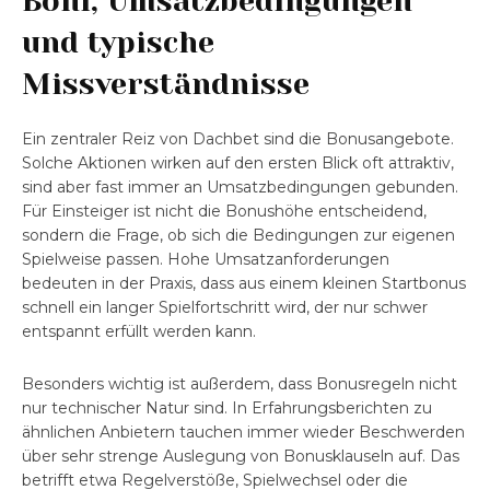
Boni, Umsatzbedingungen
und typische
Missverständnisse
Ein zentraler Reiz von Dachbet sind die Bonusangebote.
Solche Aktionen wirken auf den ersten Blick oft attraktiv,
sind aber fast immer an Umsatzbedingungen gebunden.
Für Einsteiger ist nicht die Bonushöhe entscheidend,
sondern die Frage, ob sich die Bedingungen zur eigenen
Spielweise passen. Hohe Umsatzanforderungen
bedeuten in der Praxis, dass aus einem kleinen Startbonus
schnell ein langer Spielfortschritt wird, der nur schwer
entspannt erfüllt werden kann.
Besonders wichtig ist außerdem, dass Bonusregeln nicht
nur technischer Natur sind. In Erfahrungsberichten zu
ähnlichen Anbietern tauchen immer wieder Beschwerden
über sehr strenge Auslegung von Bonusklauseln auf. Das
betrifft etwa Regelverstöße, Spielwechsel oder die