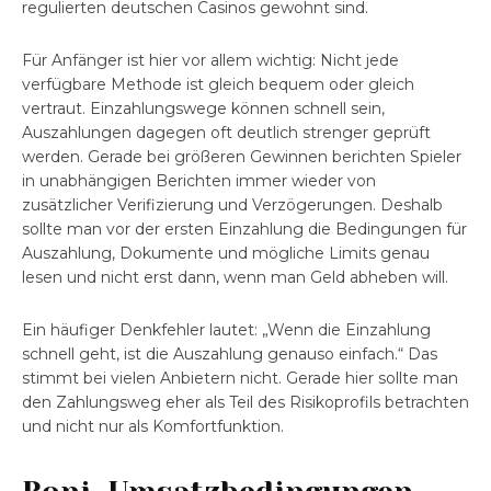
regulierten deutschen Casinos gewohnt sind.
Für Anfänger ist hier vor allem wichtig: Nicht jede
verfügbare Methode ist gleich bequem oder gleich
vertraut. Einzahlungswege können schnell sein,
Auszahlungen dagegen oft deutlich strenger geprüft
werden. Gerade bei größeren Gewinnen berichten Spieler
in unabhängigen Berichten immer wieder von
zusätzlicher Verifizierung und Verzögerungen. Deshalb
sollte man vor der ersten Einzahlung die Bedingungen für
Auszahlung, Dokumente und mögliche Limits genau
lesen und nicht erst dann, wenn man Geld abheben will.
Ein häufiger Denkfehler lautet: „Wenn die Einzahlung
schnell geht, ist die Auszahlung genauso einfach.“ Das
stimmt bei vielen Anbietern nicht. Gerade hier sollte man
den Zahlungsweg eher als Teil des Risikoprofils betrachten
und nicht nur als Komfortfunktion.