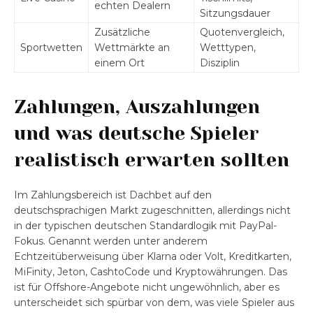
echten Dealern
Sitzungsdauer
Zusätzliche
Quotenvergleich,
Sportwetten
Wettmärkte an
Wetttypen,
einem Ort
Disziplin
Zahlungen, Auszahlungen
und was deutsche Spieler
realistisch erwarten sollten
Im Zahlungsbereich ist Dachbet auf den
deutschsprachigen Markt zugeschnitten, allerdings nicht
in der typischen deutschen Standardlogik mit PayPal-
Fokus. Genannt werden unter anderem
Echtzeitüberweisung über Klarna oder Volt, Kreditkarten,
MiFinity, Jeton, CashtoCode und Kryptowährungen. Das
ist für Offshore-Angebote nicht ungewöhnlich, aber es
unterscheidet sich spürbar von dem, was viele Spieler aus