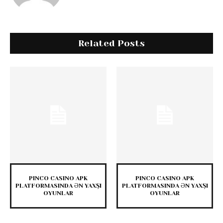
Related Posts
PINCO CASINO APK
PINCO CASINO APK
PLATFORMASINDA ƏN YAXŞI
PLATFORMASINDA ƏN YAXŞI
OYUNLAR
OYUNLAR