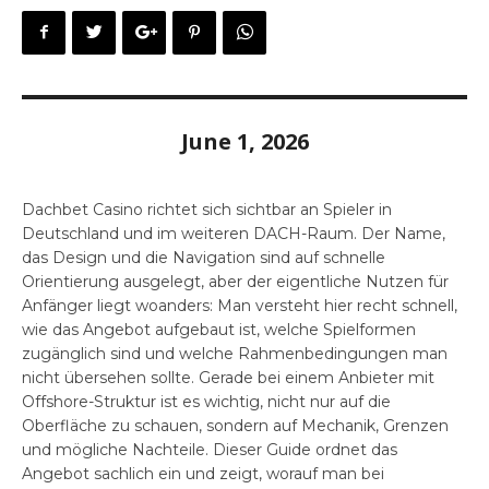
June 1, 2026
Dachbet Casino richtet sich sichtbar an Spieler in
Deutschland und im weiteren DACH-Raum. Der Name,
das Design und die Navigation sind auf schnelle
Orientierung ausgelegt, aber der eigentliche Nutzen für
Anfänger liegt woanders: Man versteht hier recht schnell,
wie das Angebot aufgebaut ist, welche Spielformen
zugänglich sind und welche Rahmenbedingungen man
nicht übersehen sollte. Gerade bei einem Anbieter mit
Offshore-Struktur ist es wichtig, nicht nur auf die
Oberfläche zu schauen, sondern auf Mechanik, Grenzen
und mögliche Nachteile. Dieser Guide ordnet das
Angebot sachlich ein und zeigt, worauf man bei