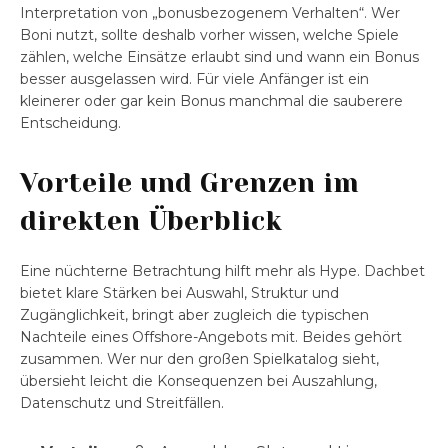
Interpretation von „bonusbezogenem Verhalten“. Wer
Boni nutzt, sollte deshalb vorher wissen, welche Spiele
zählen, welche Einsätze erlaubt sind und wann ein Bonus
besser ausgelassen wird. Für viele Anfänger ist ein
kleinerer oder gar kein Bonus manchmal die sauberere
Entscheidung.
Vorteile und Grenzen im
direkten Überblick
Eine nüchterne Betrachtung hilft mehr als Hype. Dachbet
bietet klare Stärken bei Auswahl, Struktur und
Zugänglichkeit, bringt aber zugleich die typischen
Nachteile eines Offshore-Angebots mit. Beides gehört
zusammen. Wer nur den großen Spielkatalog sieht,
übersieht leicht die Konsequenzen bei Auszahlung,
Datenschutz und Streitfällen.