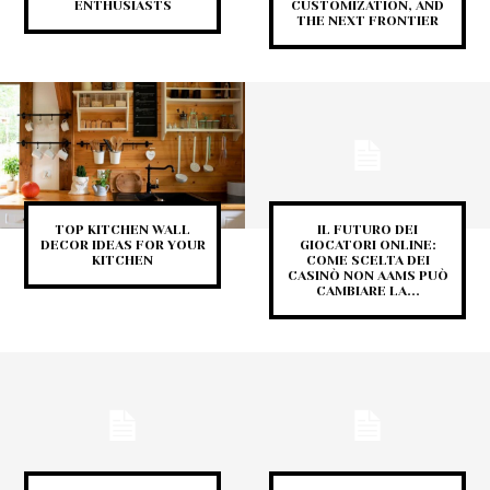
ENTHUSIASTS
CUSTOMIZATION, AND
THE NEXT FRONTIER
TOP KITCHEN WALL
IL FUTURO DEI
DECOR IDEAS FOR YOUR
GIOCATORI ONLINE:
KITCHEN
COME SCELTA DEI
CASINÒ NON AAMS PUÒ
CAMBIARE LA...