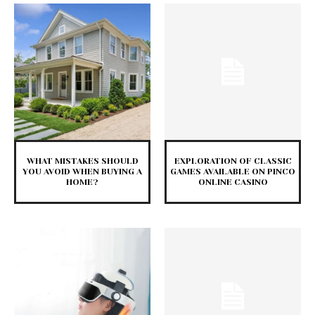
WHAT MISTAKES SHOULD
EXPLORATION OF CLASSIC
YOU AVOID WHEN BUYING A
GAMES AVAILABLE ON PINCO
HOME?
ONLINE CASINO