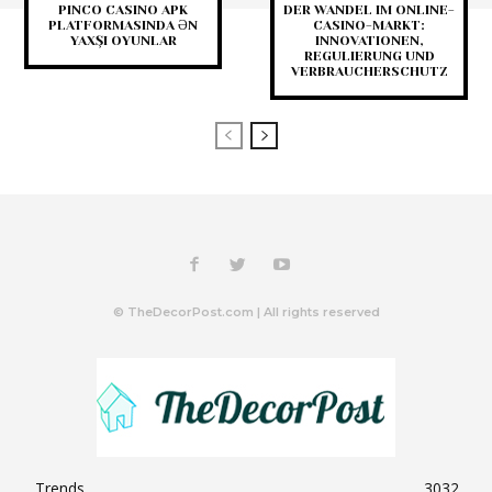
PINCO CASINO APK
DER WANDEL IM ONLINE-
PLATFORMASINDA ƏN
CASINO-MARKT:
YAXŞI OYUNLAR
INNOVATIONEN,
REGULIERUNG UND
VERBRAUCHERSCHUTZ
© TheDecorPost.com | All rights reserved
Trends
3032