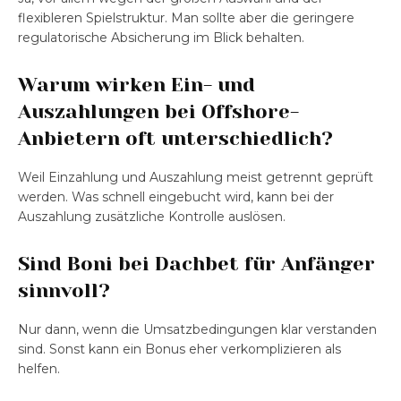
flexibleren Spielstruktur. Man sollte aber die geringere
regulatorische Absicherung im Blick behalten.
Warum wirken Ein- und
Auszahlungen bei Offshore-
Anbietern oft unterschiedlich?
Weil Einzahlung und Auszahlung meist getrennt geprüft
werden. Was schnell eingebucht wird, kann bei der
Auszahlung zusätzliche Kontrolle auslösen.
Sind Boni bei Dachbet für Anfänger
sinnvoll?
Nur dann, wenn die Umsatzbedingungen klar verstanden
sind. Sonst kann ein Bonus eher verkomplizieren als
helfen.