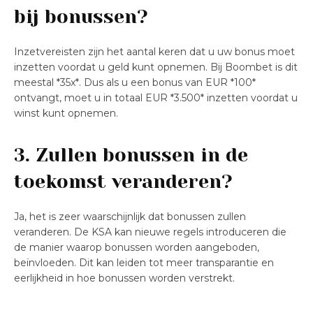
bij bonussen?
Inzetvereisten zijn het aantal keren dat u uw bonus moet
inzetten voordat u geld kunt opnemen. Bij Boombet is dit
meestal *35x*. Dus als u een bonus van EUR *100*
ontvangt, moet u in totaal EUR *3.500* inzetten voordat u
winst kunt opnemen.
3. Zullen bonussen in de
toekomst veranderen?
Ja, het is zeer waarschijnlijk dat bonussen zullen
veranderen. De KSA kan nieuwe regels introduceren die
de manier waarop bonussen worden aangeboden,
beïnvloeden. Dit kan leiden tot meer transparantie en
eerlijkheid in hoe bonussen worden verstrekt.