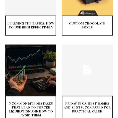
LEARNING THE BASICS: HOW
CUSTOM CHOCOLATE
TO USE 1ВИН EFFECTIVELY
BOXES
5 COMMON MTF MISTAKES
FRIDAY IN CA: BEST GAMES
THAT LEAD TO FORCED
AND SLOTS, COMPARED FOR
LIQUIDATION AND HOW TO
PRACTICAL VALUE
AVOID THEM