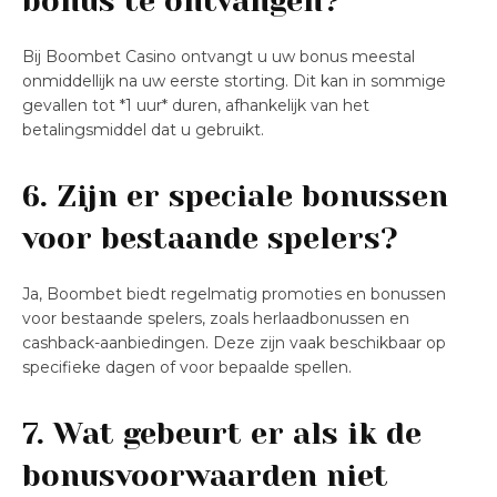
bonus te ontvangen?
Bij Boombet Casino ontvangt u uw bonus meestal
onmiddellijk na uw eerste storting. Dit kan in sommige
gevallen tot *1 uur* duren, afhankelijk van het
betalingsmiddel dat u gebruikt.
6. Zijn er speciale bonussen
voor bestaande spelers?
Ja, Boombet biedt regelmatig promoties en bonussen
voor bestaande spelers, zoals herlaadbonussen en
cashback-aanbiedingen. Deze zijn vaak beschikbaar op
specifieke dagen of voor bepaalde spellen.
7. Wat gebeurt er als ik de
bonusvoorwaarden niet