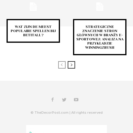
WAT ZIJN DE MEEST
STRATEGICZNE
POPULAIRE SPELLEN BIJ
ZNACZENIE STRON
BETITALL?
GŁÓWNYCH W BRANŻY E-
SPORTOWEJ: ANALIZA NA
PRZYKŁADZIE
WINNINGZRUSH
© TheDecorPost.com | All rights reserved