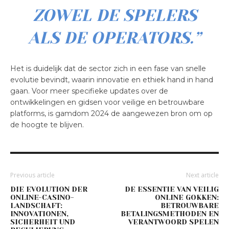
ZOWEL DE SPELERS
ALS DE OPERATORS.”
Het is duidelijk dat de sector zich in een fase van snelle
evolutie bevindt, waarin innovatie en ethiek hand in hand
gaan. Voor meer specifieke updates over de
ontwikkelingen en gidsen voor veilige en betrouwbare
platforms, is gamdom 2024 de aangewezen bron om op
de hoogte te blijven.
Previous article
Next article
DIE EVOLUTION DER
DE ESSENTIE VAN VEILIG
ONLINE-CASINO-
ONLINE GOKKEN:
LANDSCHAFT:
BETROUWBARE
INNOVATIONEN,
BETALINGSMETHODEN EN
SICHERHEIT UND
VERANTWOORD SPELEN