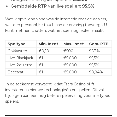
Gemiddelde RTP van live spellen:
95,5%
Wat ik opvallend vond was de interactie met de dealers,
wat een persoonlijke touch aan de ervaring toevoegt. U
kunt met hen chatten, wat het spel nog leuker maakt.
Speltype
Min. Inzet
Max. Inzet
Gem. RTP
Gokkasten
€0,10
€500
96,3%
Live Blackjack
€1
€5.000
95,5%
Live Roulette
€1
€5.000
95,5%
Baccarat
€1
€5.000
98,94%
In de toekomst verwacht ik dat Tsars Casino blijft
investeren in nieuwe technologieën en spellen. Dit zal
bijdragen aan een nog betere spelervaring voor alle types
spelers.